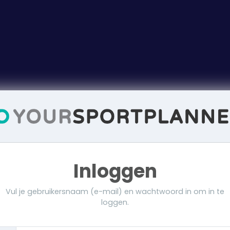
Inloggen
Vul je gebruikersnaam (e-mail) en wachtwoord in om in te
loggen.