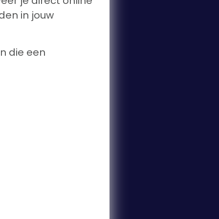
eer je direct online
den in jouw
n die een