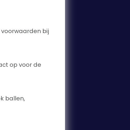
e voorwaarden bij
act op voor de
k ballen,