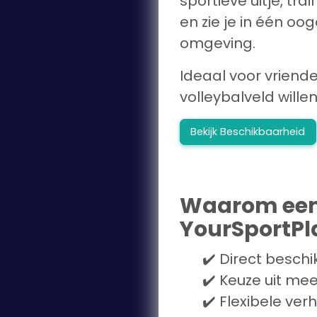
sportieve uitje, tra
en zie je in één o
omgeving.
Ideaal voor vriend
volleybalveld will
Bekijk Beschikbaarheid
Waarom een 
YourSportPl
✔️ Direct besch
✔️ Keuze uit me
✔️ Flexibele ver