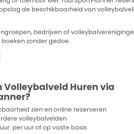
ining of toernooi. Met YourSportPlanner reserv
ogopslag de beschikbaarheid van volleybalvel
engroepen, bedrijven of volleybalvereniginge
en boeken zonder gedoe.
Volleybalveld Huren via
anner?
ikbaarheid zien en online reserveren
erdere volleybalvelden
huur: per uur of op vaste basis