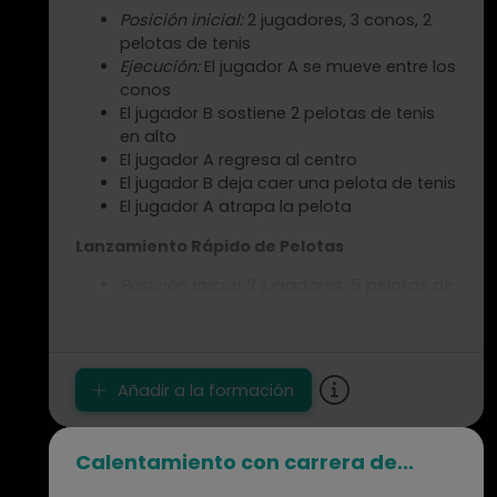
Posición inicial:
2 jugadores, 3 conos, 2
pelotas de tenis
Ejecución:
El jugador A se mueve entre los
conos
El jugador B sostiene 2 pelotas de tenis
en alto
El jugador A regresa al centro
El jugador B deja caer una pelota de tenis
El jugador A atrapa la pelota
Lanzamiento Rápido de Pelotas
Posición inicial:
2 jugadores, 5 pelotas de
tenis
Ejecución:
El jugador B lanza 5 pelotas de
tenis aleatoriamente en el campo
El jugador A intenta golpear la pelota
Añadir a la formación
después de un bote
Observa y Atrapa el Lanzamiento de Pelota
Calentamiento con carrera de...
Posición inicial:
2 jugadores, 1 pelota de