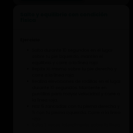
atrás).
Semi de frente (abierta cuando corres
Salto y equilibrio con condición
hacia el lado para golpear).
física
Pasar la pierna de atrás tras golpear.
Ejercicio
Salta durante 10 segundos en el lugar
sobre tu pie izquierdo, mantén el
equilibrio y corre a la línea roja.
Repite lo mismo sobre tu pie derecho y
corre a la línea roja.
Realiza elevaciones de rodillas en el lugar
durante 10 segundos. Mantente en
puntillas para mayor velocidad y corre a
la línea roja.
Haz 5 zancadas con tu pierna derecha y
5 con tu pierna izquierda. Corre a la línea
roja.
Salta 3 veces lateralmente sobre la línea
de un lado a otro y corre a la línea roja.