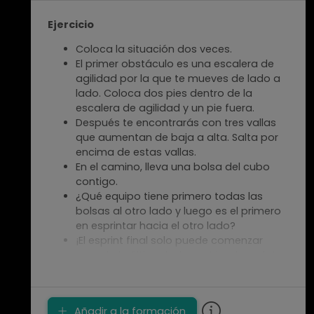
tenis
Ejecución:
El jugador A está de espaldas
Ejercicio
al jugador B
El jugador B lanza una pelota de tenis
Coloca la situación dos veces.
desafiante sobre el jugador A
El primer obstáculo es una escalera de
El jugador A atrapa la pelota después de
agilidad por la que te mueves de lado a
un bote
lado. Coloca dos pies dentro de la
escalera de agilidad y un pie fuera.
Notas del Entrenador
Después te encontrarás con tres vallas
que aumentan de baja a alta. Salta por
Movimiento y reacción
encima de estas vallas.
Juego de pies
En el camino, lleva una bolsa del cubo
¡Siempre regresa a la base!
contigo.
¿Qué equipo tiene primero todas las
bolsas al otro lado y luego es el primero
en esprintar hacia el otro lado?
¡El esprint final solo puede comenzar
cuando la última bolsa esté colocada!
Añadir a la formación