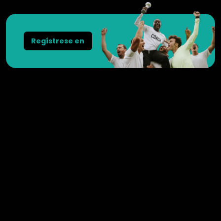
Regístrese en
Weesperstraat 102
1018 DN
Amsterdam
Nederland
+31 20 3695725