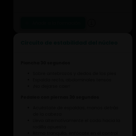
Repite los saltos laterales, pero ahora
con tu espalda hacia el campo. Corre a
la línea roja.
Añadir a la formación
Circuito de estabilidad del núcleo
Plancha 30 segundos
Sobre antebrazos y dedos de los pies
Espalda recta, abdominales tensos
¡No dejarse caer!
Pedaleo con piernas 30 segundos
Acuéstate de espaldas, manos detrás
de la cabeza
Lleva alternativamente el codo hacia la
rodilla opuesta
Ritmo tranquilo, enfócate en el control