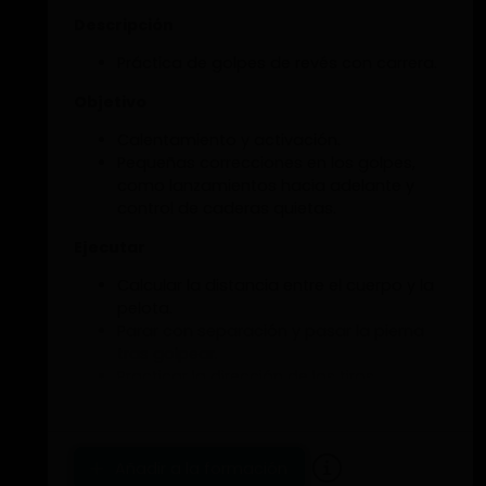
Descripción
Práctica de golpes de revés con carrera.
Objetivo
Calentamiento y activación.
Pequeñas correcciones en los golpes,
como lanzamientos hacia adelante y
control de caderas quietas.
Ejecutar
Calcular la distancia entre el cuerpo y la
pelota.
Parar con separación y pasar la pierna
tras golpear.
Practicar la dirección de los tiros.
Posiciones Corporales
Posición de cuerpo de lado (cerrada
Añadir a la formación
cuando corres hacia adelante o hacia