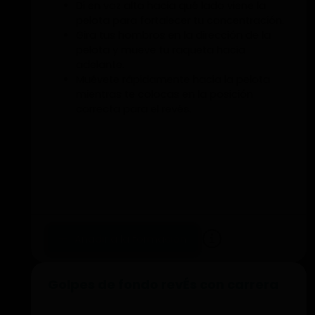
Di en voz alta hacia qué lado viene la
pelota para fortalecer tu concentración.
Gira tus hombros en la dirección de la
pelota y mueve tu raqueta hacia
adelante.
Muévete rápidamente hacia la pelota
mientras te colocas en la posición
correcta para el revés.
Añadir a la formación
https://www.youtube.com/watch?
Golpes de fondo revÉs con carrera
v=J1PvJJ3Ky08