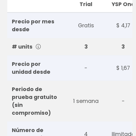
Trial
YSP One
Precio por mes
Gratis
$ 4,17
desde
# units
3
3
Precio por
-
$ 1,67
unidad desde
Periodo de
prueba gratuito
1 semana
-
(sin
compromiso)
Número de
4
Ilimitado