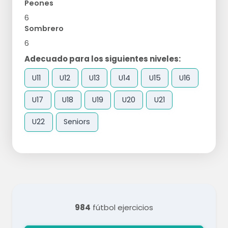
Peones
6
Sombrero
6
Adecuado para los siguientes niveles:
U11
U12
U13
U14
U15
U16
U17
U18
U19
U20
U21
U22
Seniors
984
fútbol ejercicios