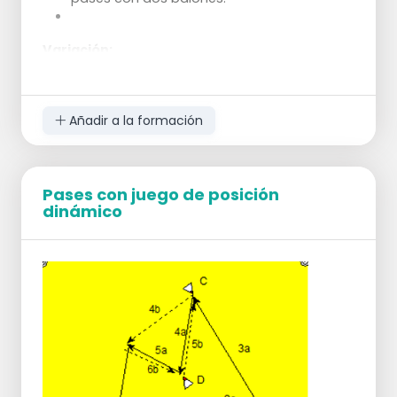
Variación:
Un menor número de jugadores da presión
de tiempo y permite cambios más rápidos
al otro lado.
Añadir a la formación
Pases con juego de posición
dinámico