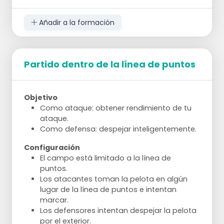
equipo 1 tan pronto como reciben la pelota.
El equipo 1 cambia de ataque a defensa. El
Añadir a la formación
equipo 2 toma el lugar del equipo 3 y
espera el juego entre el equipo 3 y el equipo
1.
Partido dentro de la línea de puntos
Variaciones
El número de jugadores por equipo puede
ajustarse.
El campo puede hacerse más estrecho.
Objetivo
Como ataque: obtener rendimiento de tu
Puntos de Atención
ataque.
El juego debe continuar tanto como sea
Como defensa: despejar inteligentemente.
posible.
Como entrenador, es útil tener suficientes
Configuración
pelotas a mano para apoyar el juego.
El campo está limitado a la línea de
puntos.
Los atacantes toman la pelota en algún
lugar de la línea de puntos e intentan
marcar.
Los defensores intentan despejar la pelota
por el exterior.