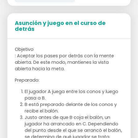
NB Cuando los defensores marcan, el
balón no tiene que ser pasado entre los
peones o llevado detrás de los peones.
Asunción y juego en el curso de
detrás
Objetivo
: Aceptar los pases por detrás con la mente
abierta. De este modo, mantienes la vista
abierta hacia la meta.
Preparado:
El jugador A juega entre los conos y luego
pasa a B.
B está preparado delante de los conos y
recibe el balón.
Justo antes de que B coja el balón, un
Variaciones:
jugador ha arrancado en C. Dependiendo
del punto desde el que se arrancó el balón,
Ajusta el tamaño de los equipos según el
se determina de qué jugador se trata.
número de jugadores disponibles. También