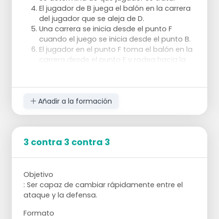
El jugador de B juega el balón en la carrera
puedes tener un equipo en la banda y jugar
del jugador que se aleja de D.
un partido de 2 o 3 minutos cada vez. De
Una carrera se inicia desde el punto F
este modo, hay una pausa y los jugadores
cuando el juego se inicia desde el punto B.
tienen tiempo para discutir y analizar.
El jugador en el punto F toma el balón en la
Los peones de puntuación para los
carrera desde el punto E y rodea hacia la
defensores también pueden hacerse más
meta.
pequeños.
Se puede jugar con un "camaleón" y así dar
un desborde a los atacantes cuando el
marcador no va bien.
Añadir a la formación
Puntos de atención
3 contra 3 contra 3
Asegúrate de que queda claro quién
recoge a cada hombre.
Objetivo
Como defensores, intenten pasar
: Ser capaz de cambiar rápidamente entre el
desapercibidos y evitar las faltas.
ataque y la defensa.
Como los atacantes, traten de buscar
activamente un pie.
Formato
Busca oportunidades para hacer doblete