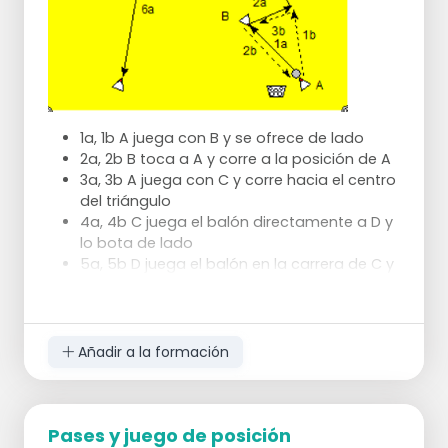
1a, 1b A juega con B y se ofrece de lado
2a, 2b B toca a A y corre a la posición de A
3a, 3b A juega con C y corre hacia el centro
del triángulo
4a, 4b C juega el balón directamente a D y
lo bota de lado
5a, 5b D juega el balón en la carrera de C y
corre hacia la posición de C
6a, 6b C juega directamente con E y corre
hacia el centro del triángulo
El atacante cambia de posición y el
Añadir a la formación
jugador se coloca de lado en el centro
Pases y juego de posición
Longitud de los lados del triángulo