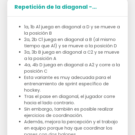
automáticos más adelante, sin tener que
Repetición de la diagonal -...
ajustar cómo y qué deben hacer.
Sólo así los jugadores pueden comprender
más rápidamente las situaciones
1a, 1b A1 juega en diagonal a D y se mueve a
complejas de los partidos y tomar la
la posición B
decisión correcta.
2a, 2b C1 juega en diagonal a B (al mismo
En el hockey moderno, el movimiento de
tiempo que A1) y se mueve a la posición D
estilo libre suele iniciarse con una finta para
3a, 3b B juega en diagonal a C2 y se mueve
engañar al adversario.
a la posición A
En este ejercicio, los jugadores tienen que
4a, 4b D juega en diagonal a A2 y corre a la
hacer una finta en el momento justo antes
posición C
de que se la jueguen y así deshacerse del
Esta variante es muy adecuada para el
adversario imaginario.
entrenamiento de sprint específico de
hockey.
Tras el pase en diagonal, el jugador corre
hacia el lado contrario.
Sin embargo, también es posible realizar
ejercicios de coordinación.
Además, mejora la percepción y el trabajo
en equipo porque hay que coordinar los
pases con dos balones.