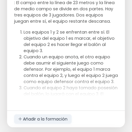
: El campo entre la línea de 23 metros y la línea
Si, como defensor, notas que tu hombre no
de medio campo se divide en dos partes. Hay
está lo suficientemente activo en el
tres equipos de 3 jugadores. Dos equipos
ataque, ayuda a tu compañero a defender
juegan entre sí, el equipo restante descansa.
y a arrinconar al atacante
Como atacante, busca el revés de tu
Los equipos 1 y 2 se enfrentan entre sí. El
oponente. Por lo tanto, un ataque a la
objetivo del equipo 1 es marcar, el objetivo
derecha suele ser más fácil de ejecutar que
Variaciones:
del equipo 2 es hacer llegar el balón al
al revés
equipo 3.
La estación F puede omitirse cuando sólo
Cuando un equipo anota, el otro equipo
se quiera centrar en el abordaje por detrás.
debe asumir el siguiente juego como
Luego corres hacia el círculo y terminas en
defensor. Por ejemplo, el equipo 1 marca
gol.
contra el equipo 2, y luego el equipo 2 juega
También puedes hacer el ejercicio desde
como equipo defensor contra el equipo 3.
un solo lado. Entonces necesitarás menos
Cuando el equipo 2 haya tomado posesión
jugadores.
del balón, lo jugará con el equipo 3. El
Puedes variar la forma en que se te pasa la
equipo 3 comienza a atacar al equipo 1 en
pelota en el punto E. Puedes usar un revés o
cuanto recibe el balón. El equipo 1 debe
un derecho. Puedes elegir jugar un golpe de
entonces pasar del ataque a la defensa. El
revés o de derecha.
equipo dos ocupa ahora el lugar del
Añadir a la formación
equipo 2 y espera la jugada entre el 3 y el 1.