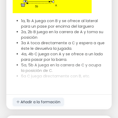
1a, 1b A juega con B y se ofrece al lateral
para un pase por encima del larguero
2a, 2b B juega en la carrera de A y toma su
posición
3a A toca directamente a C y espera a que
éste le devuelva la jugada.
4a, 4b C juega con A y se ofrece a un lado
para pasar por la barra.
5a, 5b A juega en la carrera de C y ocupa
la posición de C.
6a C juega directamente con B, etc.
Este es un ejercicio básico para un 1,2.
Los mejores jugadores también necesitan
Añadir a la formación
repetir las técnicas básicas y las
combinaciones sencillas con regularidad.
Esto les permite realizar movimientos