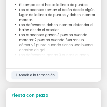
El campo está hasta la línea de puntos.
Los atacantes toman el balón desde algún
lugar de la línea de puntos y deben intentar
marcar.
Variaciones:
Los defensores deben intentar defender el
balón desde el exterior.
El ejercicio también puede realizarse a la
Los atacantes ganan 3 puntos cuando
inversa.
marcan; 2 puntos cuando fuerzan un
El ejercicio también puede jugarse en
córner y 1 punto cuando tienen una buena
dirección a la portería con la intención de
ocasión de gol.
marcar.
Los defensores ganan 3 puntos cuando
El ejercicio puede realizarse con o sin
defienden el balón jugándolo entre los
defensas.
peones; 2 puntos cuando consiguen un
Los defensores pueden defender pasiva o
golpe franco y 1 punto cuando consiguen
activamente.
jugar el balón sobre la línea de banda.
Añadir a la formación
El ejercicio puede relacionarse con el
NB Cuando los defensores marcan, el
ejercicio "Sobrecarga en el despegue". Esto
balón no tiene que ser pasado entre los
también cambia el juego de pases.
peones o llevado detrás de los peones.
El jugador que recibe el balón de A también
Fiesta con plaza
puede pasar el balón para aumentar la
velocidad.