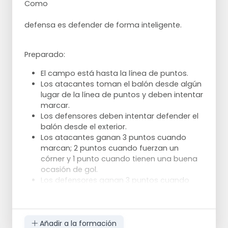
Como
qué oponente.
Los defensores deben mantenerse bajos y
defensa es defender de forma inteligente.
evitar faltas.
Los atacantes deben buscar activamente
un pie.
Preparado:
Como atacante, busca el revés del
El campo está hasta la línea de puntos.
oponente; un ataque por la derecha es a
Los atacantes toman el balón desde algún
menudo más fácil.
lugar de la línea de puntos y deben intentar
Los defensores deben ayudar en la
marcar.
defensa si su oponente directo no está
Los defensores deben intentar defender el
activo.
balón desde el exterior.
Los atacantes ganan 3 puntos cuando
marcan; 2 puntos cuando fuerzan un
córner y 1 punto cuando tienen una buena
ocasión de gol.
Los defensores ganan 3 puntos cuando
defienden el balón jugándolo entre los
peones; 2 puntos cuando consiguen un
golpe franco y 1 punto cuando consiguen
jugar el balón sobre la línea de banda.
Añadir a la formación