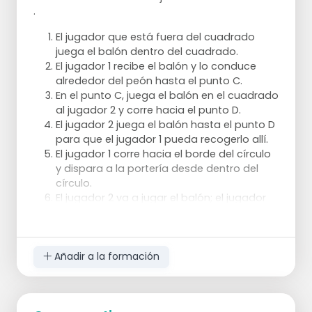
.
El jugador que está fuera del cuadrado
juega el balón dentro del cuadrado.
El jugador 1 recibe el balón y lo conduce
Variaciones:
alrededor del peón hasta el punto C.
En el punto C, juega el balón en el cuadrado
La estación F puede omitirse cuando sólo
al jugador 2 y corre hacia el punto D.
se quiera centrar en el abordaje por detrás.
El jugador 2 juega el balón hasta el punto D
Luego corres hacia el círculo y terminas en
para que el jugador 1 pueda recogerlo allí.
gol.
El jugador 1 corre hacia el borde del círculo
También puedes hacer el ejercicio desde
y dispara a la portería desde dentro del
un solo lado. Entonces necesitarás menos
círculo.
jugadores.
El jugador 2 va a jugar el balón; el jugador
Puedes variar la forma en que se te pasa la
que lo ha jugado se convierte en el jugador
pelota en el punto E. Puedes usar un revés o
1.
un derecho. Puedes elegir jugar un golpe de
revés o de derecha.
Añadir a la formación
Puntos de atención: