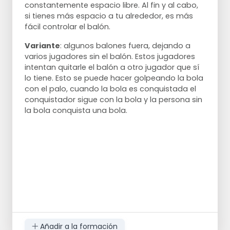
constantemente espacio libre. Al fin y al cabo,
también puedes hacer que dos jugadores
si tienes más espacio a tu alrededor, es más
diferentes hagan el pase. En ese caso,
fácil controlar el balón.
después del primer pase, el jugador 2 sigue
corriendo y otro jugador toma el balón y lo
Variante
: algunos balones fuera, dejando a
pasa al punto C.
varios jugadores sin el balón. Estos jugadores
Si el jugador 1 es lo suficientemente rápido,
intentan quitarle el balón a otro jugador que sí
el jugador 2 también puede hacer rebotar
lo tiene. Esto se puede hacer golpeando la bola
la pelota del punto E al punto C. Esto
con el palo, cuando la bola es conquistada el
aumenta la dificultad al aumentar la
conquistador sigue con la bola y la persona sin
velocidad y añadir el rebote.
la bola conquista una bola.
Añadir a la formación