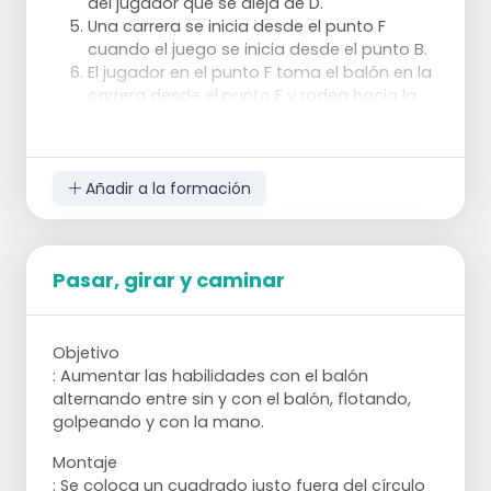
del jugador que se aleja de D.
izquierda, por lo que debe tener tiempo
El campo puede hacerse más estrecho.
Una carrera se inicia desde el punto F
para desplazarse
cuando el juego se inicia desde el punto B.
Los balones parados por el portero deben
El jugador en el punto F toma el balón en la
salir del círculo lo más posible para que el
carrera desde el punto E y rodea hacia la
ejercicio no se vea afectado.
Puntos de atención:
meta.
El juego debe continuar en la medida de lo
posible. Para ello, es útil tener un montón
Añadir a la formación
de pelotas con usted como entrenador
para que pueda lanzarlas en el ejercicio.
Pasar, girar y caminar
Objetivo
: Aumentar las habilidades con el balón
alternando entre sin y con el balón, flotando,
golpeando y con la mano.
Montaje
: Se coloca un cuadrado justo fuera del círculo