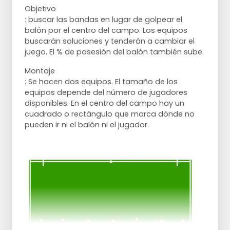
Los jugadores de F también pueden hacer
Objetivo
un sprint, el que pueda coger el balón
: buscar las bandas en lugar de golpear el
puede pasar a E.
balón por el centro del campo. Los equipos
buscarán soluciones y tenderán a cambiar el
juego. El % de posesión del balón también sube.
Puntos de atención:
Montaje
Defender puede convertirse rápidamente
: Se hacen dos equipos. El tamaño de los
en algo aburrido.
equipos depende del número de jugadores
Si el pase de A no va bien, acorta la
disponibles. En el centro del campo hay un
distancia.
cuadrado o rectángulo que marca dónde no
pueden ir ni el balón ni el jugador.
Variaciones:
Ajusta el tamaño de los equipos según el
número de jugadores disponibles. También
puedes tener un equipo en la banda y jugar
un partido de 2 o 3 minutos cada vez. De
este modo, hay una pausa y los jugadores
tienen tiempo para discutir y analizar.
Los peones de puntuación para los
defensores también pueden hacerse más