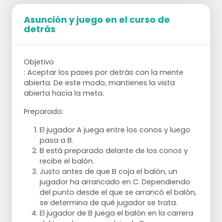
Puntos de atención:
Asunción y juego en el curso de
Se trata de un ejercicio complicado en el
detrás
que el momento del pase y el lugar en el
que se juega el balón son muy
importantes.
Objetivo
Cuando se juega desde el punto B, es
: Aceptar los pases por detrás con la mente
importante que el balón no se juegue
abierta. De este modo, mantienes la vista
perpendicularmente, sino que el jugador ya
abierta hacia la meta.
ha desviado y recibe el balón por detrás de
él.
Preparado:
La visión de los jugadores que corren del
El jugador A juega entre los conos y luego
punto D al E debe ser tal que puedan ver
pasa a B.
tanto al jugador con el balón como la
B está preparado delante de los conos y
portería
recibe el balón.
Al establecer la situación completa, la
Justo antes de que B coja el balón, un
izquierda y la derecha deben estar atentas
jugador ha arrancado en C. Dependiendo
a quién es el siguiente y hacia dónde se
del punto desde el que se arrancó el balón,
Variaciones:
debe jugar el balón
se determina de qué jugador se trata.
El portero recibe los balones
Se puede ajustar el número de jugadores
El jugador de B juega el balón en la carrera
alternativamente por la derecha y por la
por equipo.