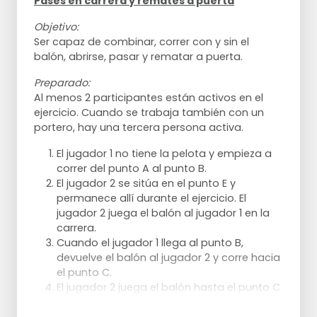
Pases en carrera y remates a puerta
Objetivo:
Ser capaz de combinar, correr con y sin el
balón, abrirse, pasar y rematar a puerta.
Preparado:
Al menos 2 participantes están activos en el
ejercicio. Cuando se trabaja también con un
portero, hay una tercera persona activa.
El jugador 1 no tiene la pelota y empieza a
correr del punto A al punto B.
El jugador 2 se sitúa en el punto E y
permanece allí durante el ejercicio. El
jugador 2 juega el balón al jugador 1 en la
carrera.
Cuando el jugador 1 llega al punto B,
devuelve el balón al jugador 2 y corre hacia
Variaciones:
el punto C.
El jugador 2 juega el balón hasta el punto C
Si se elimina una estación, el ejercicio
para que el jugador 1 pueda llevarlo allí de
puede ser más pequeño y, por lo tanto,
nuevo.