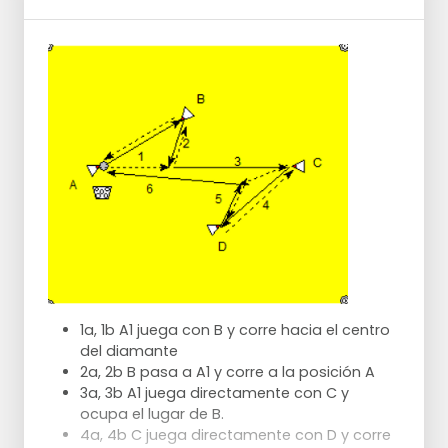
15- 20 m En el siguiente ejercicio, dos
jugadores se sitúan en el centro de un
pequeño triángulo y tres jugadores en las
esquinas.
Los jugadores cambian de posición
continuamente.
Tras el pase lateral al jugador central, sigue
un pase a la esquina más cercana y el
jugador de la esquina pasa al centro.
Cuando el jugador central ha completado
un pase lateral a un jugador de esquina,
cambia al lugar del atacante.
1a, 1b A1 juega con B y corre hacia el centro
del diamante
2a, 2b B pasa a A1 y corre a la posición A
3a, 3b A1 juega directamente con C y
ocupa el lugar de B.
4a, 4b C juega directamente con D y corre