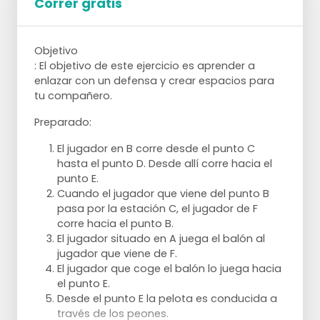
Correr gratis
Se trata de un ejercicio complicado en el
que el momento del pase y el lugar en el
que se juega el balón son muy
Objetivo
importantes.
: El objetivo de este ejercicio es aprender a
Cuando se juega desde el punto B, es
enlazar con un defensa y crear espacios para
importante que el balón no se juegue
tu compañero.
perpendicularmente, sino que el jugador ya
ha desviado y recibe el balón por detrás de
Preparado:
él.
El jugador en B corre desde el punto C
La visión de los jugadores que corren del
hasta el punto D. Desde allí corre hacia el
punto D al E debe ser tal que puedan ver
punto E.
tanto al jugador con el balón como la
Cuando el jugador que viene del punto B
portería
pasa por la estación C, el jugador de F
Al establecer la situación completa, la
corre hacia el punto B.
izquierda y la derecha deben estar atentas
Variaciones:
El jugador situado en A juega el balón al
a quién es el siguiente y hacia dónde se
jugador que viene de F.
debe jugar el balón
En lugar de disparar a la portería, también
El jugador que coge el balón lo juega hacia
El portero recibe los balones
puedes meter el balón.
el punto E.
alternativamente por la derecha y por la
El jugador 2 puede jugar y pasar en lugar de
Desde el punto E la pelota es conducida a
izquierda, por lo que debe tener tiempo
coger el balón.
través de los peones.
para desplazarse