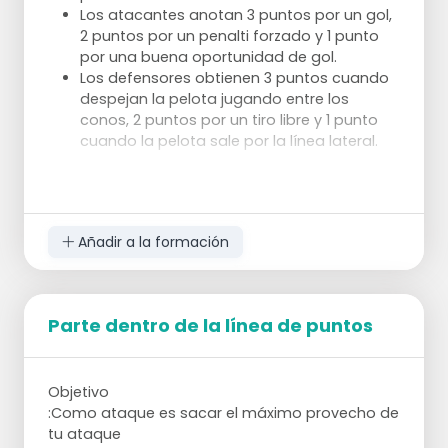
Los atacantes anotan 3 puntos por un gol,
2 puntos por un penalti forzado y 1 punto
por una buena oportunidad de gol.
Los defensores obtienen 3 puntos cuando
despejan la pelota jugando entre los
conos, 2 puntos por un tiro libre y 1 punto
cuando la pelota sale por la línea lateral.
Variaciones
Ajusta el tamaño de los equipos según el
número de jugadores disponibles.
Juega con un equipo al lado y cambia
Añadir a la formación
cada 2 a 3 minutos para facilitar el
descanso y la consulta.
Haz los conos para los defensores más
Parte dentro de la línea de puntos
pequeños.
Usa un 'camaleón' para dar a los
atacantes una ventaja numérica si es difícil
marcar.
Objetivo
:Como ataque es sacar el máximo provecho de
Puntos de atención
tu ataque
Asegúrate de que esté claro quién cubre a