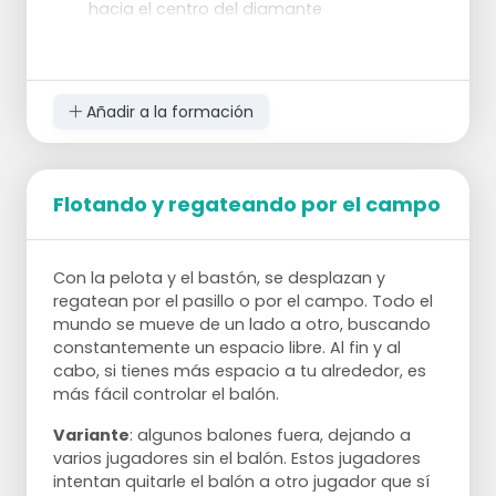
hacia el centro del diamante
5a, 5b D pasa a C y corre a la posición C
6a, 6b C juega directamente con A2 y
ocupa el lugar de D.
Esta es la forma básica del diamante.
Añadir a la formación
El manipulador y el jugador lateral cambian
constantemente de posición.
En las siguientes variantes, los sentidos de
la carrera y del pase cambian.
Flotando y regateando por el campo
Aquí, los jugadores no sólo deben pasar
limpiamente.
También deben estar constantemente
Con la pelota y el bastón, se desplazan y
concentrados y comunicarse bien entre
regatean por el pasillo o por el campo. Todo el
ellos.
mundo se mueve de un lado a otro, buscando
Aquí también, el declarante debe pasar a
constantemente un espacio libre. Al fin y al
la derecha del jugador lateral (con un
cabo, si tienes más espacio a tu alrededor, es
oponente imaginario en la espalda).
más fácil controlar el balón.
Variante
: algunos balones fuera, dejando a
varios jugadores sin el balón. Estos jugadores
intentan quitarle el balón a otro jugador que sí