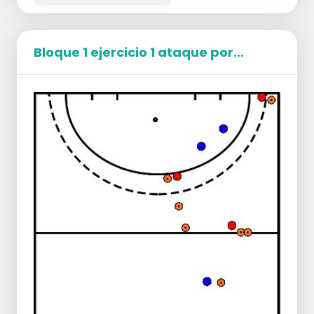
Bloque 1 ejercicio 1 ataque por...
Pruébalos tú mismo las primeras veces y
comprueba qué es lo que ya hacen que te
gustaría que hicieran y dónde hay puntos
para atacar y defender.
Atacando
Crear velocidad
Siempre debe ser posible devolver el
balón
Una mujer siempre hace la
profundidad de pie en el círculo
Adaptación de su compañero de
equipo en el golpe de derecha
Preguntas que puedes hacer a los
atacantes para que piensen por sí mismos.
¿Cuál es el objetivo del ejercicio?
¿Cómo se puede alcanzar el objetivo y
qué hay que hacer para lograrlo?