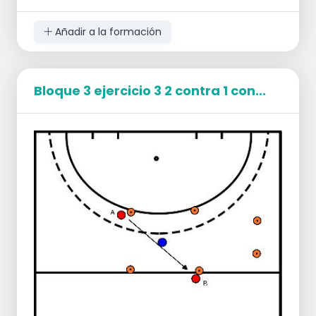
Consejos para los atacantes:
Mantenga su velocidad
Ya ha pensado en lo que va a hacer
Añadir a la formación
Consejos para los defensores:
El eje debe estar apretado
Utiliza el jab para empujar a tu
Bloque 3 ejercicio 3 2 contra 1 con...
oponente hacia el exterior
Colóquese en una postura activa.