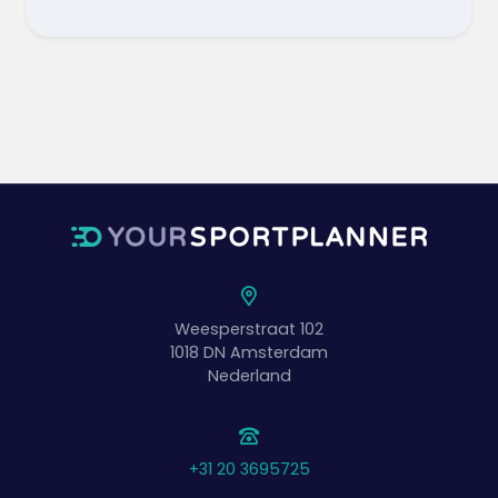
atacantes
¿Cuál es el objetivo del ejercicio?
¿Cómo se puede alcanzar el objetivo y qué
hay que hacer para lograrlo?
¿Cuál es la tarea de cada jugador en
cada peón?
¿Qué técnica de pase debe utilizarse?
Instrucciones para los defensores
Ralentiza a tu oponente empujándolo
hacia afuera,
No hay que quitar el balón
inmediatamente, sino esperar el error
del adversario
El eje debe estar siempre cerrado
Weesperstraat 102
Preguntas que puede hacer a los
1018 DN
Amsterdam
defensores
Nederland
¿Cuál es el objetivo de este ejercicio
para usted?
¿Cómo se puede alcanzar el objetivo y
qué hay que hacer para lograrlo?
+31 20 3695725
¿Cuál es la tarea más importante que