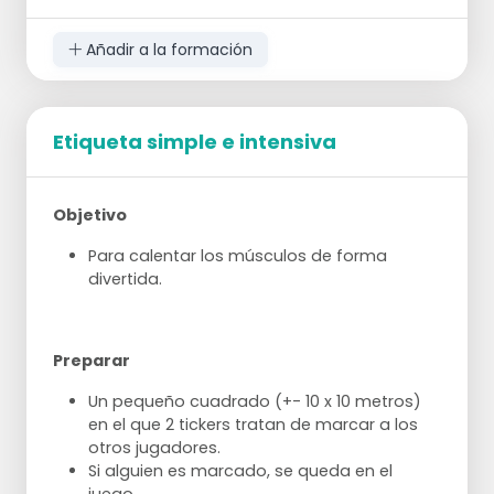
A conduce una ronda completa más allá
de los peones
Siéntate bajo cuando recibas el balón y
Añadir a la formación
mantén la mano derecha baja
Correr con el balón
A comienza con el balón y hace un slalom
Etiqueta simple e intensiva
entre los conos
Sigue reteniendo la pelota en su derecha
En otras palabras, haz un gran giro y mueve
tu cuerpo alrededor del balón
Objetivo
Empuja bien el codo izquierdo
Para calentar los músculos de forma
divertida.
Preparar
Un pequeño cuadrado (+- 10 x 10 metros)
en el que 2 tickers tratan de marcar a los
otros jugadores.
Si alguien es marcado, se queda en el