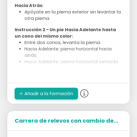
Hacia Atrás:
Apóyate en la pierna exterior sin levantar la
otra pierna.
Instrucción 2 - Un pie Hacia Adelante hasta
un cono del mismo color:
Entre dos conos, levanta la pierna.
Hacia Adelante: pierna horizontal hacia
atrás.
Hacia Adelante: pierna horizontal sentada
profundamente hacia adelante.
Hacia Atrás: salta con un pie sobre cada
cono que encuentres.
Ejecución:
Añadir a la formación
Divide en 4 grupos de algunos patinadores.
2 grupos realizan siempre el mismo tipo de
instrucción.
Carrera de relevos con cambio de...