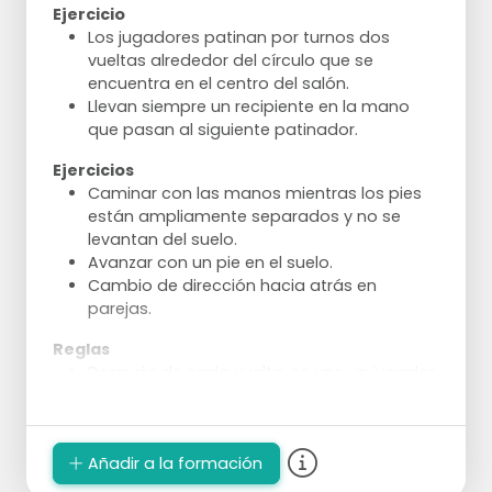
Ejercicio
Los jugadores patinan por turnos dos
vueltas alrededor del círculo que se
encuentra en el centro del salón.
Llevan siempre un recipiente en la mano
que pasan al siguiente patinador.
Ejercicios
Caminar con las manos mientras los pies
están ampliamente separados y no se
levantan del suelo.
Avanzar con un pie en el suelo.
Cambio de dirección hacia atrás en
parejas.
Reglas
Después de cada vuelta, se une un jugador
extra.
El grupo se mantiene de las manos.
Cuando un equipo completo patina una
Añadir a la formación
vuelta, se reinicia el juego.
Siempre hay un jugador que queda