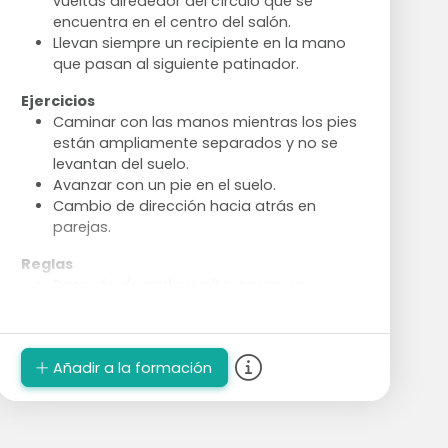
vueltas alrededor del círculo que se
encuentra en el centro del salón.
Llevan siempre un recipiente en la mano
que pasan al siguiente patinador.
Ejercicios
Caminar con las manos mientras los pies
están ampliamente separados y no se
levantan del suelo.
Avanzar con un pie en el suelo.
Cambio de dirección hacia atrás en
parejas.
Reglas
Después de cada vuelta, se une un
jugador extra.
El grupo se mantiene de las manos.
Cuando un equipo completo patina una
Añadir a la formación
vuelta, se reinicia el juego.
Siempre hay un jugador que queda
eliminado y espera en su punto de inicio
hasta que el último jugador haya