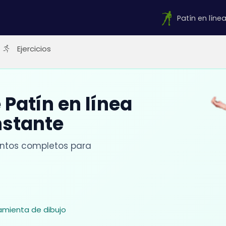
Patín en líne
Ejercicios
Patín en línea
nstante
entos completos para
ramienta de dibujo