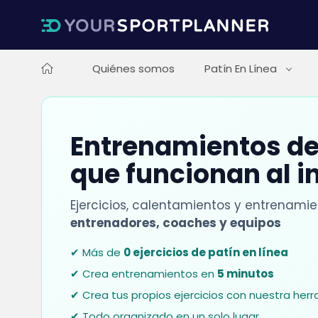
Quiénes somos
Patín En Línea
Entrenamientos de 
que funcionan al i
Ejercicios, calentamientos y entrenami
entrenadores, coaches y equipos
✔ Más de
0 ejercicios de patín en línea
✔ Crea entrenamientos en
5 minutos
✔ Crea tus propios ejercicios con nuestra her
✔ Todo organizado en un solo lugar