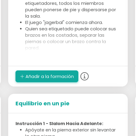
etiquetadores, todos los miembros
pueden ponerse de pie y dispersarse por
la sala.
El juego "jagerbal" comienza ahora.
Quien sea etiquetado puede colocar sus
brazos en los costados, separar las
piernas o colocar un brazo contra la
pared.
Después de unos minutos, los
etiquetadores pasan su chaleco
fluorescente a otro miembro.
Añadir a la formación
Spelbezichtiging
Equilibrio en un pie
Instrucción 1 - Slalom Hacia Adelante:
Apóyate en la pierna exterior sin levantar