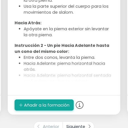
la otra pierna.
Usa la parte superior del cuerpo para los
movimientos de slalom.
Hacia Atrás:
Apóyate en la pierna exterior sin levantar
la otra pierna.
Instrucción 2 - Un pie Hacia Adelante hasta
un cono del mismo color:
Entre dos conos, levanta la pierna.
Hacia Adelante: pierna horizontal hacia
atrás.
Hacia Adelante: pierna horizontal sentada
profundamente hacia adelante.
Hacia Atrás: salta con un pie sobre cada
cono que encuentres.
Ejecución:
Añadir a la formación
Divide en 4 grupos de algunos
patinadores.
2 grupos realizan siempre el mismo tipo
Anterior
Siguiente