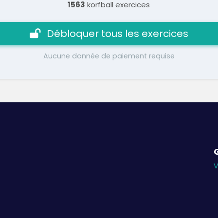
1563
korfball exercices
Débloquer tous les exercices
Aucune donnée de paiement requise
V