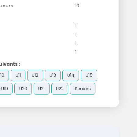
ueurs
10
1
1
1
1
ivants :
10
U11
U12
U13
U14
U15
U19
U20
U21
U22
Seniors