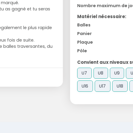
t marqué.
Nombre maximum de jo
, tu as gagné et tu seras
Matériel nécessaire:
Balles
également le plus rapide
Panier
x fois de suite.
Plaque
de balles traversantes, du
Pôle
Convient aux niveaux su
U7
U8
U9
U
U16
U17
U18