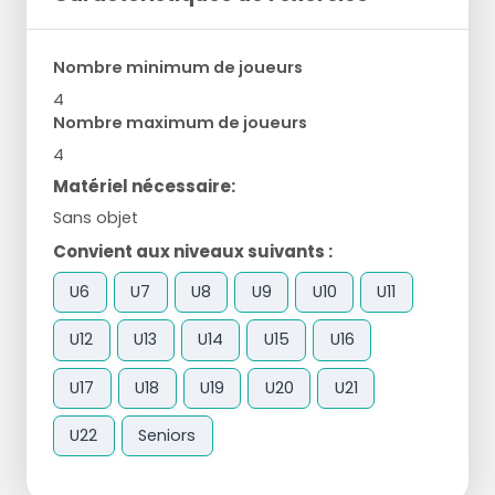
Nombre minimum de joueurs
4
Nombre maximum de joueurs
4
Matériel nécessaire:
Sans objet
Convient aux niveaux suivants :
U6
U7
U8
U9
U10
U11
U12
U13
U14
U15
U16
U17
U18
U19
U20
U21
U22
Seniors