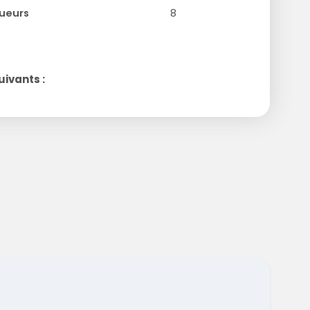
ueurs
8
ivants :