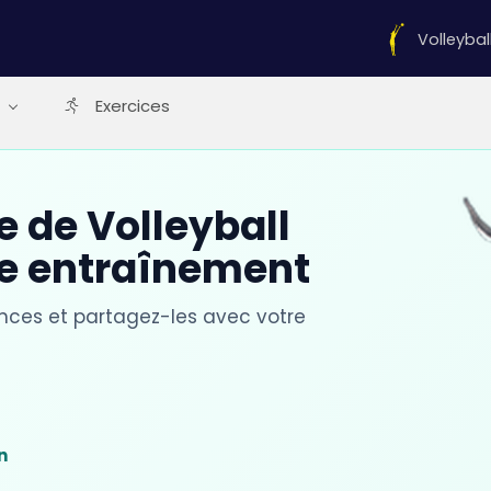
Volleybal
Exercices
ce de Volleyball
re entraînement
ances et partagez-les avec votre
t
n