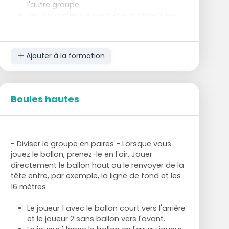
l'autre groupe.
Les distances peuvent être augmentées
ou réduites.
L'attaquant doit accélérer vers le but.
Le défenseur doit contrôler le rythme.
Ajouter à la formation
En cas de perte de balle, passer
immédiatement à la transition.
Coaching
Boules hautes
Encouragez les joueurs à se battre en duel.
En cas de récupération de balle, coacher
directement pour savoir s'il faut jouer avec
le gardien ou aller directement vers l'un
des buts.
- Diviser le groupe en paires - Lorsque vous
jouez le ballon, prenez-le en l'air. Jouer
directement le ballon haut ou le renvoyer de la
tête entre, par exemple, la ligne de fond et les
16 mètres.
Le joueur 1 avec le ballon court vers l'arrière
et le joueur 2 sans ballon vers l'avant.