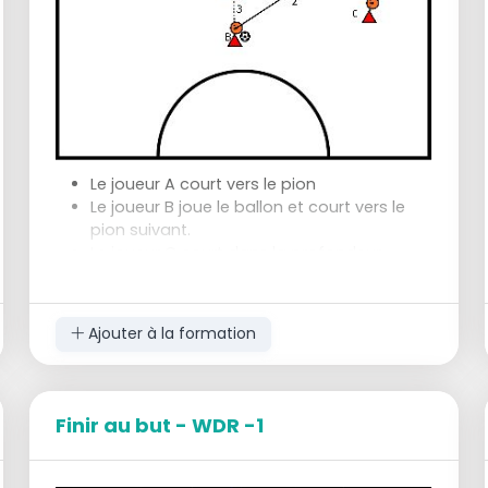
Le joueur A court vers le pion
Le joueur B joue le ballon et court vers le
pion suivant.
Le joueur C court dans la profondeur
Le joueur B passe le ballon en profondeur
dans le coin
Le joueur C, qui se trouve maintenant sur la
Ajouter à la formation
ligne de fond, passe le ballon en travers.
Le joueur A court vers le premier poteau et
le joueur D court vers le deuxième poteau
et tente de terminer.
Finir au but - WDR -1
La situation peut être représentée aux deux
extrémités.