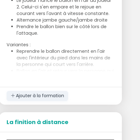
Le joueur 1 lance le ballon en l'air au joueur
2. Celui-ci s'en empare et le rejoue en
courant vers l'avant à vitesse constante.
Alternance jambe gauche/jambe droite
Prendre le ballon bien sur le côté lors de
l'attaque.
Variantes :
Reprendre le ballon directement en l'air
avec l'intérieur du pied dans les mains de
la personne qui court vers l'arrière.
Ballon en l'air et retour vers la personne qui
court en arrière.
Ajouter à la formation
La finition à distance