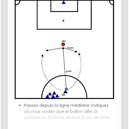
Passez depuis la ligne médiane, indiquez
où vous voulez que le ballon aille, à
gauche ou à droite, et tirez à ras de terre
dans votre propre coin de manière