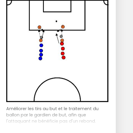
Améliorer les tirs au but et le traitement du
ballon par le gardien de but, afin que
l'attaquant ne bénéficie pas d'un rebond.