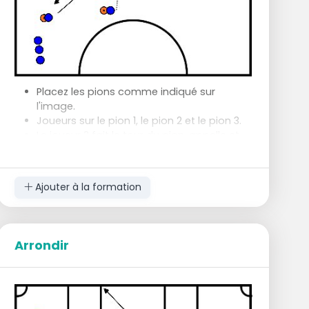
Placez les pions comme indiqué sur
l'image.
Joueurs sur le pion 1, le pion 2 et le pion 3.
Le joueur 2 fait le tour du pion, appelle et
offre. (s'entraîner à se libérer de l'homme).
Le joueur pion 1 joue en dedans et le joueur
pion 2 rebondit.
Ajouter à la formation
Le joueur pion 2 marche jusqu'à la position
1 2 ou 3 pour choisir la place pour finir.
Le pion du joueur 1 passe au pion du joueur
3.
Arrondir
Le pion du joueur 3 envoie une croix taillée
sur mesure à l'endroit choisi par le pion du
joueur 2.
Le pion du joueur 2 reprend ou termine