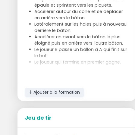
épaule et sprintent vers les piquets.
Accélérer autour du cône et se déplacer
en arrière vers le bâton.
Latéralement sur les haies puis à nouveau
derrière le bâton.
Accélérer en avant vers le bâton le plus
éloigné puis en arrière vers l'autre bâton.
Le joueur B passe un ballon à A qui finit sur
le but.
Le joueur qui termine en premier gagne.
Variations
Pour les âges plus avancés, le perdant
peut recevoir une tâche supplémentaire.
Pour les plus jeunes, les points sont
Ajouter à la formation
cumulés.
Les joueurs changent de position après
chaque tour.
Jeu de tir
Le joueur B peut lancer le ballon pour que A
doive faire une tête devant le but.