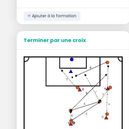
marque reste dans le jeu, tandis que le
joueur qui rate le ballon ou le gardien qui
l'arrête est éliminé.
Ajouter à la formation
L'équipe qui est la dernière à avoir un ou
plusieurs joueurs restants gagne.
Le joueur qui était gardien de but veille à
ce que les ballons soient remis à
Terminer par une croix
l'entraîneur jusqu'à ce que les joueurs aient
terminé. Ensuite, ce sont ces joueurs qui
prennent le relais.
Dans les groupes A à D, les joueurs doivent tirer
le ballon devant la ligne des 16 mètres. Au-delà,
c'est fini. Pour les groupes E à J, la ligne se situe
à mi-chemin entre la zone des 5 mètres et la
ligne des 16 mètres.
Un groupe commence par le gardien de
but, en l'occurrence le groupe rouge.
L'entraîneur joue le ballon et le joueur bleu
s'élance et tire directement sur le but. S'il
n'assume pas en premier, il est éliminé.