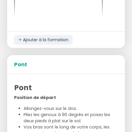
Ajouter à la formation
Pont
Tous les joueurs s'assoient en cercle sur
une moitié du terrain.
Pont
tout le monde s'amuse
garder les jambes tendues au-dessus du
Position de départ
sol
1er exercice = tout le monde se passe la
Allongez-vous sur le dos.
balle à gauche
Pliez les genoux à 90 degrés et posez les
2ème exercice = tout le monde passe le
deux pieds à plat sur le sol.
ballon à droite
Vos bras sont le long de votre corps, les
3ème exercice = faire la même chose avec