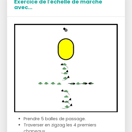
Exercice de l'échelle de marche
petite chance
avec...
Après chaque tir, la personne refait l'exercice sur
les pions.
Variante :
Le saut par-dessus les pions peut également
être remplacé par un nombre x de squats, de
fentes, de burpees, etc.
Prendre 5 balles de passage.
Traverser en zigzag les 4 premiers
chapeaux.