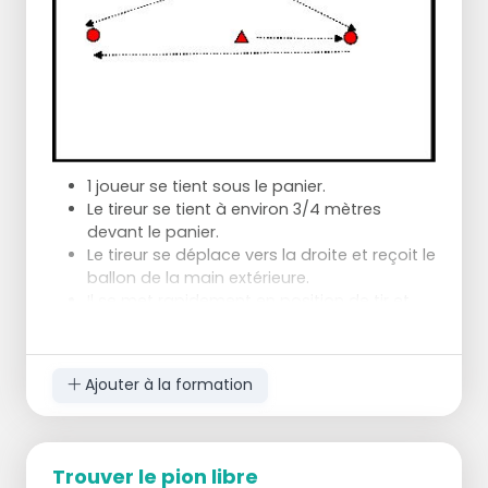
1 joueur se tient sous le panier.
Le tireur se tient à environ 3/4 mètres
devant le panier.
Le tireur se déplace vers la droite et reçoit le
ballon de la main extérieure.
Il se met rapidement en position de tir et
tire en équilibre, ce qui doit être fait
rapidement.
Au début, cet exercice se fait toujours sur
Ajouter à la formation
deux jambes, puis éventuellement sur une
jambe.
Après avoir attrapé la balle, le joueur se
déplace vers la gauche et tout se répète.
Trouver le pion libre
Maximum 5 tirs par personne et on change