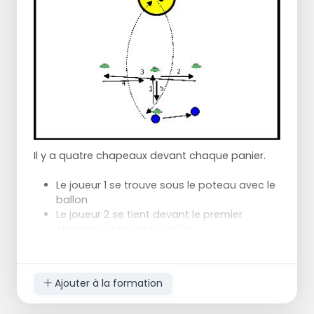
Il y a quatre chapeaux devant chaque panier.
Le joueur 1 se trouve sous le poteau avec le
ballon
Le joueur 2 se tient devant le premier
chapeau et reçoit le ballon.
Le joueur 1 remet le ballon en place et
effectue les mouvements de course (voir
diagramme) Le joueur qui effectue les
Ajouter à la formation
mouvements de course tape sur les
chapeaux avec sa main. Le mouvement de