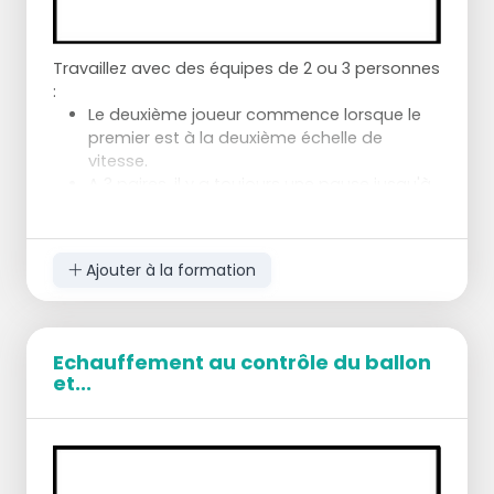
Travaillez avec des équipes de 2 ou 3 personnes
:
Le deuxième joueur commence lorsque le
premier est à la deuxième échelle de
vitesse.
A 3 paires, il y a toujours une pause jusqu'à
ce que le troisième soit à la deuxième
échelle de vitesse.
Les 2 échelles de vitesse sont distantes de
Ajouter à la formation
10 mètres.
Exercice :
Vous traversez l'échelle de vitesse
Echauffement au contrôle du ballon
latéralement à gauche, en levant les
et...
genoux.
Ensuite, vous sprintez jusqu'à l'autre échelle
de vitesse.
Là, vous la traversez latéralement à droite,
en levant les genoux.