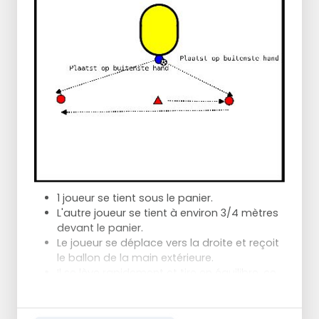
Vous reculez lentement jusqu'au point de
départ.
Tout le monde fait ce parcours 5 fois.
Les autres joueurs prennent des balles d'écart
jusqu'à ce que ce soit leur tour.
1 joueur se tient sous le panier.
L'autre joueur se tient à environ 3/4 mètres
devant le panier.
Le joueur se déplace vers la droite et reçoit
le ballon de la main extérieure.
Il se lève rapidement et tire en équilibre, ce
qui doit être rapide.
Au début, cet exercice se fait toujours sur
deux jambes.