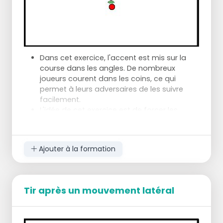
Dans cet exercice, l'accent est mis sur la
course dans les angles. De nombreux
joueurs courent dans les coins, ce qui
permet à leurs adversaires de les suivre
facilement.
L'idée de cet exercice est de forcer les
lignes de course angulaires. Les joueurs
doivent faire preuve de beaucoup
d'explosivité, ce qui rend l'exercice assez
Ajouter à la formation
difficile.
Placez 4 marqueurs devant le panier, en
angle vers le panier, à environ 3/4 mètres.
Un déclarant se tient sous le panier et le
Tir après un mouvement latéral
joueur effectue x nombre de
buts/minutes/actions en suivant les lignes
de course à l'aide des marqueurs.