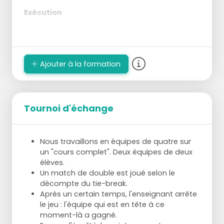
Exécution
Essayer de jouer en relais par paires.
Créer de l'espace et frapper la balle dans
cet espace.
Expérimenter avec des frappes plus
Ajouter à la formation
puissantes, prendre la balle plus tôt et
ralentir consciemment le jeu.
Variation
Tournoi d'échange
Utiliser différentes longueurs de terrain pour
ressentir comment frapper fort,
doucement, haut, bas, profond ou peu
Nous travaillons en équipes de quatre sur
profond.
un "cours complet". Deux équipes de deux
élèves.
Échange
Un match de double est joué selon le
décompte du tie-break.
Après deux erreurs consécutives, la paire
Après un certain temps, l'enseignant arrête
change avec la paire en attente.
le jeu : l'équipe qui est en tête à ce
Les étudiants en attente peuvent vérifier
moment-là a gagné.
l'exercice et participer mentalement.