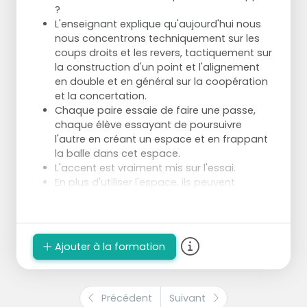
?
L'enseignant explique qu'aujourd'hui nous
nous concentrons techniquement sur les
coups droits et les revers, tactiquement sur
la construction d'un point et l'alignement
en double et en général sur la coopération
et la concertation.
Chaque paire essaie de faire une passe,
chaque élève essayant de poursuivre
l'autre en créant un espace et en frappant
la balle dans cet espace.
L'accent est vraiment mis sur l'essai.
En plus d'utiliser l'espace, ils peuvent
expérimenter en frappant plus fort, en
prenant la balle plus tôt et en ralentissant
délibérément le jeu.
L'enseignant indique différentes longueurs
Ajouter à la formation
de terrain (à l'aide des lignes dans le hall)
afin que les joueurs puissent expérimenter
la force, la douceur, la hauteur, la
profondeur de la balle qu'ils doivent frapper
Précédent
Suivant