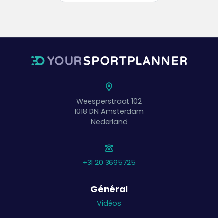
pour pouvoir jouer ensemble dans cette
mission.
Après que la balle ait été frappée deux fois
de travers, la paire échange avec la paire
en attente sur son terrain.
Les étudiants qui attendent peuvent vérifier
le devoir et " jouer au tennis " dans leur tête.
Weesperstraat 102
1018 DN
Amsterdam
Nederland
+31 20 3695725
Général
Vidéos