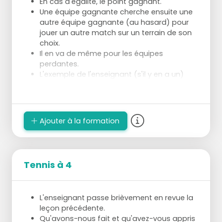
En cas d'égalité, le point gagnant.
Une équipe gagnante cherche ensuite une
autre équipe gagnante (au hasard) pour
jouer un autre match sur un terrain de son
choix.
Il en va de même pour les équipes
perdantes.
L'exemple de l'enseignant (s'il y en a un)
montre à nouveau l'explication d'un bris
d'égalité et les configurations possibles.
Travail supplémentaire : Les élèves essaient
de choisir une tactique de base délibérée
Ajouter à la formation
pour rendre la tâche difficile à l'adversaire.
Le choix d'une tactique de base se fait sur
la base de "ce que l'équipe sait faire" en
combinaison avec "ce que l'adversaire sait
Tennis à 4
moins faire".
L'enseignant passe brièvement en revue la
leçon précédente.
Qu'avons-nous fait et qu'avez-vous appris