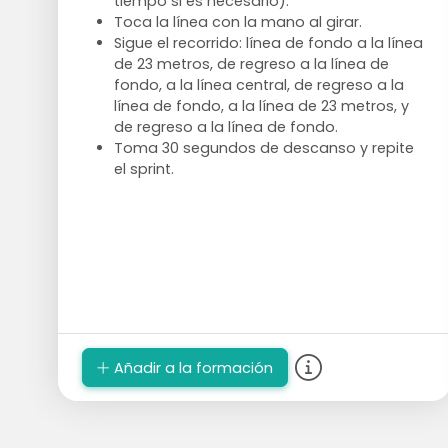
tiempo si es necesario).
Toca la línea con la mano al girar.
Sigue el recorrido: línea de fondo a la línea
de 23 metros, de regreso a la línea de
fondo, a la línea central, de regreso a la
línea de fondo, a la línea de 23 metros, y
de regreso a la línea de fondo.
Toma 30 segundos de descanso y repite
el sprint.
Añadir a la formación