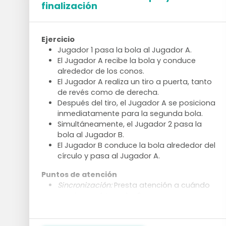
finalización
Ejercicio
Jugador 1 pasa la bola al Jugador A.
El Jugador A recibe la bola y conduce
alrededor de los conos.
El Jugador A realiza un tiro a puerta, tanto
de revés como de derecha.
Después del tiro, el Jugador A se posiciona
inmediatamente para la segunda bola.
Simultáneamente, el Jugador 2 pasa la
bola al Jugador B.
El Jugador B conduce la bola alrededor del
círculo y pasa al Jugador A.
Puntos de atención
Sincronización:
Presta atención a cuándo
comienza el Jugador 2.
Después del tiro, el Jugador A debe
cambiar inmediatamente y posicionarse.