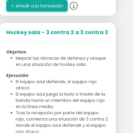
Añadir a la formación
Hockey sala - 3 contra 2 a 3 contra 3
Objetivo
Mejorar las técnicas de defensa y ataque
en una situación de hockey sala.
Ejecución
El equipo azul defiende, el equipo rojo
ataca.
El equipo azul juega la bola a través de la
banda hacia un miembro del equipo rojo
en la línea media.
Tras la recepción por parte del equipo
rojo, comienza una situación de 3 contra 2
donde el equipo azul defiende y el equipo
rojo ataca.