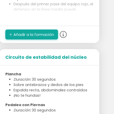
Después del primer pase del equipo rojo, el
defensor en la línea media puede
participar en el juego, convirtiéndolo en
una situación de 3 contra 3.
Variación
Añadir a la formación
Cambia el ejercicio a una situación de 4
contra 3 para un desafío adicional.
Circuito de estabilidad del núcleo
Plancha
Duración:
30 segundos
Sobre antebrazos y dedos de los pies
Espalda recta, abdominales contraídos
¡No te hundas!
Pedaleo con Piernas
Duración:
30 segundos