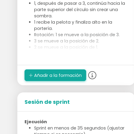
1, después de pasar a 3, continúa hacia la
parte superior del círculo sin crear una
sombra.
1 recibe la pelota y finaliza alto en la
portería.
Rotación: 1 se mueve a la posición de 3.
3 se mueve a la posición de 2.
2 se mueve a la posición de 1.
Añadir a la formación
Sesión de sprint
Ejecución
Sprint en menos de 35 segundos (ajustar