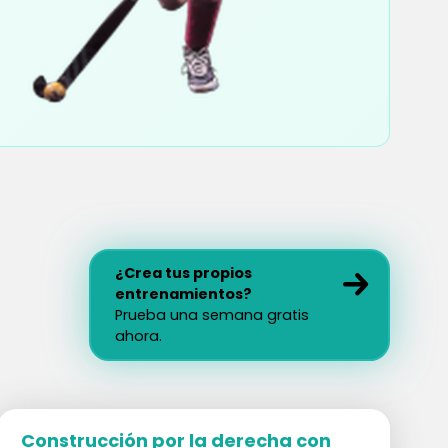
¿Crea tus propios
entrenamientos?
Prueba una semana gratis
ahora.
Construcción por la derecha con