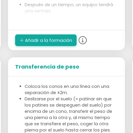
Después de un tiempo, un equipo tendrá
una ventaja.
Desde el momento en que llegues a tu
propio cono y este todavía esté en pie,
obtienes un punto.
El equipo con más puntos gana.
Añadir a la formación
Transferencia de peso
Coloca los conos en una línea con una
separación de ±2m.
Deslizarse por el suelo (= patinar sin que
los patines se despeguen del suelo) por
encima de un cono, transferir el peso de
una pierna a la otra y, al mismo tiempo
que se transfiere el peso, coger la otra
pierna por el suelo hasta cerrar los pies.