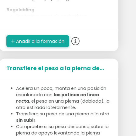
Begeleiding
Een trainer roept de opdrachten.
Een andere trainer skate mee en geeft
uitleg indien nodig.
Añadir a la formación
Transfiere el peso a la pierna de...
Acelera un poco, monta en una posición
escalonada con
los patines en línea
recta
, el peso en una pierna (doblada), la
otra estirada lateralmente.
Transfiera su peso de una pierna a la otra
sin subir
.
Compruebe si su peso descansa sobre la
pierna de apoyo levantando la pierna