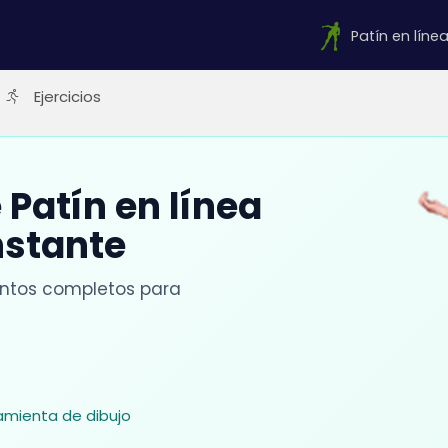
Patín en líne
Ejercicios
Patín en línea
nstante
entos completos para
ramienta de dibujo