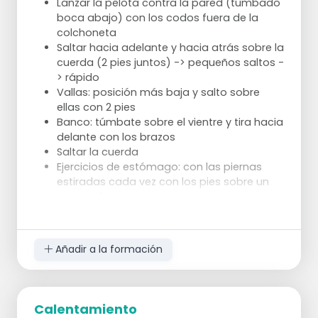
Lanzar la pelota contra la pared (tumbado
boca abajo) con los codos fuera de la
colchoneta
Saltar hacia adelante y hacia atrás sobre la
cuerda (2 pies juntos) -> pequeños saltos -
> rápido
Vallas: posición más baja y salto sobre
ellas con 2 pies
Banco: túmbate sobre el vientre y tira hacia
delante con los brazos
Saltar la cuerda
Ejercicios de estómago: con las piernas
estiradas cada vez con los pies sobre un
gran peón
Salto sobre un banco
Ejercicio de la escalera
Pasar el balón por la canasta
Añadir a la formación
En cada mano una pelota de tenis - brazos
de lado (90 grados con el cuerpo) y
apretar la pelota de tenis
Tablas
Calentamiento