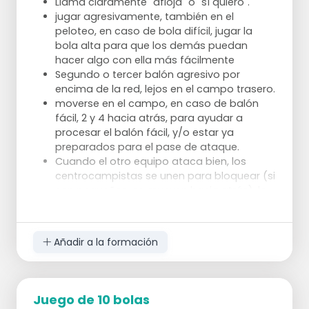
Llama claramente "afloja" o "sí quiero".
jugar agresivamente, también en el
peloteo, en caso de bola difícil, jugar la
bola alta para que los demás puedan
hacer algo con ella más fácilmente
Segundo o tercer balón agresivo por
encima de la red, lejos en el campo trasero.
moverse en el campo, en caso de balón
fácil, 2 y 4 hacia atrás, para ayudar a
procesar el balón fácil, y/o estar ya
preparados para el pase de ataque.
Cuando el otro equipo ataca bien, los
centrocampistas se unen para bloquear (si
son pequeños, se mueven hacia atrás), la
posición 6 defiende el bloqueo.
concentrado, atrevido, trabaja/devuelve
cada balón (deja que el rival se
Añadir a la formación
equivoque). Agresivo significa jugar al
máximo, no contenerse,
Juego de 10 bolas