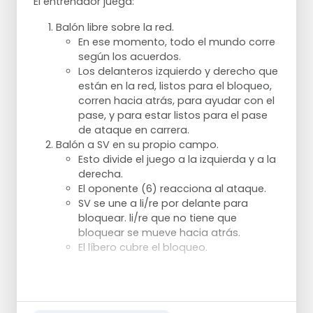
El entrenador juega:
Balón libre sobre la red.
En ese momento, todo el mundo corre
según los acuerdos.
Los delanteros izquierdo y derecho que
están en la red, listos para el bloqueo,
corren hacia atrás, para ayudar con el
pase, y para estar listos para el pase
de ataque en carrera.
Balón a SV en su propio campo.
Esto divide el juego a la izquierda y a la
derecha.
El oponente (6) reacciona al ataque.
SV se une a li/re por delante para
bloquear. li/re que no tiene que
bloquear se mueve hacia atrás.
El líbero cubre el bloqueo.
Intercambio, balón libre/ataque.