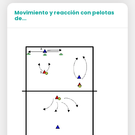
número de receptores.
Movimiento y reacción con pelotas
de...
Posición Inicial
Utilizar de 2 a 3 campos.
El jugador 1 y el jugador 2 están en la caja
con el balón.
El jugador A está en la posición de bloqueo
frontal.
El líbero se encuentra en la zona 5.
El colocador está listo.
Ejecución
El jugador 1 mantiene el balón en alto.
El jugador A realiza un desplazamiento de
bloqueo y extiende las manos sobre la red.
El jugador A se retira para la defensa del
jugador 2.
El colocador hace un salto de bloqueo
para el jugador 2.
El colocador pasa al jugador A.