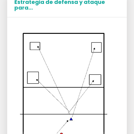
Estrategia de defensa y ataque
para...
Formación
Grupos de 3 personas de
aproximadamente la misma altura.
Un balón por cada grupo de 3 personas.
2 Bloqueadores uno frente al otro en la red.
Colocador al lado de uno de los
bloqueadores.
Ejecución
El lanzador presta atención a los pasos
correctos: Corto, Largo, Conectar, Llevar los
brazos al saltar.
El atacante pide un balón más alto o más
bajo para el momento adecuado.
El defensor determina el inicio del ejercicio.
Rotación
El defensor cuenta regresivamente: 3-2-1-
bloqueo. Intentar que las manos se toquen
por encima de la red.