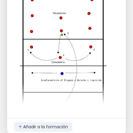
a la línea lateral.
Haga que los jugadores realicen un
ejercicio a través de la escalera antes de
unirse a la fila.
Opcionalmente, amplíe con saltos de
bloqueo, pases de ataque o ejercicios de
fuerza.
Importante
El balón no debe caer al suelo.
La comunicación es esencial.
Agregue una sanción si el balón cae al
suelo.
Alterne entre jugar con pase de antebrazo
y pase de manos altas.
Añadir a la formación