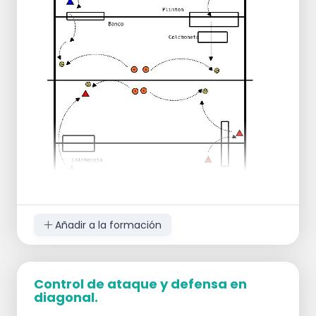
las líneas diagonales
ocuparse también de las fintas
El entrenador irá lanzando los balones para que
las jugadoras hagan la recepción y monten
jugada.
Añadir a la formación
Control de ataque y defensa en
diagonal.
Se busca en el ejercicio coordinación motora y