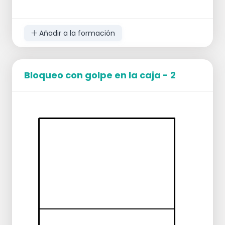
Añadir a la formación
Bloqueo con golpe en la caja - 2
Grupos y Posiciones
Divide a los jugadores en dos grupos:
Receptores (Líberos, Especialistas en
Defensa y Atacantes Externos) y
Sacadores.
Los Receptores forman la línea de
recepción.
Los Sacadores se dividen en dos líneas y
deben alternar líneas en todo momento.
Ejecución
El ejercicio comienza con un saque de
topspin desde la caja por un entrenador o