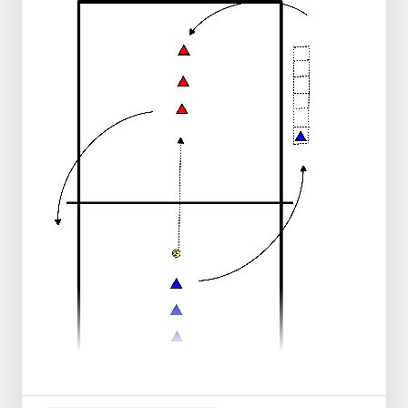
Un colocador (SV) se sitúa en la red para
distribuir el balón.
Cada defensor tiene un balón, excepto
uno. Así que si hay cuatro defensores en el
campo, tres de ellos tienen un balón.
Ejecución
El jugador junto al poste envía el balón al
colocador (SV).
El colocador (SV) juega el balón (primero
fácilmente) a un defensor cualquiera que
tenga balón.
Este defensor lanza primero su balón a otro
defensor sin balón y luego da un pase al
colocador (SV).
El colocador (SV) juega inmediatamente
otro balón a otro defensor con balón.
Cambie regularmente de jugadores y
posiciones.