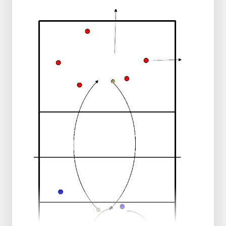
Juega el balón por debajo de la red en un
máximo de 2 acciones.
Después de cada paso por la red, el equipo
rota una posición.
Si el balón cae al suelo o el oponente juega
el balón de otra manera, el equipo que
pasó el balón por encima de la red anota
un punto.
El juego no debe detenerse en principio.
Si el juego se detiene, el balón se
reintroduce en juego mediante un servicio
bajo desde el campo trasero.
¿Quién alcanza primero los 15 puntos?
Opcional:
Dependiendo del nivel, el segundo balón
puede ser atacado desde el campo
trasero en posición estática.