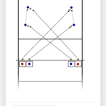
el balón.
El jugador en la caja del medio golpea
hacia la zona 1 y la zona 5.
Los bloqueadores centrales deben
posicionar sus brazos para cerrar la zona
objetivo y realizar un bloqueo de
desplazamiento hacia el lado donde el
jugador en la caja golpeará.
Rotar después de cada golpe.
Bloqueadores Centrales
Cuando el jugador en la caja del medio
golpea hacia la zona 1, los bloqueadores
centrales posicionan sus brazos para
cerrar la zona 1 y realizan un bloqueo de
desplazamiento hacia el lado izquierdo.
Cuando el jugador en la caja del medio
golpea hacia la zona 5, los bloqueadores
centrales posicionan sus brazos para
cerrar la zona 5 y realizan un bloqueo de
desplazamiento hacia el lado derecho.