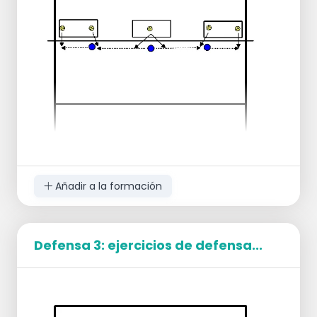
jugador.
Seguido de un saque desde la zona 1 y un
saque desde la zona 5.
Los saques se alternan entre estas zonas.
Los Receptores deben pasar el balón al
objetivo en la zona 3.
Después de 9 saques, la línea de recepción
rota.
Variaciones
En lugar de un objetivo en la zona 3,
posiciona a los Colocadores para colocar
el balón a objetivos en las zonas 4 y 2.
Añadir a la formación
Objetivo
Establecer zonas de responsabilidad para
cada jugador en la línea de recepción para
Defensa 3: ejercicios de defensa...
saques que se originan desde diferentes
zonas de la cancha.
Ejecución
Dividir a los jugadores en dos grupos: un
grupo para bloqueo y otro grupo en las
cajas. Los jugadores en las cajas golpearán