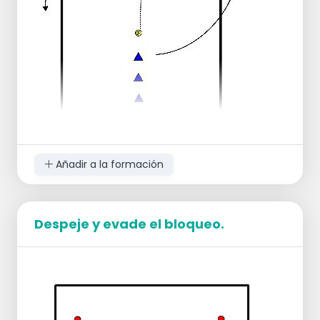
El balón no debe caer al suelo.
La comunicación es crucial.
Considere agregar una sanción si el balón
cae al suelo.
Añadir a la formación
Ejecutar
Divida el equipo en dos grupos.
Despeje y evade el bloqueo.
Haga que los jugadores formen dos filas
enfrentadas en la línea de 3 metros.
Los jugadores pasan el balón por encima
de la red y luego corren alrededor del poste
de la red para unirse al otro grupo.
Coloque una escalera de agilidad paralela