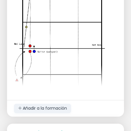
Ejercicio:
El Jugador A está de espaldas al
Jugador B. El Jugador B lanza una pelota
de tenis desafiante sobre el Jugador A. El
Jugador A atrapa la pelota después de un
bote.
Notas del Entrenador
Movimiento y reacción
Trabajo de pies
¡Siempre regresa a la base!
Añadir a la formación