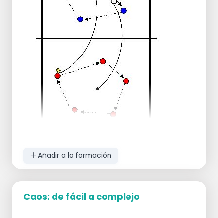
Lanza el balón hacia arriba y golpéalo
contra la pared.
Ahora sí, extiende los codos y las rodillas,
¡hazte grande!
Recibe el balón de nuevo.
Intenta ahora golpear en la viga de
concreto, así que empuja el balón alto.
Intenta continuar golpeando.
Aquellos que dominen bien esta técnica
pueden jugar sobre la red.
Deja que el balón rebote en el suelo frente
a ti y luego golpéalo sobre la red.
Regresa por el otro lado de la cinta.
Añadir a la formación
Organización:
Divide al grupo en ambos campos.
Caos: de fácil a complejo
Ejecución: