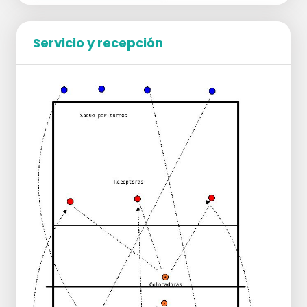
Servicio y recepción
Las jugadoras se colocan uno detrás de
otra en posición alta frente a la red
formando dos filas una en la zona 4 y otra
en la zona 2.
En el campo contrario se colocará un
bloqueador que se desplazará a lo ancho
del terreno manera lateral hacia la derecha
o a la izquierda.
El entrenador realiza saques cortos a la Z6
y la jugadora de la Z6, debe realizar la
recepción en sentido contrario al
desplazamiento del que realiza la imitación
del bloqueo.
Si la jugadora que bloquea de desplaza a
la Z2, la que recibe en Z6 debe efectuar la
recepción a la Z4, la de la Z4 deberá
realizar el pase a Z2.