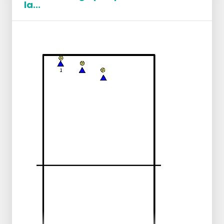
la...
Ejercicio 2
Lanzar con un solo brazo, carrera desde la
posición II y atrapar la pelota con el brazo
extendido.
Ejercicio 3
Con toques y toque intermedio por encima
y por debajo de las manos.
Ejercicio 4
Las pelotas de tenis se reemplazan por una
pelota. El jugador corre y pasa al jugador
en la posición 2.
Ejercicio 5
Jugador en la posición 5.
Ejercicio 6
El jugador elige la posición 2 o 5 y pasa al
lugar donde no está.