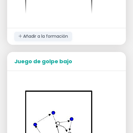
Ejecución: 15 minutos de lanzamiento de
baloncesto.
Añadir a la formación
Ejercicio
Da a cada jugador un balón y colócalos
Juego de golpe bajo
junto a la pared, a una distancia de 30-40
cm.
Mantén el balón sobre la cabeza en
posición de golpeo.
Empuja el balón solo con los dedos contra
la pared y recíbelo de nuevo en las manos.
Mantén los codos firmes y las manos
quietas para evitar que el balón golpee el
rostro.
Haz que los jugadores se coloquen un poco
más lejos de la pared, aproximadamente a
1 metro.