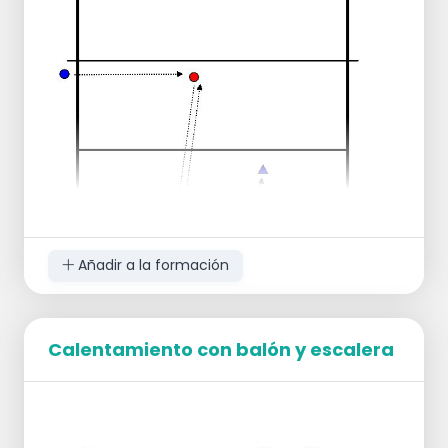
Después de lanzar la pelota, el jugador
corre hacia una pared (en la parte trasera
o lateral) para tocarla y regresa al campo.
Los otros jugadores rotan una posición.
Es difícil anotar.
En caso de un lanzamiento incorrecto (en
la red o fuera), el jugador debe correr una
vuelta alrededor del campo del oponente.
Ejecución
Duración: 5-10 minutos
En nivel "A" y superior, menos jugadores en
el campo para mayor intensidad.
Añadir a la formación
Calentamiento con balón y escalera
Configuración
Divida el grupo en dos. Un jugador se
coloca con un par de balones junto al
poste.