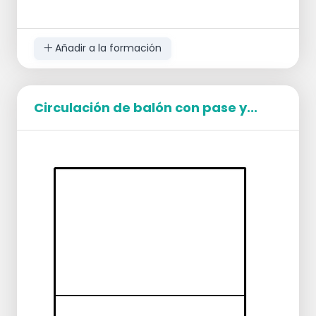
Añadir a la formación
Circulación de balón con pase y...
Objetivo
Enfocarse
Comunicar
Controlar la tarea
Perseverar
Explicación
Comienza como calentamiento y termina
como una verdadera batalla.
Los jugadores se colocan aleatoriamente
en el campo.
La pelota se atrapa y se lanza
directamente sobre la red (una sola vez).