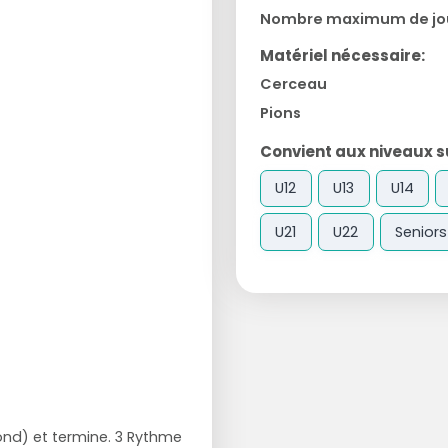
Nombre maximum de jo
Matériel nécessaire:
Cerceau
Pions
Convient aux niveaux su
U12
U13
U14
U21
U22
Seniors
ond) et termine. 3 Rythme