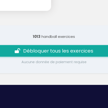
1013
handball exercices
Débloquer tous les exercices
Aucune donnée de paiement requise