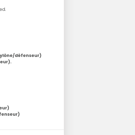
ed.
 pylône/défenseur)
eur).
eur)
éfenseur)