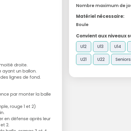
Nombre maximum de jo
Matériel nécessaire:
Boule
Convient aux niveaux su
U12
U13
U14
U21
U22
Seniors
moitié droite.
e ayant un ballon.
 des lignes de fond.
nce par monter la balle
le, rouge 1 et 2)
n.
er en défense après leur
et 2.
de balle, orange 3 et 4