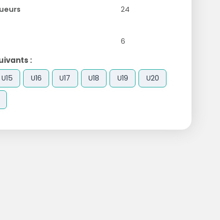
ueurs
24
6
ivants :
U15
U16
U17
U18
U19
U20