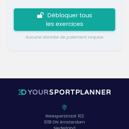
Débloquer tous
les exercices
Aucune donnée de paiement requise
Weesperstraat 102
1018 DN
Amsterdam
Nederland