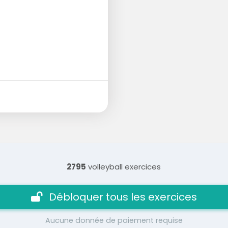
2795
volleyball exercices
Débloquer tous les exercices
Aucune donnée de paiement requise