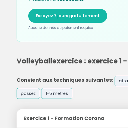
Essayez 7 jours gratuitement
Aucune donnée de paiement requise
Volleyballexercice : exercice 1
Convient aux techniques suivantes:
att
passez
1-5 mètres
Exercice 1 - Formation Corona