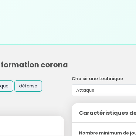
 - formation corona
Choisir une technique
aque
défense
Caractéristiques de
Nombre minimum de jo