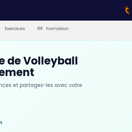
Exercices
Formation
ce de Volleyball
nement
ances et partagez-les avec votre
t
n