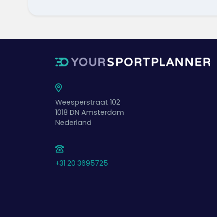
Weesperstraat 102
1018 DN
Amsterdam
Nederland
+31 20 3695725