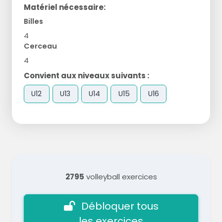
Matériel nécessaire:
Billes
4
Cerceau
4
Convient aux niveaux suivants :
U12
U13
U14
U15
U16
2795
volleyball exercices
Débloquer tous
les exercices