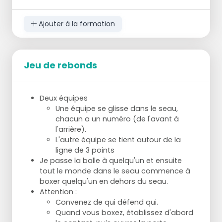
Établir un contact avec la main/le bras.
Pivoter de façon à tourner le dos à
Ajouter à la formation
l'adversaire.
Boxez !
Jeu de rebonds
Exercice
Même paire sur la ligne de base, à environ
Deux équipes
un mètre de distance.
Une équipe se glisse dans le seau,
Le formateur annonce la gauche ou la
chacun a un numéro (de l'avant à
droite.
l'arrière).
Les attaquants font ensuite calmement
L'autre équipe se tient autour de la
quelques pas vers le défenseur.
ligne de 3 points
Le défenseur effectue des démarches.
Je passe la balle à quelqu'un et ensuite
NOTE : l'attaquant doit marcher lentement
tout le monde dans le seau commence à
pour cet exercice !
boxer quelqu'un en dehors du seau.
Après quelques lancers, l'attaquant et le
Attention :
défenseur se retournent.
Convenez de qui défend qui.
Quand vous boxez, établissez d'abord