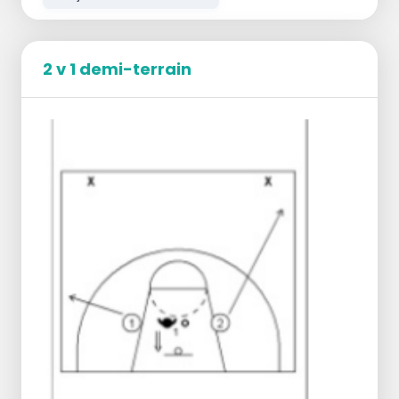
2 v 1 demi-terrain
Explication de la technique de tir du joueur.
S'entraîner à distance sur le terrain.
Faites attention à la technique et à l'arc de
la balle. Après 10 lancers d'entraînement sur
le terrain, le premier joueur passe sur le ring.
1 Le joueur se place dans le premier cerceau
et tire. Dans le panier est 1 point, se déplace
au 2ème cerceau et tire, 2 points si touché.
En cas d'échec, un cerceau de plus. Si vous
frappez, passez au 3ème cerceau.
Si vous touchez le 3ème cerceau, vous
marquez 3 points et vous pouvez rester et
tirer à nouveau.
Score maximum alors : 1-2-3-3-3-3-3=27
points.
Sous le panier se tient le joueur de l'équipe
qui rebondit et passe le ballon au tireur.