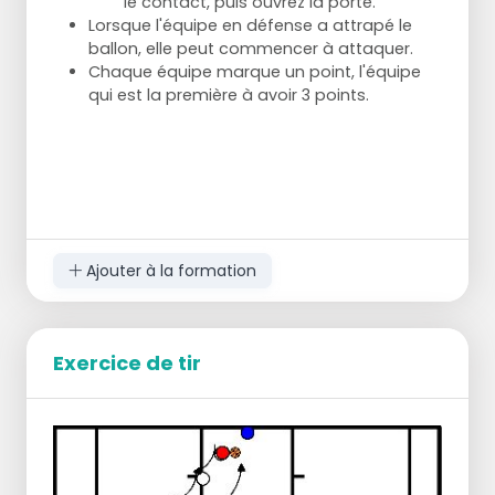
le contact, puis ouvrez la porte.
Forme du jeu
Lorsque l'équipe en défense a attrapé le
ballon, elle peut commencer à attaquer.
Même paire, autour du cercle central.
Chaque équipe marque un point, l'équipe
(défenseur SUR la ligne du cercle, 1 ballon au
qui est la première à avoir 3 points.
milieu)
Lorsque l'entraîneur dit GO, les attaquants
essaient de récupérer le ballon, les
défenseurs doivent boxer !
Après quelques lancers, l'attaquant et le
défenseur se retournent.
Ajouter à la formation
Exercice de tir