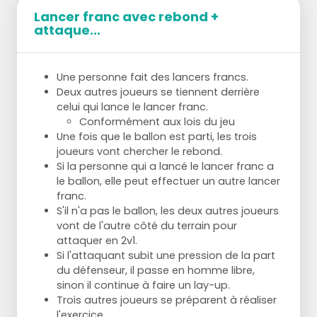
au panier.
modifiée de cinq minutes à ce que vous
Lancer franc avec rebond +
la sortie dribble aussi vite que possible
voulez ou au nombre de coups marqués.
attaque...
autour de l'autre pion
Les endroits du terrain d'où les joueurs tirent
le passeur sprinte jusqu'au rond central,
peuvent également varier.
mais n'y met qu'un pied et va ensuite
Une personne fait des lancers francs.
défendre.
Deux autres joueurs se tiennent derrière
les attaquants ont 1 tentative de but et 2
celui qui lance le lancer franc.
passes au maximum
Conformément aux lois du jeu
l'attaquant qui rate devient le défenseur
Une fois que le ballon est parti, les trois
joueurs vont chercher le rebond.
Si la personne qui a lancé le lancer franc a
Points d'enseignement
le ballon, elle peut effectuer un autre lancer
franc.
Le défenseur ne commet PAS de faute
S'il n'a pas le ballon, les deux autres joueurs
antisportive.
vont de l'autre côté du terrain pour
le défenseur prend la charge ou pousse le
attaquer en 2v1.
dribbleur sur le côté du terrain.
Si l'attaquant subit une pression de la part
du défenseur, il passe en homme libre,
sinon il continue à faire un lay-up.
Trois autres joueurs se préparent à réaliser
l'exercice.