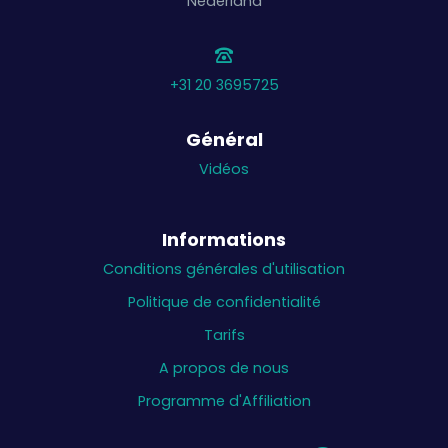
Nederland
Au signal de l'entraîneur, le côté qui attrape
le ballon à ce moment-là fait une pause.
à l'autre panier
l'autre équipe défend
+31 20 3695725
(dans un nombre impair d'équipes, la plus
grande équipe attaque toujours et il y a
automatiquement une situation de
Général
prolongation).
Vidéos
Informations
Conditions générales d'utilisation
Politique de confidentialité
Tarifs
A propos de nous
Programme d'Affiliation