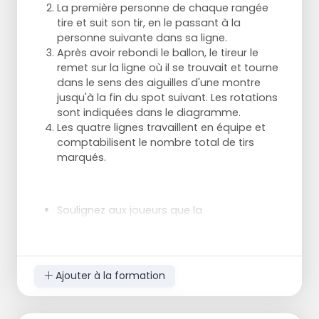
La première personne de chaque rangée
tire et suit son tir, en le passant à la
personne suivante dans sa ligne.
Après avoir rebondi le ballon, le tireur le
remet sur la ligne où il se trouvait et tourne
dans le sens des aiguilles d'une montre
jusqu'à la fin du spot suivant. Les rotations
sont indiquées dans le diagramme.
Les quatre lignes travaillent en équipe et
comptabilisent le nombre total de tirs
marqués.
Soulignez aux joueurs que la
communication est très importante dans
le défenseur lance le ballon contre la
cet exercice.
planche, à gauche ou à droite de l'anneau
Les joueurs doivent faire des passes
l'attaquant du côté de la planche prend la
adaptées au match et leurs tirs doivent
Ajouter à la formation
position de sortie et demande le ballon
également être effectués au niveau du
La voltigeuse s'élance vers la ligne médiane.
match.
La mouche fait le tour du pion pour revenir
La limite de temps de cet exercice peut être