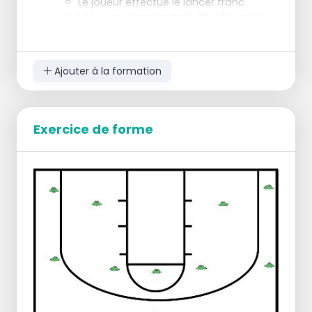
Le joueur effectue le lancer franc
Les autres joueurs se battent pour le
rebond
1 point si vous marquez le lancer franc
1 point si vous prenez le rebond
Ajouter à la formation
Jouer jusqu'à 5 points
Chacun à son tour, dans le sens des
aiguilles d'une montre
Progression :
Exercice de forme
2 points s'il s'agit d'un rebond offensif
Jouer jusqu'à 7 points
Régression :
Faire rebondir moins de joueurs