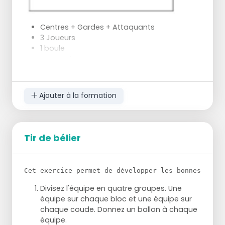
Après 10 tirs, le tireur et le rebondeur
changent de position.
Centres + Gardes + Attaquants
N'oubliez pas votre score.
3 Joueurs
Après une séance (10 lancers chacun), ces
1 boule
joueurs vont s'entraîner sur le terrain et la
-un panier
ligne monte.
-2 cônes
Lorsque tout le monde y est allé, comparez
les scores.
Conditions préalables :
Points d'attention : technique de tir, action
Ajouter à la formation
de rebond, (le tireur demande le ballon) et
Les joueurs doivent être capables de dribbler et
technique de passe.
de faire un lay-up.
Objectif :
Tir de bélier
Pour terminer un viaduc à deux.
carte de sortie de train
Cet exercice permet de développer les bonnes techn
train running line flyer
Divisez l'équipe en quatre groupes. Une
Organisation :
équipe sur chaque bloc et une équipe sur
chaque coude. Donnez un ballon à chaque
équipe.