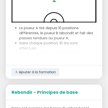
Le joueur A tire depuis 10 positions
différentes, le joueur B rebondit et fait des
passes tendues au joueur A.
Dans chaque position, 10 tirs sont
effectués.
Les deux joueurs jouent chacun leur tour.
Vous avez environ 20 minutes pour réussir
les deux tirs, sinon un tir suicide est
accordé.
Ajouter à la formation
Le but de cet exercice est de se concentrer
uniquement sur la forme.
A la fin de l'exercice, on vous demande lequel
Rebondir - Principes de base
des deux a marqué le plus de points.
Le joueur perdant effectue un suicide, si le score
est oublié, les deux joueurs effectuent un
suicide.