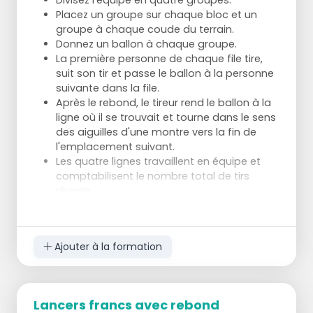
Divisez l'équipe en quatre groupes.
Au signal de l'entraîneur, l'équipe qui
Placez un groupe sur chaque bloc et un
attrape le ballon à ce moment effectue
groupe à chaque coude du terrain.
une contre-attaque vers l'autre panier
Donnez un ballon à chaque groupe.
L'autre équipe défend
La première personne de chaque file tire,
Avec un nombre impair, la plus grande
suit son tir et passe le ballon à la personne
équipe attaque toujours et il y a
suivante dans la file.
automatiquement une situation de
Après le rebond, le tireur rend le ballon à la
surnombre
ligne où il se trouvait et tourne dans le sens
des aiguilles d'une montre vers la fin de
l'emplacement suivant.
Les quatre lignes travaillent en équipe et
comptabilisent le nombre total de tirs
réussis.
La communication est cruciale ; les joueurs
doivent effectuer des passes et des tirs en
situation de match.
Ajouter à la formation
La limite de temps peut être ajustée de
cinq minutes à une autre durée souhaitée
ou à un nombre de tirs réussis.
Les positions de tir sur le terrain peuvent
Lancers francs avec rebond
être variées.