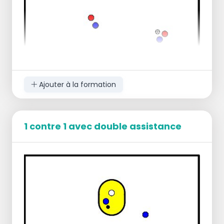
Ajouter à la formation
1 contre 1 avec double assistance
Objectif
:
Jouer ensemble et marquer son propre
panier
Ou jouez ensemble et empêchez l'équipe
adverse de marquer le moins de buts
possible.
Règles du jeu
:
Deux équipes à trois l'une contre l'autre