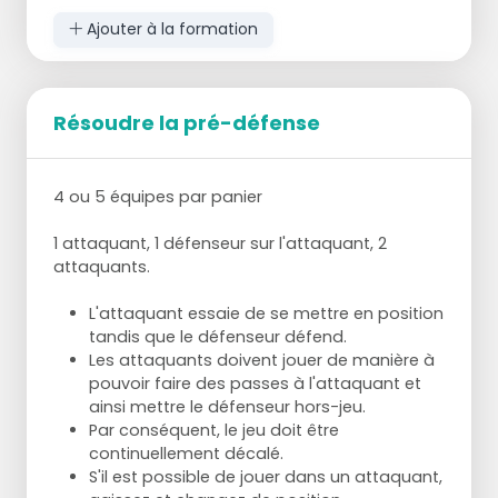
lignes de ballon.
Changez quand il y a plus de 8 joueurs :
Ajouter à la formation
après 1 ou 2 buts, changez rapidement.
Chaque exercice 6 minutes, après 3 minutes
changer de fonction.
Résoudre la pré-défense
4 ou 5 équipes par panier
1 attaquant, 1 défenseur sur l'attaquant, 2
attaquants.
L'attaquant essaie de se mettre en position
tandis que le défenseur défend.
Les attaquants doivent jouer de manière à
pouvoir faire des passes à l'attaquant et
ainsi mettre le défenseur hors-jeu.
Par conséquent, le jeu doit être
continuellement décalé.
S'il est possible de jouer dans un attaquant,