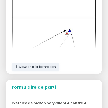
Ajouter à la formation
Formulaire de parti
4 attaquants et 4 défenseurs.
Exercice de match polyvalent 4 contre 4
Exercice :