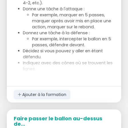
4-2, etc.).
Donne une tâche à l'attaque :
Par exemple, marquer en 5 passes,
marquer après avoir mis en place une
action, marquer sur le rebond.
Donnez une tâche à la défense :
Par exemple, intercepter le ballon en 5
passes, défendre devant.
Décidez si vous pouvez y aller en étant
défendu.
Indiquez avec des cônes où se trouvent les
lignes.
D'accord quand l'attaque passe à la
défense :
Après X minutes, après X buts, après X
interceptions.
Ajouter à la formation
Faire passer le ballon au-dessus
de...