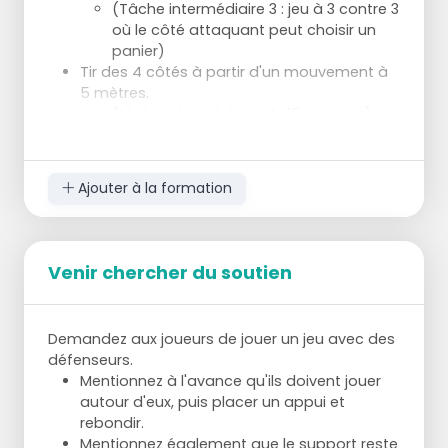
(Tâche intermédiaire 3 : jeu à 3 contre 3
où le côté attaquant peut choisir un
panier)
Tir des 4 côtés à partir d'un mouvement à
5 mètres.
(tâche intermédiaire 4 : 15 burpees)
Ballon d'esquive avec l'obligation
d'effectuer une passe en profondeur en
passant par le sol. Le joueur reçoit le ballon,
Ajouter à la formation
joue sur la passe, fait un ballon éloigné,
reçoit le ballon et joue sur une passe au sol
et fait une passe en profondeur.
(Tâche intermédiaire 5 : 3 contre 3
Venir chercher du soutien
dans laquelle seuls les tirs peuvent être
effectués).
Tirs au fond du panier de 6/7 mètres avec
Demandez aux joueurs de jouer un jeu avec des
répétition du tir.
défenseurs.
Mentionnez à l'avance qu'ils doivent jouer
autour d'eux, puis placer un appui et
rebondir.
Mentionnez également que le support reste