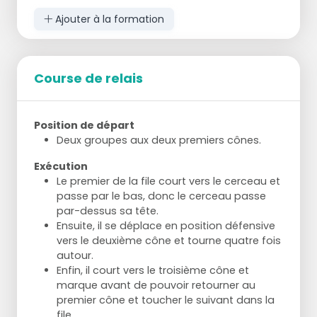
montrer qu'il est présent.
Ajouter à la formation
Après 1 minute, les joueurs changent de
rôle.
Course de relais
Position de départ
Deux groupes aux deux premiers cônes.
Exécution
Le premier de la file court vers le cerceau et
passe par le bas, donc le cerceau passe
par-dessus sa tête.
Ensuite, il se déplace en position défensive
vers le deuxième cône et tourne quatre fois
autour.
Enfin, il court vers le troisième cône et
marque avant de pouvoir retourner au
premier cône et toucher le suivant dans la
file.