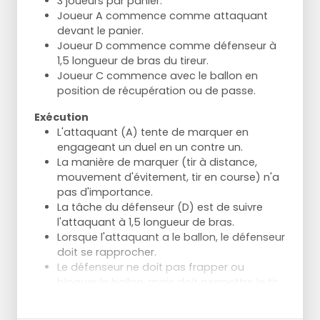
3 joueurs par panier.
Joueur A commence comme attaquant
devant le panier.
Joueur D commence comme défenseur à
1,5 longueur de bras du tireur.
Joueur C commence avec le ballon en
position de récupération ou de passe.
Exécution
L'attaquant (A) tente de marquer en
engageant un duel en un contre un.
La manière de marquer (tir à distance,
mouvement d'évitement, tir en course) n'a
pas d'importance.
La tâche du défenseur (D) est de suivre
l'attaquant à 1,5 longueur de bras.
Lorsque l'attaquant a le ballon, le défenseur
doit se rapprocher.
Le défenseur ne doit pas frapper ou
bloquer le ballon, mais doit permettre le tir.
Le défenseur peut poser sa main juste au-
dessus de l'épaule de l'attaquant pour