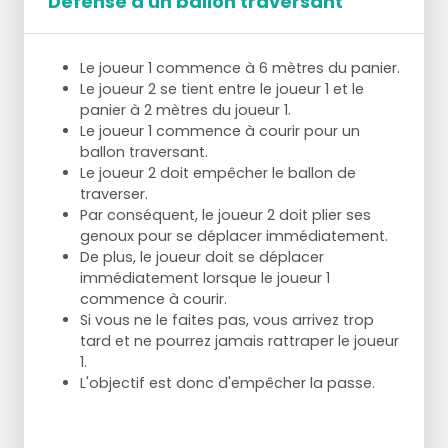
Défense d'un ballon traversant
Les parrains peuvent également faire circuler le
ballon entre eux afin que l'attaquant puisse se
libérer plus facilement.
Le joueur 1 commence à 6 mètres du panier.
L'objectif est toujours de jouer à distance de tir,
Le joueur 2 se tient entre le joueur 1 et le
afin que chaque passe ou action soit ciblée.
panier à 2 mètres du joueur 1.
Le joueur 1 commence à courir pour un
ballon traversant.
Le joueur 2 doit empêcher le ballon de
traverser.
Par conséquent, le joueur 2 doit plier ses
genoux pour se déplacer immédiatement.
De plus, le joueur doit se déplacer
immédiatement lorsque le joueur 1
commence à courir.
Si vous ne le faites pas, vous arrivez trop
tard et ne pourrez jamais rattraper le joueur
1.
L'objectif est donc d'empêcher la passe.