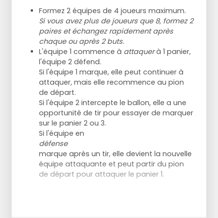
L'attaque fait circuler le ballon, pose des
Formez 2 équipes de 4 joueurs maximum.
rebonds et tente de couper en position de
Si vous avez plus de joueurs que 8, formez 2
soutien ou de chance depuis le 3-1.
paires et échangez rapidement après
Les défenseurs doivent faire pression sur
chaque ou après 2 buts.
l'extérieur et empêcher le cut-in.
L'équipe 1 commence à
attaquer
à 1 panier,
Ne pas défendre dans la ligne de balle et
l'équipe 2 défend.
ne pas se relayer.
Si l'équipe 1 marque, elle peut continuer à
attaquer, mais elle recommence au pion
Exercice varié :
de départ.
Comme l'exercice précédent, mais les
Si l'équipe 2 intercepte le ballon, elle a une
défenseurs doivent maintenant prêter une
opportunité de tir pour essayer de marquer
attention particulière aux points suivants :
sur le panier 2 ou 3.
Entraînement à partir de la
vue
Si l'équipe en
d'ensemble de
la zone du panier.
défense
Maintenir le triangle défensif dans la
marque après un tir, elle devient la nouvelle
zone du panier et dans le court avant.
équipe attaquante et peut partir du pion
Asseyez-vous bas et levez la main.
de départ pour attaquer le panier 1.
Exercice de variation :
Identique à l'exercice précédent mais les
défenseurs peuvent essayer de voler le
Quelle équipe sera la première à marquer 5
ballon en mettant plus de pression sur les
buts ?
Vous pouvez varier.