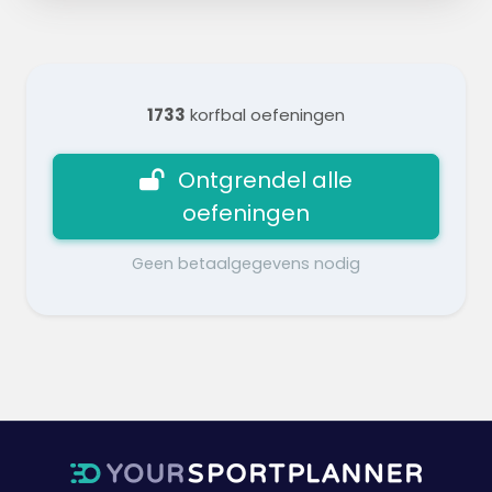
1733
korfbal oefeningen
Ontgrendel alle
oefeningen
Geen betaalgegevens nodig