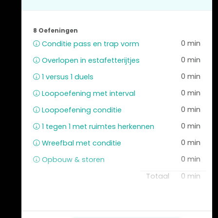
0 min
Opbouw begin keeper
0 min
Een duel waarbij snel schakelen van
8 Oefeningen
aanval naar verdediging cruciaal is.
0 min
Conditie pass en trap vorm
0 min
2 versus 1 aanval samenspel
0 min
Overlopen in estafetterijtjes
Totaal
10 min
0 min
1 versus 1 duels
0 min
Loopoefening met interval
0 min
Loopoefening conditie
0 min
1 tegen 1 met ruimtes herkennen
0 min
Wreefbal met conditie
0 min
Opbouw & storen
Totaal
0 min