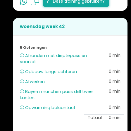
Deze training gebruiken?
woensdag week 42
5 Oefeningen
0 min
Afronden met dieptepass en
voorzet
0 min
Opbouw langs achteren
0 min
Afwerken
0 min
Bayern munchen pass drill twee
kanten
0 min
Opwarming balcontact
Totaal
0 min