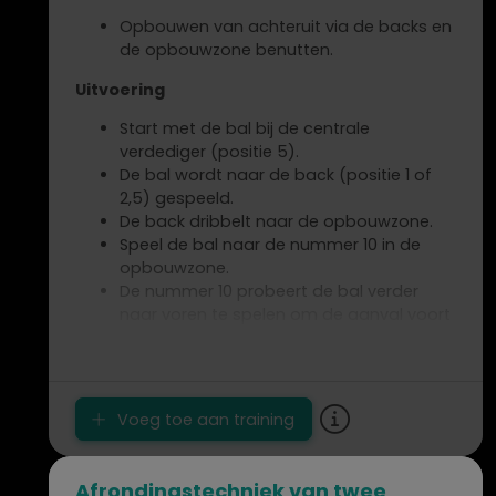
Opbouwen van achteruit via de backs en
de opbouwzone benutten.
Uitvoering
Start met de bal bij de centrale
verdediger (positie 5).
De bal wordt naar de back (positie 1 of
2,5) gespeeld.
De back dribbelt naar de opbouwzone.
Speel de bal naar de nummer 10 in de
opbouwzone.
De nummer 10 probeert de bal verder
naar voren te spelen om de aanval voort
te zetten.
Voeg toe aan training
Afrondingstechniek van twee