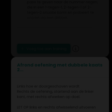
pass te geven naar de nummer negen,
die in een 1-tegen-1, 2-tegen-1 of 2-
tegen-2 situatie komt en probeert te
scoren via een dribbel.
Voeg toe aan training
Afrond oefening met dubbele kaats
2...
Links hoe er doorgeschoven wordt
Rechts de oefening, startend aan de linker
kant, met rechts afwerken op doel.
LET OP links en rechts afwisselend uitvoeren