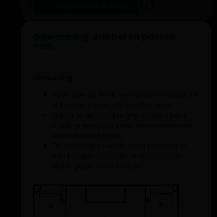
Voeg toe aan training
Opwarming: dribbel en passen
met...
Uitvoering
Start aan de flank met de bal en begin te
dribbelen tussen de hoedjes door.
Nadat je de hoedjes gepasseerd bent,
maak je een pass naar een medespeler
voor de kleine goals.
De ontvanger van de pass probeert in
een 1-tegen-1 situatie te scoren in de
kleine goals in het midden.