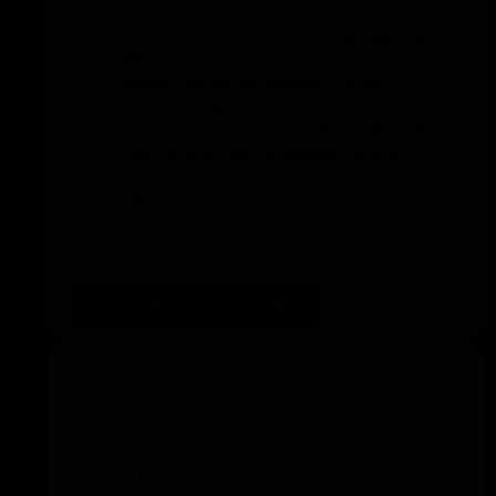
Het doel is om binnen een bepaalde tijd
vijf opeenvolgende passes te maken
zonder dat de verdedigers de bal
onderscheppen.
De passes moeten gevarieerd zijn: van
links naar rechts, diagonaal, enzovoort.
Na vijf juiste passes scoort het team 1
punt.
Als de verdedigers de bal veroveren,
krijgen zij 2 punten.
Om de vijf minuten wisselen de spelers
van rol en positie.
Voeg toe aan training
Aanvallende combinatiespel vanuit
de...
Uitvoering