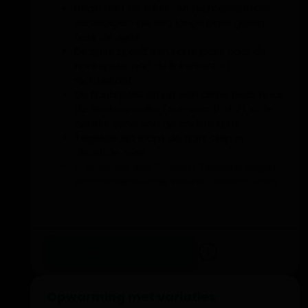
Begin met de linker- en rechtercentrale
verdedigers die een lange pass geven
naar de spits.
De spits speelt een korte pass naar de
flankspeler aan de linkerkant of
rechterkant.
De flankspeler stuurt een diepe pass naar
de flankaanvaller (nummer 11 of 7) in de
zwakke zone aan de andere kant.
Tegelijkertijd loopt de spits diep in
diezelfde zone.
Er ontstaat een 2-tegen-1 situatie tegen
de startverdediger van het andere team.
Het eerste team dat scoort, brengt een
nieuwe bal in het spel.
Herhaal de oefening zodat alle spelers in
het team betrokken raken.
Voeg toe aan training
Opwarming met variaties