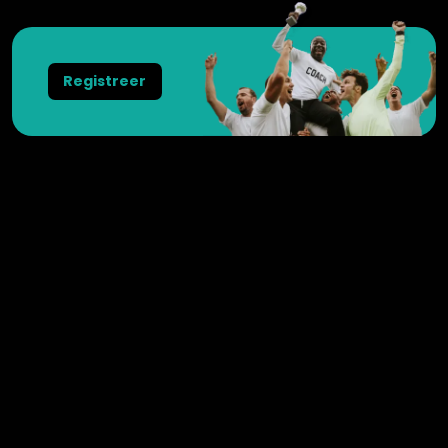
Registreer
Weesperstraat 102
1018 DN
Amsterdam
Nederland
+31 20 3695725