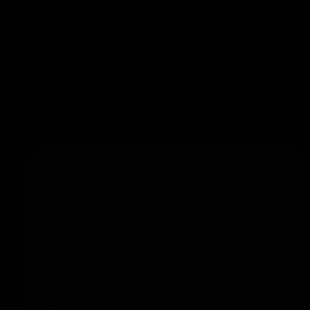
De spelers voeren een oefening uit door
de schaal voordat ze zich bij de rij
voegen.
Variaties
Uitbreiden met sprongen tegen de muur,
aanvalspassen of krachtoefeningen.
Afwisselen tussen onderhands spelen en
Voeg toe aan training
bovenhands spelen.
Belangrijk
Aanpassing van spelvorm met 11
De bal mag niet op de grond vallen.
spelers
Communicatie is cruciaal.
Eventueel een straf toevoegen als de bal
op de grond valt.
Opzet
De spelers worden verdeeld in twee
groepen: Groep 1 speelt 4 tegen 3, en
Groep 2 speelt 3 tegen 2.
Uitvoering