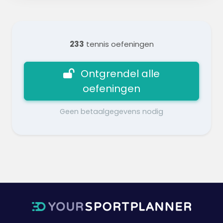
233
tennis oefeningen
Ontgrendel alle
oefeningen
Geen betaalgegevens nodig