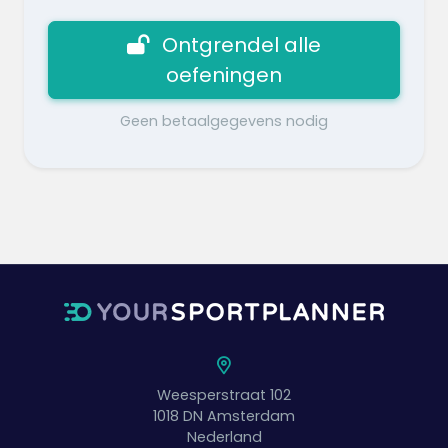
Ontgrendel alle
oefeningen
Geen betaalgegevens nodig
Weesperstraat 102
1018 DN
Amsterdam
Nederland