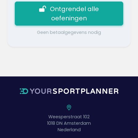
Ontgrendel alle
oefeningen
Geen betaalgegevens nodig
Weesperstraat 102
1018 DN
Amsterdam
Nederland