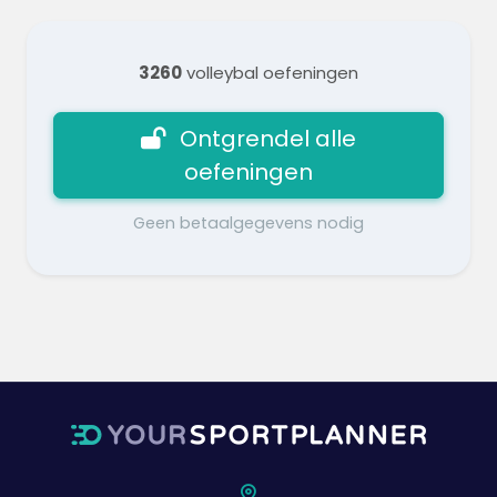
3260
volleybal oefeningen
Ontgrendel alle
oefeningen
Geen betaalgegevens nodig