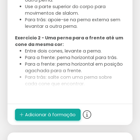
outra perna.
Use a parte superior do corpo para
movimentos de slalom.
Para trás: apoie-se na perna externa sem
levantar a outra perna.
Exercício 2 - Uma perna para a frente até um
cone da mesma cor:
Entre dois cones, levante a perna.
Para a frente: perna horizontal para trás.
Para a frente: perna horizontal em posição
agachada para a frente.
Para trás: salte com uma perna sobre
cada cone que encontrar.
Execução
Divida em 4 grupos de alguns patinadores.
2 grupos executam sempre o mesmo tipo
Adicionar à formação
de exercício.