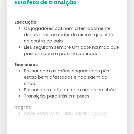
Estafeta de transição
Execução
Os jogadores patinam alternadamente
duas voltas ao redor do círculo que está
no centro da sala.
Eles seguram sempre um pote na mão que
passam para o próximo patinador.
Exercícios
Passar com as mãos enquanto os pés
estão bem afastados e não saem do
chão.
Passos para a frente com um pé no chão.
Transição para trás em pares.
Regras
Após cada volta, junta-se um jogador
extra.
O grupo mantém as mãos dadas.
Quando a equipa completa uma volta a