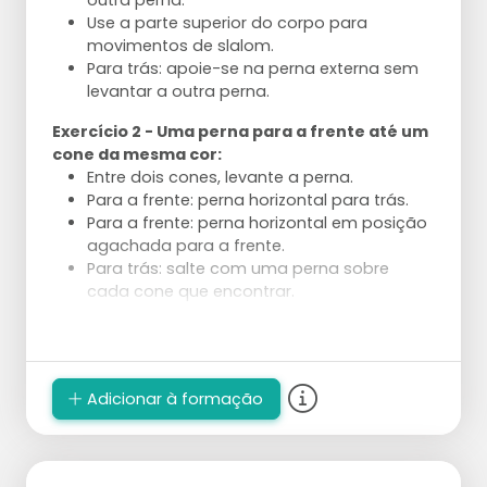
outra perna.
Use a parte superior do corpo para
movimentos de slalom.
Para trás: apoie-se na perna externa sem
levantar a outra perna.
Exercício 2 - Uma perna para a frente até um
cone da mesma cor:
Entre dois cones, levante a perna.
Para a frente: perna horizontal para trás.
Para a frente: perna horizontal em posição
agachada para a frente.
Para trás: salte com uma perna sobre
cada cone que encontrar.
Execução
Divida em 4 grupos de alguns patinadores.
2 grupos executam sempre o mesmo tipo
Adicionar à formação
de exercício.