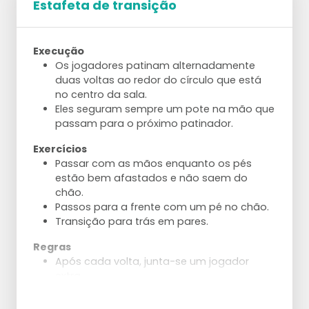
Estafeta de transição
Execução
Os jogadores patinam alternadamente
duas voltas ao redor do círculo que está
no centro da sala.
Eles seguram sempre um pote na mão que
passam para o próximo patinador.
Exercícios
Passar com as mãos enquanto os pés
estão bem afastados e não saem do
chão.
Passos para a frente com um pé no chão.
Transição para trás em pares.
Regras
Após cada volta, junta-se um jogador
extra.
O grupo mantém as mãos dadas.
Quando a equipa completa uma volta a