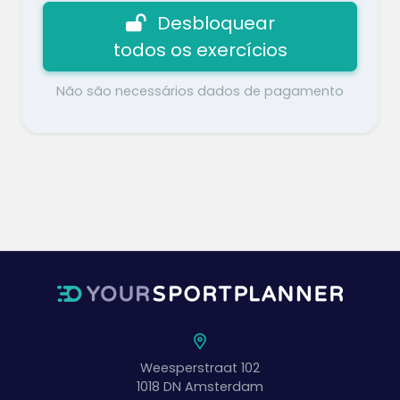
Desbloquear
Flexão de bicicleta
todos os exercícios
2 x 1 minuto (20 segundos de descanso)
Não são necessários dados de pagamento
Flexões
3 x 8 flexões com palmas
Weesperstraat 102
1018 DN
Amsterdam