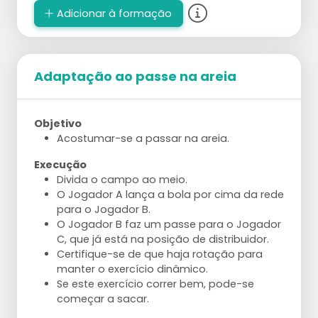
posição de bloqueio.
Adicionar à formação
Varie com os alvos do levantamento;
aumente ou diminua a distância até o alvo,
mova o alvo por levantamento.
Almeje 5 passes e levantamentos perfeitos
Adaptação ao passe na areia
consecutivos.
Envolva o parceiro dando feedback ou
atacando a bola sem salto.
Objetivo
Acostumar-se a passar na areia.
Execução
Divida o campo ao meio.
O Jogador A lança a bola por cima da rede
para o Jogador B.
O Jogador B faz um passe para o Jogador
C, que já está na posição de distribuidor.
Certifique-se de que haja rotação para
manter o exercício dinâmico.
Se este exercício correr bem, pode-se
começar a sacar.