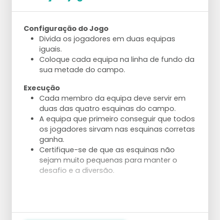
Com 5 jogadores: 2 levantadores alternam.
Com 6 jogadores: divida em dois grupos e
use ambos os lados do campo.
Configuração do Jogo
Divida os jogadores em duas equipas
Técnica
iguais.
Trabalhe na técnica correta – gire em
Coloque cada equipa na linha de fundo da
direção ao poste antes de fazer o
sua metade do campo.
levantamento.
Faça o levantamento em um movimento
Execução
dinâmico na linha do ombro do atacante.
Cada membro da equipa deve servir em
Use uma perna de apoio em uma pequena
duas das quatro esquinas do campo.
posição de lunge para iniciar o
A equipa que primeiro conseguir que todos
levantamento.
os jogadores sirvam nas esquinas corretas
ganha.
Aanpassingen
Certifique-se de que as esquinas não
Comece com um serviço muito fácil para
sejam muito pequenas para manter o
passes consistentes.
desafio e a diversão.
Aumente a pressão do passe com um
serviço mais difícil.
Deixe o levantador começar de um ponto
mais profundo no campo.
Deixe o levantador começar a partir da