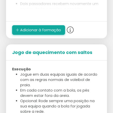
Dois passadores recebem novamente um
serviço. Após o serviço, o servidor
rapidamente se posiciona em algum lugar
no campo.
Depois que o passe é dado, o passador
Adicionar à formação
observa onde o servidor está.
Segue-se uma preparação e ataque,
direcionados ao servidor.
Os papéis trocam da seguinte forma: o
servidor torna-se passador reserva, o
Jogo de aquecimento com saltos
passador que atacou torna-se o
levantador, e o levantador torna-se
servidor.
Execução
Jogue em duas equipas iguais de acordo
com as regras normais de voleibol de
praia.
Em cada contato com a bola, os pés
devem estar fora da areia.
Opcional: Rode sempre uma posição na
sua equipa quando a bola for jogada
sobre a rede.