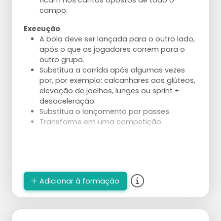
ficam nos cantos opostos de todo o
campo.
Ajustes
Execução
A direção do ataque é inicialmente
A bola deve ser lançada para o outro lado,
"apenas" à direita ou à esquerda. À medida
após o que os jogadores correm para o
que o exercício avança, o alvo pode ser
outro grupo.
reduzido e tornado mais preciso.
Substitua a corrida após algumas vezes
A bola também pode ser lançada em vez
por, por exemplo: calcanhares aos glúteos,
de atacada pelo jogador 1.
elevação de joelhos, lunges ou sprint +
Dê uma tarefa mais direcionada ao
desaceleração.
jogador 1.
Substitua o lançamento por passes.
Use um levantador em vez do treinador
Transforme em uma competição.
que pega e lança a bola.
Reduza as zonas de ataque para aumentar
a precisão necessária.
Construa o ataque a partir do serviço e
ataque com uma defesa.
Adicionar à formação