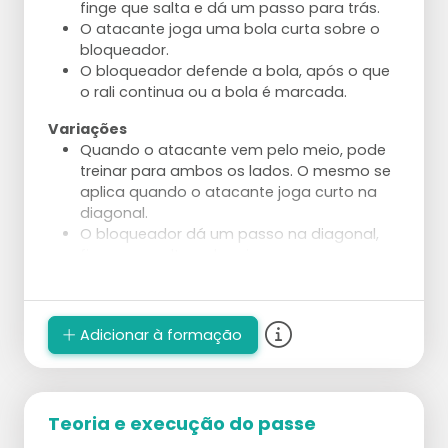
finge que salta e dá um passo para trás.
O atacante joga uma bola curta sobre o
bloqueador.
O bloqueador defende a bola, após o que
o rali continua ou a bola é marcada.
Variações
Quando o atacante vem pelo meio, pode
treinar para ambos os lados. O mesmo se
aplica quando o atacante joga curto na
diagonal.
O bloqueador dá um passo na diagonal,
finge que salta e depois corre para
defender a bola diagonal.
A primeira bola deve ser jogada curta.
Depois jogue um contra o outro pelo
Adicionar à formação
ponto.
Aplique numa situação em que o atacante
não tenha restrições.
O treinador ou um jogador lança a primeira
Teoria e execução do passe
bola de uma mesa.
O atacante pode tentar marcar no espaço