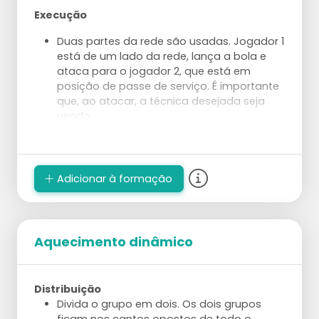
Execução
Duas partes da rede são usadas. Jogador 1
está de um lado da rede, lança a bola e
ataca para o jogador 2, que está em
posição de passe de serviço. É importante
que, ao atacar, a técnica desejada seja
usada.
O jogador 2 passa a bola para o treinador.
Preste atenção ao passar para a posição
de levantamento desejada. O treinador
pega a bola e a lança imediatamente em
Adicionar à formação
uma configuração perfeita (começando
com um levantamento de 1m que contém
um pico).
O jogador 2 entra em posição para o
Aquecimento dinâmico
ataque e ataca em uma área específica
(use cones como alvo). Após o ataque, o
jogador vai para a posição de serviço.
Distribuição
Depois que o jogador 1 ataca a bola, ele se
Divida o grupo em dois. Os dois grupos
junta à fila de passadores/atacantes.