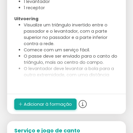
1 levantador
1 receptor
Uitvoering
Visualize um triângulo invertido entre o
passador e o levantador, com a parte
superior no passador e a parte inferior
contra a rede.
Comece com um serviço fácil.
O passe deve ser enviado para o canto do
triângulo, mais ao centro do campo.
O levantador deve levantar a bola para a
outra extremidade, com uma distância
máxima de 2 metros.
Use uma cesta em pé para mais precisão.
Vervolg
Adicionar à formação
O treinador joga a bola de volta para o
passador, repita e receba ou jogue fora se
necessário.
Com 3 jogadores: 1 passador e 2
levantadores, o treinador saca.
Serviço e jogo de canto