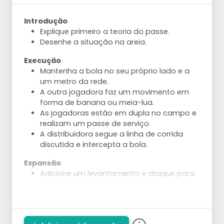
curto atrás da rede, ao longo da linha ou
na diagonal.
Introdução
Explique primeiro a teoria do passe.
Desenhe a situação na areia.
Execução
Mantenha a bola no seu próprio lado e a
um metro da rede.
A outra jogadora faz um movimento em
forma de banana ou meia-lua.
As jogadoras estão em dupla no campo e
realizam um passe de serviço.
A distribuidora segue a linha de corrida
discutida e intercepta a bola.
Expansão
Adicione um levantamento e ataque para
tornar o exercício mais desafiador.