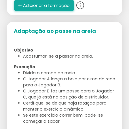
posição de bloqueio.
Adicionar à formação
Varie com os alvos do levantamento;
aumente ou diminua a distância até o alvo,
mova o alvo por levantamento.
Almeje 5 passes e levantamentos perfeitos
Adaptação ao passe na areia
consecutivos.
Envolva o parceiro dando feedback ou
atacando a bola sem salto.
Objetivo
Acostumar-se a passar na areia.
Execução
Divida o campo ao meio.
O Jogador A lança a bola por cima da rede
para o Jogador B.
O Jogador B faz um passe para o Jogador
C, que já está na posição de distribuidor.
Certifique-se de que haja rotação para
manter o exercício dinâmico.
Se este exercício correr bem, pode-se
começar a sacar.