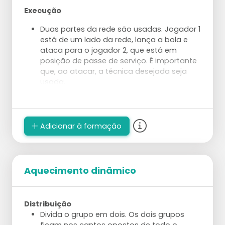
Execução
Duas partes da rede são usadas. Jogador 1
está de um lado da rede, lança a bola e
ataca para o jogador 2, que está em
posição de passe de serviço. É importante
que, ao atacar, a técnica desejada seja
usada.
O jogador 2 passa a bola para o treinador.
Preste atenção ao passar para a posição
de levantamento desejada. O treinador
pega a bola e a lança imediatamente em
Adicionar à formação
uma configuração perfeita (começando
com um levantamento de 1m que contém
um pico).
O jogador 2 entra em posição para o
Aquecimento dinâmico
ataque e ataca em uma área específica
(use cones como alvo). Após o ataque, o
jogador vai para a posição de serviço.
Distribuição
Depois que o jogador 1 ataca a bola, ele se
Divida o grupo em dois. Os dois grupos
junta à fila de passadores/atacantes.