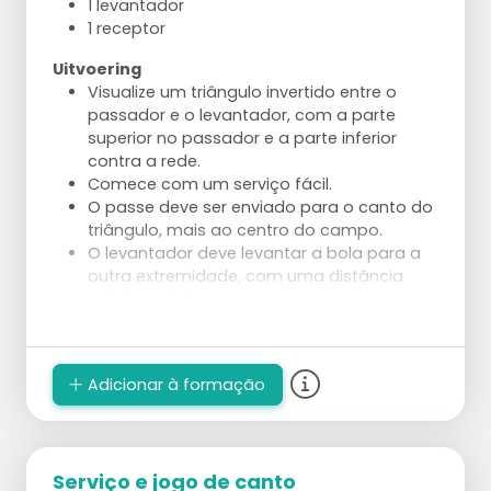
1 levantador
1 receptor
Uitvoering
Visualize um triângulo invertido entre o
passador e o levantador, com a parte
superior no passador e a parte inferior
contra a rede.
Comece com um serviço fácil.
O passe deve ser enviado para o canto do
triângulo, mais ao centro do campo.
O levantador deve levantar a bola para a
outra extremidade, com uma distância
máxima de 2 metros.
Use uma cesta em pé para mais precisão.
Vervolg
Adicionar à formação
O treinador joga a bola de volta para o
passador, repita e receba ou jogue fora se
necessário.
Com 3 jogadores: 1 passador e 2
levantadores, o treinador saca.
Serviço e jogo de canto