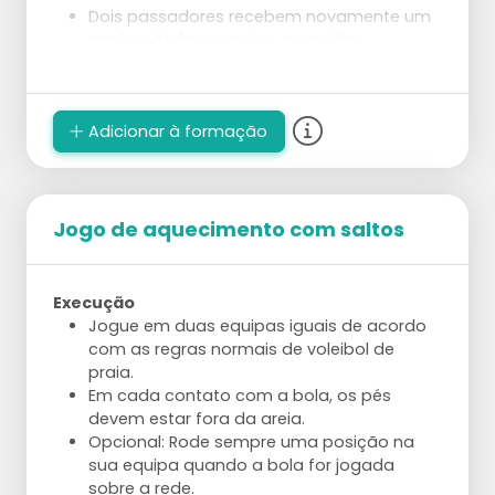
Dois passadores recebem novamente um
serviço. Após o serviço, o servidor
rapidamente se posiciona em algum lugar
no campo.
Depois que o passe é dado, o passador
Adicionar à formação
observa onde o servidor está.
Segue-se uma preparação e ataque,
direcionados ao servidor.
Os papéis trocam da seguinte forma: o
servidor torna-se passador reserva, o
Jogo de aquecimento com saltos
passador que atacou torna-se o
levantador, e o levantador torna-se
servidor.
Execução
Jogue em duas equipas iguais de acordo
com as regras normais de voleibol de
praia.
Em cada contato com a bola, os pés
devem estar fora da areia.
Opcional: Rode sempre uma posição na
sua equipa quando a bola for jogada
sobre a rede.