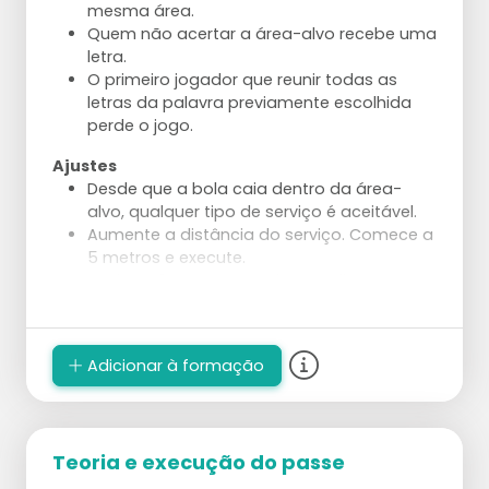
mesma área.
Quem não acertar a área-alvo recebe uma
letra.
O primeiro jogador que reunir todas as
letras da palavra previamente escolhida
perde o jogo.
Ajustes
Desde que a bola caia dentro da área-
alvo, qualquer tipo de serviço é aceitável.
Aumente a distância do serviço. Comece a
5 metros e execute.
Repita a 6 metros e assim por diante,
especialmente com jogadores mais jovens.
Se o primeiro jogador acertar a área-alvo
com um serviço em salto, os jogadores
Adicionar à formação
seguintes também devem acertar a área
com um serviço em salto.
Teoria e execução do passe