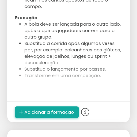
ficam nos cantos opostos de todo o
campo.
Ajustes
Execução
A direção do ataque é inicialmente
A bola deve ser lançada para o outro lado,
"apenas" à direita ou à esquerda. À medida
após o que os jogadores correm para o
que o exercício avança, o alvo pode ser
outro grupo.
reduzido e tornado mais preciso.
Substitua a corrida após algumas vezes
A bola também pode ser lançada em vez
por, por exemplo: calcanhares aos glúteos,
de atacada pelo jogador 1.
elevação de joelhos, lunges ou sprint +
Dê uma tarefa mais direcionada ao
desaceleração.
jogador 1.
Substitua o lançamento por passes.
Use um levantador em vez do treinador
Transforme em uma competição.
que pega e lança a bola.
Reduza as zonas de ataque para aumentar
a precisão necessária.
Construa o ataque a partir do serviço e
ataque com uma defesa.
Adicionar à formação