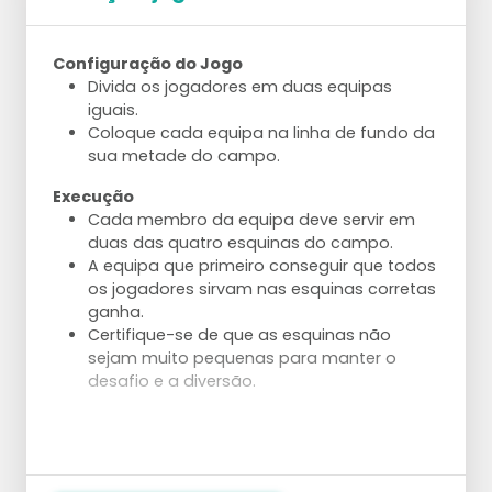
Com 5 jogadores: 2 levantadores alternam.
Com 6 jogadores: divida em dois grupos e
use ambos os lados do campo.
Configuração do Jogo
Divida os jogadores em duas equipas
Técnica
iguais.
Trabalhe na técnica correta – gire em
Coloque cada equipa na linha de fundo da
direção ao poste antes de fazer o
sua metade do campo.
levantamento.
Faça o levantamento em um movimento
Execução
dinâmico na linha do ombro do atacante.
Cada membro da equipa deve servir em
Use uma perna de apoio em uma pequena
duas das quatro esquinas do campo.
posição de lunge para iniciar o
A equipa que primeiro conseguir que todos
levantamento.
os jogadores sirvam nas esquinas corretas
ganha.
Aanpassingen
Certifique-se de que as esquinas não
Comece com um serviço muito fácil para
sejam muito pequenas para manter o
passes consistentes.
desafio e a diversão.
Aumente a pressão do passe com um
serviço mais difícil.
Deixe o levantador começar de um ponto
mais profundo no campo.
Deixe o levantador começar a partir da