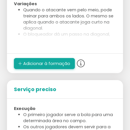
Variações
Quando o atacante vem pelo meio, pode
treinar para ambos os lados. O mesmo se
aplica quando o atacante joga curto na
diagonal.
O bloqueador dá um passo na diagonal,
finge que salta e depois corre para
defender a bola diagonal.
A primeira bola deve ser jogada curta.
Depois jogue um contra o outro pelo
Adicionar à formação
ponto.
Aplique numa situação em que o atacante
não tenha restrições.
O treinador ou um jogador lança a primeira
Serviço preciso
bola de uma mesa.
O atacante pode tentar marcar no espaço
curto atrás da rede, ao longo da linha ou
na diagonal.
Execução
O primeiro jogador serve a bola para uma
determinada área no campo.
Os outros jogadores devem servir para a