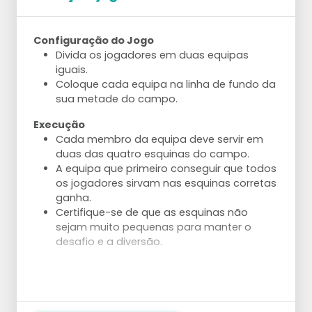
Com 5 jogadores: 2 levantadores alternam.
Com 6 jogadores: divida em dois grupos e
use ambos os lados do campo.
Configuração do Jogo
Divida os jogadores em duas equipas
Técnica
iguais.
Trabalhe na técnica correta – gire em
Coloque cada equipa na linha de fundo da
direção ao poste antes de fazer o
sua metade do campo.
levantamento.
Faça o levantamento em um movimento
Execução
dinâmico na linha do ombro do atacante.
Cada membro da equipa deve servir em
Use uma perna de apoio em uma pequena
duas das quatro esquinas do campo.
posição de lunge para iniciar o
A equipa que primeiro conseguir que todos
levantamento.
os jogadores sirvam nas esquinas corretas
ganha.
Aanpassingen
Certifique-se de que as esquinas não
Comece com um serviço muito fácil para
sejam muito pequenas para manter o
passes consistentes.
desafio e a diversão.
Aumente a pressão do passe com um
serviço mais difícil.
Deixe o levantador começar de um ponto
mais profundo no campo.
Deixe o levantador começar a partir da