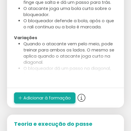
finge que salta e dá um passo para trás.
O atacante joga uma bola curta sobre o
bloqueador.
O bloqueador defende a bola, após o que
o rali continua ou a bola é marcada.
Variações
Quando o atacante vem pelo meio, pode
treinar para ambos os lados. O mesmo se
aplica quando o atacante joga curto na
diagonal.
O bloqueador dá um passo na diagonal,
finge que salta e depois corre para
defender a bola diagonal.
A primeira bola deve ser jogada curta.
Depois jogue um contra o outro pelo
Adicionar à formação
ponto.
Aplique numa situação em que o atacante
não tenha restrições.
O treinador ou um jogador lança a primeira
Teoria e execução do passe
bola de uma mesa.
O atacante pode tentar marcar no espaço