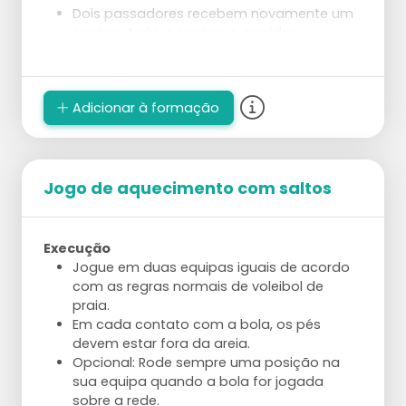
Dois passadores recebem novamente um
serviço. Após o serviço, o servidor
rapidamente se posiciona em algum lugar
no campo.
Depois que o passe é dado, o passador
Adicionar à formação
observa onde o servidor está.
Segue-se uma preparação e ataque,
direcionados ao servidor.
Os papéis trocam da seguinte forma: o
servidor torna-se passador reserva, o
Jogo de aquecimento com saltos
passador que atacou torna-se o
levantador, e o levantador torna-se
servidor.
Execução
Jogue em duas equipas iguais de acordo
com as regras normais de voleibol de
praia.
Em cada contato com a bola, os pés
devem estar fora da areia.
Opcional: Rode sempre uma posição na
sua equipa quando a bola for jogada
sobre a rede.