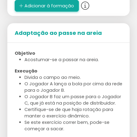
posição de bloqueio.
Adicionar à formação
Varie com os alvos do levantamento;
aumente ou diminua a distância até o alvo,
mova o alvo por levantamento.
Almeje 5 passes e levantamentos perfeitos
Adaptação ao passe na areia
consecutivos.
Envolva o parceiro dando feedback ou
atacando a bola sem salto.
Objetivo
Acostumar-se a passar na areia.
Execução
Divida o campo ao meio.
O Jogador A lança a bola por cima da rede
para o Jogador B.
O Jogador B faz um passe para o Jogador
C, que já está na posição de distribuidor.
Certifique-se de que haja rotação para
manter o exercício dinâmico.
Se este exercício correr bem, pode-se
começar a sacar.