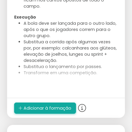
ficam nos cantos opostos de todo o
campo.
Ajustes
Execução
A direção do ataque é inicialmente
A bola deve ser lançada para o outro lado,
"apenas" à direita ou à esquerda. À medida
após o que os jogadores correm para o
que o exercício avança, o alvo pode ser
outro grupo.
reduzido e tornado mais preciso.
Substitua a corrida após algumas vezes
A bola também pode ser lançada em vez
por, por exemplo: calcanhares aos glúteos,
de atacada pelo jogador 1.
elevação de joelhos, lunges ou sprint +
Dê uma tarefa mais direcionada ao
desaceleração.
jogador 1.
Substitua o lançamento por passes.
Use um levantador em vez do treinador
Transforme em uma competição.
que pega e lança a bola.
Reduza as zonas de ataque para aumentar
a precisão necessária.
Construa o ataque a partir do serviço e
ataque com uma defesa.
Adicionar à formação