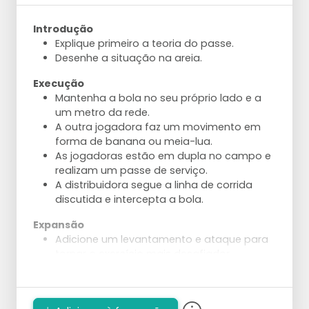
curto atrás da rede, ao longo da linha ou
na diagonal.
Introdução
Explique primeiro a teoria do passe.
Desenhe a situação na areia.
Execução
Mantenha a bola no seu próprio lado e a
um metro da rede.
A outra jogadora faz um movimento em
forma de banana ou meia-lua.
As jogadoras estão em dupla no campo e
realizam um passe de serviço.
A distribuidora segue a linha de corrida
discutida e intercepta a bola.
Expansão
Adicione um levantamento e ataque para
tornar o exercício mais desafiador.