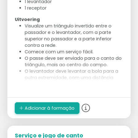
1 levantador
1 receptor
Uitvoering
Visualize um triângulo invertido entre o
passador e o levantador, com a parte
superior no passador e a parte inferior
contra a rede.
Comece com um serviço fácil.
O passe deve ser enviado para o canto do
triângulo, mais ao centro do campo.
O levantador deve levantar a bola para a
outra extremidade, com uma distância
máxima de 2 metros.
Use uma cesta em pé para mais precisão.
Vervolg
Adicionar à formação
O treinador joga a bola de volta para o
passador, repita e receba ou jogue fora se
necessário.
Com 3 jogadores: 1 passador e 2
levantadores, o treinador saca.
Serviço e jogo de canto