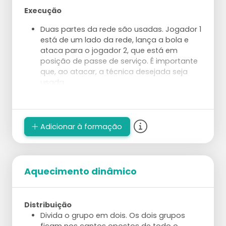
Execução
Duas partes da rede são usadas. Jogador 1
está de um lado da rede, lança a bola e
ataca para o jogador 2, que está em
posição de passe de serviço. É importante
que, ao atacar, a técnica desejada seja
usada.
O jogador 2 passa a bola para o treinador.
Preste atenção ao passar para a posição
de levantamento desejada. O treinador
pega a bola e a lança imediatamente em
Adicionar à formação
uma configuração perfeita (começando
com um levantamento de 1m que contém
um pico).
O jogador 2 entra em posição para o
Aquecimento dinâmico
ataque e ataca em uma área específica
(use cones como alvo). Após o ataque, o
jogador vai para a posição de serviço.
Distribuição
Depois que o jogador 1 ataca a bola, ele se
Divida o grupo em dois. Os dois grupos
junta à fila de passadores/atacantes.