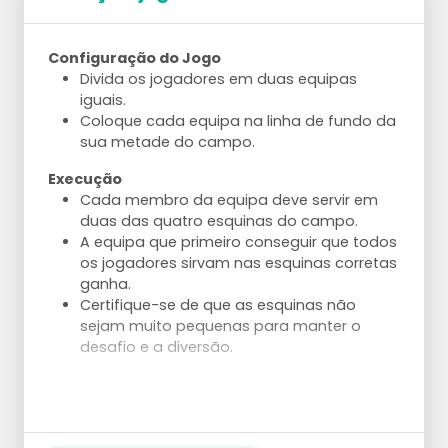
Com 5 jogadores: 2 levantadores alternam.
Com 6 jogadores: divida em dois grupos e
use ambos os lados do campo.
Configuração do Jogo
Divida os jogadores em duas equipas
Técnica
iguais.
Trabalhe na técnica correta – gire em
Coloque cada equipa na linha de fundo da
direção ao poste antes de fazer o
sua metade do campo.
levantamento.
Faça o levantamento em um movimento
Execução
dinâmico na linha do ombro do atacante.
Cada membro da equipa deve servir em
Use uma perna de apoio em uma pequena
duas das quatro esquinas do campo.
posição de lunge para iniciar o
A equipa que primeiro conseguir que todos
levantamento.
os jogadores sirvam nas esquinas corretas
ganha.
Aanpassingen
Certifique-se de que as esquinas não
Comece com um serviço muito fácil para
sejam muito pequenas para manter o
passes consistentes.
desafio e a diversão.
Aumente a pressão do passe com um
serviço mais difícil.
Deixe o levantador começar de um ponto
mais profundo no campo.
Deixe o levantador começar a partir da