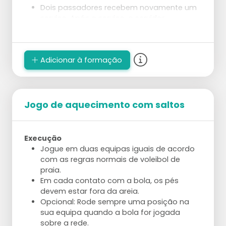
Dois passadores recebem novamente um
serviço. Após o serviço, o servidor
rapidamente se posiciona em algum lugar
no campo.
Depois que o passe é dado, o passador
Adicionar à formação
observa onde o servidor está.
Segue-se uma preparação e ataque,
direcionados ao servidor.
Os papéis trocam da seguinte forma: o
servidor torna-se passador reserva, o
Jogo de aquecimento com saltos
passador que atacou torna-se o
levantador, e o levantador torna-se
servidor.
Execução
Jogue em duas equipas iguais de acordo
com as regras normais de voleibol de
praia.
Em cada contato com a bola, os pés
devem estar fora da areia.
Opcional: Rode sempre uma posição na
sua equipa quando a bola for jogada
sobre a rede.