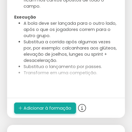
ficam nos cantos opostos de todo o
campo.
Ajustes
Execução
A direção do ataque é inicialmente
A bola deve ser lançada para o outro lado,
"apenas" à direita ou à esquerda. À medida
após o que os jogadores correm para o
que o exercício avança, o alvo pode ser
outro grupo.
reduzido e tornado mais preciso.
Substitua a corrida após algumas vezes
A bola também pode ser lançada em vez
por, por exemplo: calcanhares aos glúteos,
de atacada pelo jogador 1.
elevação de joelhos, lunges ou sprint +
Dê uma tarefa mais direcionada ao
desaceleração.
jogador 1.
Substitua o lançamento por passes.
Use um levantador em vez do treinador
Transforme em uma competição.
que pega e lança a bola.
Reduza as zonas de ataque para aumentar
a precisão necessária.
Construa o ataque a partir do serviço e
ataque com uma defesa.
Adicionar à formação