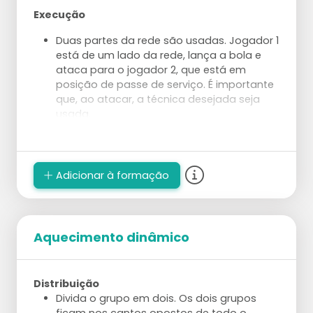
Execução
Duas partes da rede são usadas. Jogador 1
está de um lado da rede, lança a bola e
ataca para o jogador 2, que está em
posição de passe de serviço. É importante
que, ao atacar, a técnica desejada seja
usada.
O jogador 2 passa a bola para o treinador.
Preste atenção ao passar para a posição
de levantamento desejada. O treinador
pega a bola e a lança imediatamente em
Adicionar à formação
uma configuração perfeita (começando
com um levantamento de 1m que contém
um pico).
O jogador 2 entra em posição para o
Aquecimento dinâmico
ataque e ataca em uma área específica
(use cones como alvo). Após o ataque, o
jogador vai para a posição de serviço.
Distribuição
Depois que o jogador 1 ataca a bola, ele se
Divida o grupo em dois. Os dois grupos
junta à fila de passadores/atacantes.