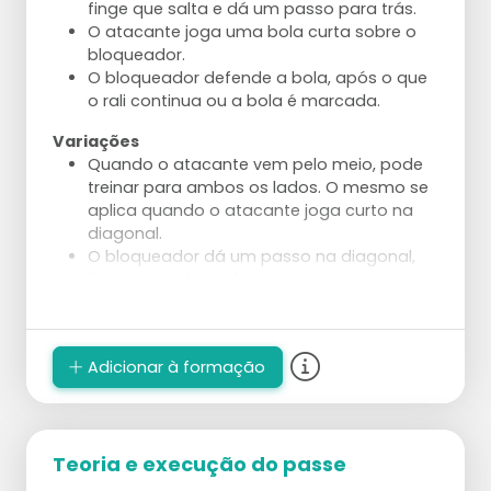
finge que salta e dá um passo para trás.
O atacante joga uma bola curta sobre o
bloqueador.
O bloqueador defende a bola, após o que
o rali continua ou a bola é marcada.
Variações
Quando o atacante vem pelo meio, pode
treinar para ambos os lados. O mesmo se
aplica quando o atacante joga curto na
diagonal.
O bloqueador dá um passo na diagonal,
finge que salta e depois corre para
defender a bola diagonal.
A primeira bola deve ser jogada curta.
Depois jogue um contra o outro pelo
Adicionar à formação
ponto.
Aplique numa situação em que o atacante
não tenha restrições.
O treinador ou um jogador lança a primeira
Teoria e execução do passe
bola de uma mesa.
O atacante pode tentar marcar no espaço