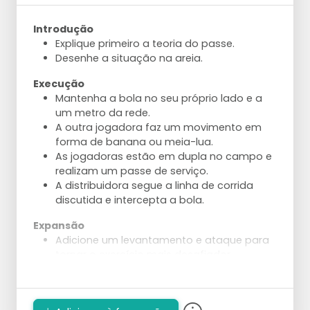
curto atrás da rede, ao longo da linha ou
na diagonal.
Introdução
Explique primeiro a teoria do passe.
Desenhe a situação na areia.
Execução
Mantenha a bola no seu próprio lado e a
um metro da rede.
A outra jogadora faz um movimento em
forma de banana ou meia-lua.
As jogadoras estão em dupla no campo e
realizam um passe de serviço.
A distribuidora segue a linha de corrida
discutida e intercepta a bola.
Expansão
Adicione um levantamento e ataque para
tornar o exercício mais desafiador.