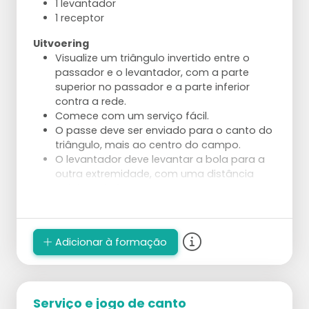
1 levantador
1 receptor
Uitvoering
Visualize um triângulo invertido entre o
passador e o levantador, com a parte
superior no passador e a parte inferior
contra a rede.
Comece com um serviço fácil.
O passe deve ser enviado para o canto do
triângulo, mais ao centro do campo.
O levantador deve levantar a bola para a
outra extremidade, com uma distância
máxima de 2 metros.
Use uma cesta em pé para mais precisão.
Vervolg
Adicionar à formação
O treinador joga a bola de volta para o
passador, repita e receba ou jogue fora se
necessário.
Com 3 jogadores: 1 passador e 2
levantadores, o treinador saca.
Serviço e jogo de canto