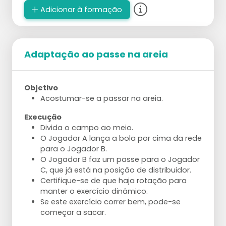
posição de bloqueio.
Adicionar à formação
Varie com os alvos do levantamento;
aumente ou diminua a distância até o alvo,
mova o alvo por levantamento.
Almeje 5 passes e levantamentos perfeitos
Adaptação ao passe na areia
consecutivos.
Envolva o parceiro dando feedback ou
atacando a bola sem salto.
Objetivo
Acostumar-se a passar na areia.
Execução
Divida o campo ao meio.
O Jogador A lança a bola por cima da rede
para o Jogador B.
O Jogador B faz um passe para o Jogador
C, que já está na posição de distribuidor.
Certifique-se de que haja rotação para
manter o exercício dinâmico.
Se este exercício correr bem, pode-se
começar a sacar.