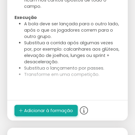
ficam nos cantos opostos de todo o
campo.
Ajustes
Execução
A direção do ataque é inicialmente
A bola deve ser lançada para o outro lado,
"apenas" à direita ou à esquerda. À medida
após o que os jogadores correm para o
que o exercício avança, o alvo pode ser
outro grupo.
reduzido e tornado mais preciso.
Substitua a corrida após algumas vezes
A bola também pode ser lançada em vez
por, por exemplo: calcanhares aos glúteos,
de atacada pelo jogador 1.
elevação de joelhos, lunges ou sprint +
Dê uma tarefa mais direcionada ao
desaceleração.
jogador 1.
Substitua o lançamento por passes.
Use um levantador em vez do treinador
Transforme em uma competição.
que pega e lança a bola.
Reduza as zonas de ataque para aumentar
a precisão necessária.
Construa o ataque a partir do serviço e
ataque com uma defesa.
Adicionar à formação