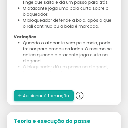
finge que salta e dá um passo para trás.
O atacante joga uma bola curta sobre o
bloqueador.
O bloqueador defende a bola, após o que
o rali continua ou a bola é marcada.
Variações
Quando o atacante vem pelo meio, pode
treinar para ambos os lados. O mesmo se
aplica quando o atacante joga curto na
diagonal.
O bloqueador dá um passo na diagonal,
finge que salta e depois corre para
defender a bola diagonal.
A primeira bola deve ser jogada curta.
Depois jogue um contra o outro pelo
Adicionar à formação
ponto.
Aplique numa situação em que o atacante
não tenha restrições.
O treinador ou um jogador lança a primeira
Teoria e execução do passe
bola de uma mesa.
O atacante pode tentar marcar no espaço