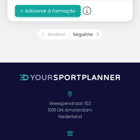
Lance a bola em vez de servir.
Sirva a partir de diferentes posições.
Adicionar à formação
Torne o serviço mais difícil.
Passador e levantador correm de
diferentes lados.
Anterior
Seguinte
Levante a bola para dentro de uma cesta.
Weesperstraat 102
1018 DN
Amsterdam
Nederland