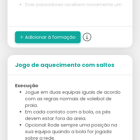
Dois passadores recebem novamente um
serviço. Após o serviço, o servidor
rapidamente se posiciona em algum lugar
no campo.
Depois que o passe é dado, o passador
Adicionar à formação
observa onde o servidor está.
Segue-se uma preparação e ataque,
direcionados ao servidor.
Os papéis trocam da seguinte forma: o
servidor torna-se passador reserva, o
Jogo de aquecimento com saltos
passador que atacou torna-se o
levantador, e o levantador torna-se
servidor.
Execução
Jogue em duas equipas iguais de acordo
com as regras normais de voleibol de
praia.
Em cada contato com a bola, os pés
devem estar fora da areia.
Opcional: Rode sempre uma posição na
sua equipa quando a bola for jogada
sobre a rede.