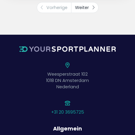
Spieler seine Runde geskatet hat.
Vorherige
Weiter
Weesperstraat 102
1018 DN
Amsterdam
Nederland
+31 20 3695725
Allgemein