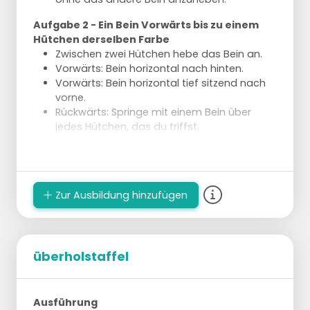
Aufgabe 2 - Ein Bein Vorwärts bis zu einem
Hütchen derselben Farbe
Zwischen zwei Hütchen hebe das Bein an.
Vorwärts: Bein horizontal nach hinten.
Vorwärts: Bein horizontal tief sitzend nach
vorne.
Rückwärts: Springe mit einem Bein über
jedes Hütchen, das du triffst.
Ausführung
Teile in 4 Gruppen mit einigen Skatern auf.
2 Gruppen führen immer dieselbe Art von
Zur Ausbildung hinzufügen
Aufgabe aus.
überholstaffel
Ausführung