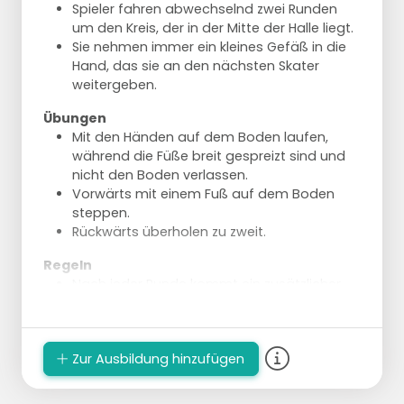
Spieler fahren abwechselnd zwei Runden
um den Kreis, der in der Mitte der Halle liegt.
Sie nehmen immer ein kleines Gefäß in die
Hand, das sie an den nächsten Skater
weitergeben.
Übungen
Mit den Händen auf dem Boden laufen,
während die Füße breit gespreizt sind und
nicht den Boden verlassen.
Vorwärts mit einem Fuß auf dem Boden
steppen.
Rückwärts überholen zu zweit.
Regeln
Nach jeder Runde kommt ein zusätzlicher
Spieler hinzu.
Die Gruppe hält sich an den Händen fest.
Bei einem vollständigen Team, das eine
Zur Ausbildung hinzufügen
Runde skatet, wird erneut abgebrochen.
Es scheidet immer ein Spieler aus, der bei
seinem Startgefäß wartet, bis der letzte