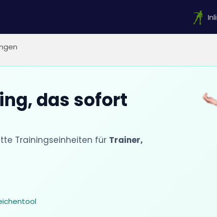
In
ngen
ing, das sofort
e Trainingseinheiten für
Trainer,
eichentool