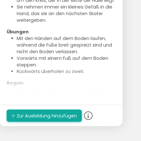
um den Kreis, der in der Mitte der Halle liegt.
Sie nehmen immer ein kleines Gefäß in die
Hand, das sie an den nächsten Skater
weitergeben.
Übungen
Mit den Händen auf dem Boden laufen,
während die Füße breit gespreizt sind und
nicht den Boden verlassen.
Vorwärts mit einem Fuß auf dem Boden
steppen.
Rückwärts überholen zu zweit.
Regeln
Nach jeder Runde kommt ein zusätzlicher
Spieler hinzu.
Die Gruppe hält sich an den Händen fest.
Bei einem vollständigen Team, das eine
Zur Ausbildung hinzufügen
Runde skatet, wird erneut abgebrochen.
Es scheidet immer ein Spieler aus, der bei
seinem Startgefäß wartet, bis der letzte
Spieler seine Runde geskatet hat.