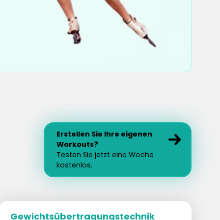
Erstellen Sie Ihre eigenen
Workouts?
Testen Sie jetzt eine Woche
kostenlos.
Gewichtsübertragungstechnik