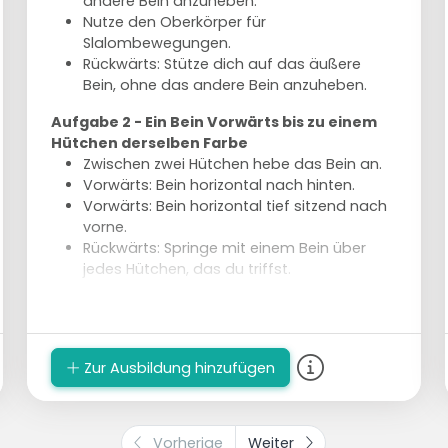
andere Bein anzuheben.
Nutze den Oberkörper für
Slalombewegungen.
Rückwärts: Stütze dich auf das äußere
Bein, ohne das andere Bein anzuheben.
Aufgabe 2 - Ein Bein Vorwärts bis zu einem
Hütchen derselben Farbe
Zwischen zwei Hütchen hebe das Bein an.
Vorwärts: Bein horizontal nach hinten.
Vorwärts: Bein horizontal tief sitzend nach
vorne.
Rückwärts: Springe mit einem Bein über
jedes Hütchen, das du triffst.
Ausführung
Teile in 4 Gruppen mit einigen Skatern auf.
2 Gruppen führen immer dieselbe Art von
Zur Ausbildung hinzufügen
Aufgabe aus.
Vorherige
Weiter