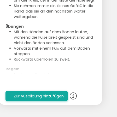
um den Kreis, der in der Mitte der Halle liegt.
Sie nehmen immer ein kleines Gefäß in die
Hand, das sie an den nächsten Skater
weitergeben.
Übungen
Mit den Händen auf dem Boden laufen,
während die Füße breit gespreizt sind und
nicht den Boden verlassen.
Vorwärts mit einem Fuß auf dem Boden
steppen.
Rückwärts überholen zu zweit.
Regeln
Nach jeder Runde kommt ein zusätzlicher
Spieler hinzu.
Die Gruppe hält sich an den Händen fest.
Bei einem vollständigen Team, das eine
Zur Ausbildung hinzufügen
Runde skatet, wird erneut abgebrochen.
Es scheidet immer ein Spieler aus, der bei
seinem Startgefäß wartet, bis der letzte
Spieler seine Runde geskatet hat.