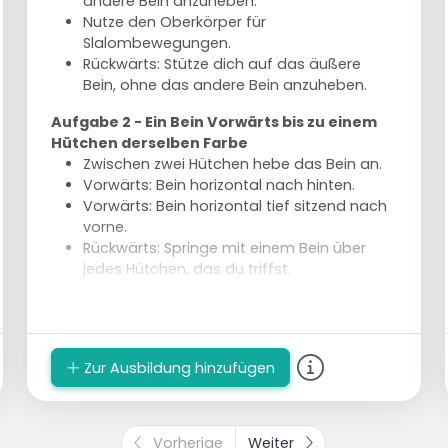
andere Bein anzuheben.
Nutze den Oberkörper für
Slalombewegungen.
Rückwärts: Stütze dich auf das äußere
Bein, ohne das andere Bein anzuheben.
Aufgabe 2 - Ein Bein Vorwärts bis zu einem
Hütchen derselben Farbe
Zwischen zwei Hütchen hebe das Bein an.
Vorwärts: Bein horizontal nach hinten.
Vorwärts: Bein horizontal tief sitzend nach
vorne.
Rückwärts: Springe mit einem Bein über
jedes Hütchen, das du triffst.
Ausführung
Teile in 4 Gruppen mit einigen Skatern auf.
2 Gruppen führen immer dieselbe Art von
Zur Ausbildung hinzufügen
Aufgabe aus.
Vorherige
Weiter