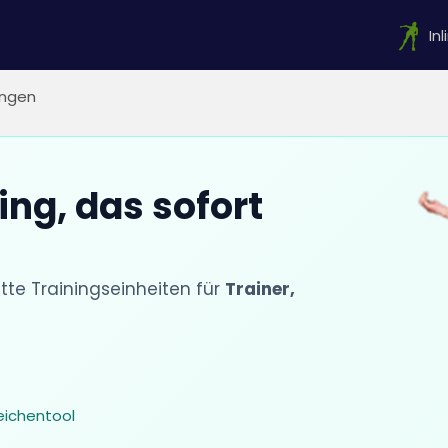
In
ngen
ing, das sofort
e Trainingseinheiten für
Trainer,
eichentool