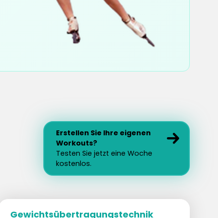
Erstellen Sie Ihre eigenen
Workouts?
Testen Sie jetzt eine Woche
kostenlos.
Gewichtsübertragungstechnik