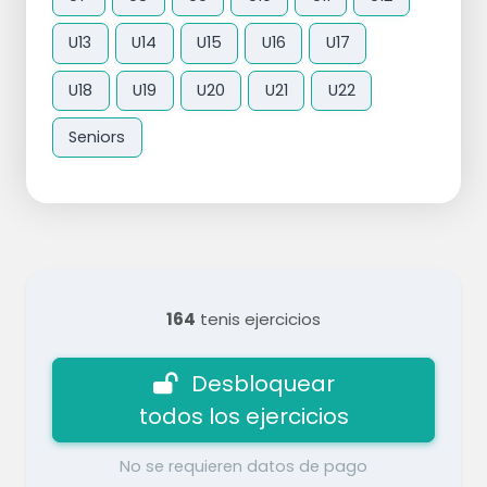
U13
U14
U15
U16
U17
U18
U19
U20
U21
U22
Seniors
164
tenis ejercicios
Desbloquear
todos los ejercicios
No se requieren datos de pago