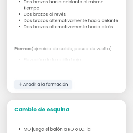
Dos brazos hacia adelante al mismo
tiempo
Dos brazos al revés
Dos brazos alternativamente hacia delante
Dos brazos alternativamente hacia atrás
Piernas
(ejercicio de salida, paseo de vuelta)
Elevación de la rodilla baja
Levantar alto
Talones nalgas
Corredera delantera izquierda
Añadir a la formación
Paso deslizante delantero derecho
Paso de cruce delantero izquierdo
Pase cruzado delantero derecho
Curvas
Cambio de esquina
Sprint arriba y abajo 2x
MO juega el balón a RO o LO, la