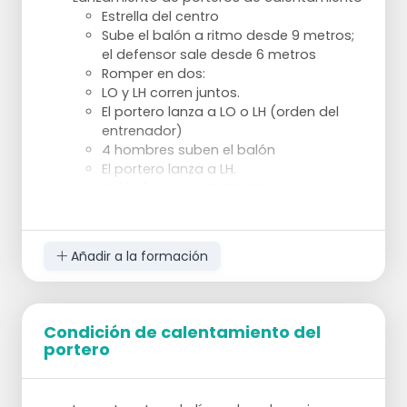
Estrella del centro
Sube el balón a ritmo desde 9 metros;
el defensor sale desde 6 metros
Romper en dos:
LO y LH corren juntos.
El portero lanza a LO o LH (orden del
entrenador)
4 hombres suben el balón
El portero lanza a LH.
Balón fuera LH-LO-RO-RH que termina
(RH va en profundidad y RO tiene que
retener un poco para ganar impulso)
RH vuelve a presionar
Añadir a la formación
¡Olas!
Condición de calentamiento del
portero