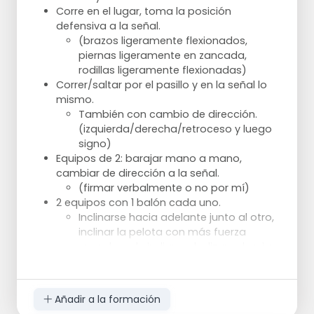
Corre en el lugar, toma la posición
defensiva a la señal.
(brazos ligeramente flexionados,
piernas ligeramente en zancada,
rodillas ligeramente flexionadas)
Correr/saltar por el pasillo y en la señal lo
mismo.
También con cambio de dirección.
(izquierda/derecha/retroceso y luego
signo)
Equipos de 2: barajar mano a mano,
cambiar de dirección a la señal.
(firmar verbalmente o no por mí)
2 equipos con 1 balón cada uno.
Inclinarse hacia adelante junto al otro,
inclinar la pelota con más fuerza
cuando se le indique, deslizarse hacia
la pelota de la otra persona y seguir
inclinándose.
2 equipos de 4 con 1 balón. A,B y C en una
Añadir a la formación
línea con unos 2 metros de distancia.