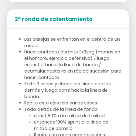
D tiene el balón, D pasa a B, B pasa de
nuevo a D y lanza un pase directo.
B sale y A y C se mueven uno contra
2ª ronda de calentamiento
otro.
6 defensores dentro de los 9 metros. 4
atacantes fuera.
Las parejas se enfrentan en el centro de un
Los atacantes intentan entrar en el 9.
medio
Los defensores tratan de evitarlo.
Hacer contacto durante 3x3seg (manos en
el hombro, ejercicio defensivo) / luego
esprintar hacia la línea de banda /
acumular hasta 4x en rápida sucesión para
hacer contacto
Salta 3 veces y choca los cinco con los
demás y luego corre hacia la línea de
banda.
Repite este ejercicio varias veces.
Todo detrás de la línea de fondo
sprint 60% a la mitad de 1 mitad
entonces 100% sprint a la línea de
mitad de camino
Repite esto unas cuantas veces