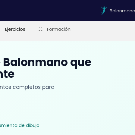
Balonman
Ejercicios
Formación
e Balonmano que
nte
entos completos para
ramienta de dibujo