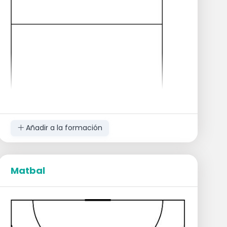
Añadir a la formación
Matbal
Usted pone 1 jugador en el 1-metro, del 9-
metro, posición de acumulación.
Ponga 3 peones abajo:
1 peón en el centro a 2 metros de la