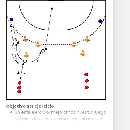
cada uno, no interponerse en el camino
del otro y pasar correctamente con un
rebote del constructor.
Inicio del ejercicio con defensas pasivos,
luego activos
Objetivo del ejercicio
En este ejercicio, mejoramos nuestro juego
de pies durante la presión y en el remate.
Ejercicio