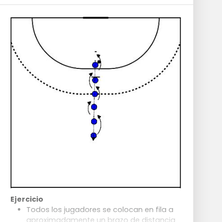
Ejercicio
Todos los jugadores se colocan en fila a
aproximadamente un brazo de distancia