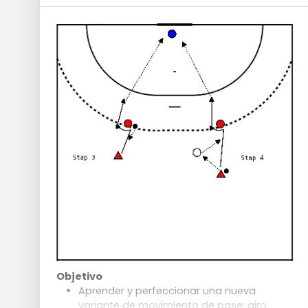
Objetivo
Aprender y perfeccionar una nueva
variante de movimiento de pase: giro