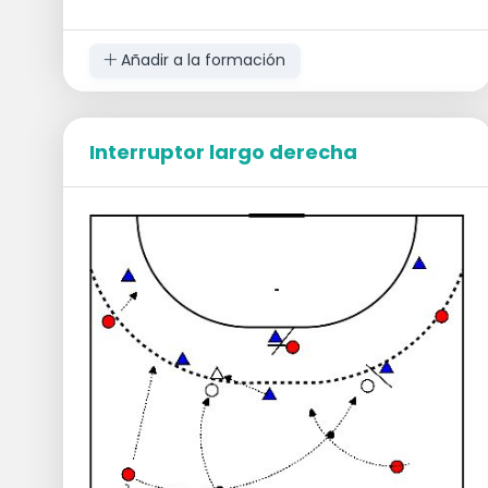
La esquina derecha se posiciona más a la
derecha y presiona
La esquina izquierda presiona
Añadir a la formación
La esquina izquierda presiona y corre
hacia atrás
La estructura central presiona a la
izquierda con el objetivo de llevarse
Interruptor largo derecha
consigo al defensa central y luego
bloquearlo o retenerlo
El corredor del círculo asegura al defensor
del círculo
Poste izquierdo corre detrás del poste
central y recibe el balón
Nota:
El córner derecho y la estructura
derecha también presionan a la derecha para
mantener al defensa con ellos y que la
estructura izquierda consiga espacio