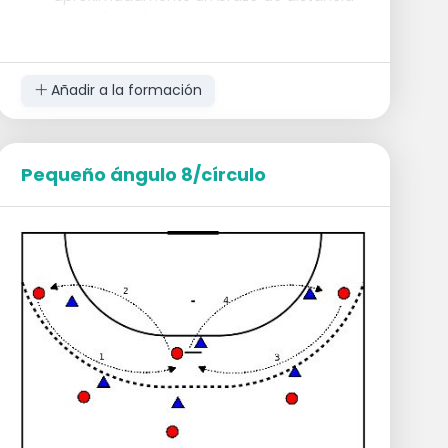
entre sí con las piernas abiertas.
El primer jugador rueda la pelota entre las
piernas del resto hacia el último jugador.
Luego, todos se acuestan boca abajo y el
Añadir a la formación
último jugador salta con la pelota por
encima de todos.
Cuando el jugador llega al frente, todos
los jugadores se levantan de nuevo con
Pequeño ángulo 8/círculo
las piernas abiertas y el jugador rueda la
pelota hacia atrás.
Este ejercicio también se puede realizar en
forma de competencia con dos equipos.
¿Quién logra llevar a todos los jugadores
al frente más rápido?