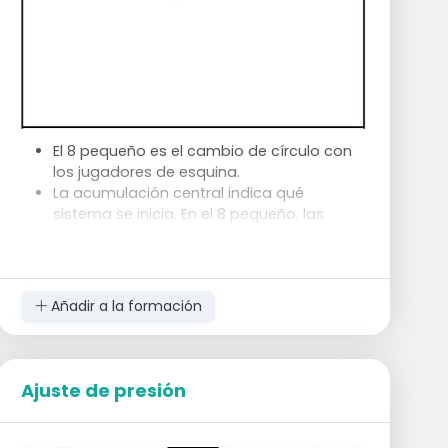
El 8 pequeño es el cambio de círculo con
los jugadores de esquina.
La acumulación central indica qué
sistema se inicia. En el 8 pequeño, las
esquinas y el círculo empiezan a correr;
El córner derecho toma la iniciativa y corre
hacia la posición del círculo (¡puede ser
con o sin balón!), el círculo corre hacia el
Añadir a la formación
córner y quizás se lleva a un defensa con
él. Esto puede dejar libre el círculo que
puede ser jugado por la acumulación. Si
no, el sustituto pasa a la otra esquina,
Ajuste de presión
hasta que se marca un gol o todo el
mundo vuelve a su sitio.
Lo importante es vigilar los tiempos de