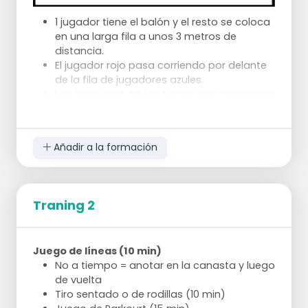
1 jugador tiene el balón y el resto se coloca
en una larga fila a unos 3 metros de
distancia.
El jugador rojo pasa corriendo por delante
de la fila de jugadores azules.
Los jugadores azules tienen que asegurarse
de que el jugador rojo recibe el balón
lanzado en la carrera.
El jugador rojo juega el balón un jugador
Añadir a la formación
más lejos cada vez, de modo que todos
los jugadores de la fila hayan tenido su
turno.
Cuando el jugador rojo ha pasado toda la
Traning 2
fila, cambia con el primer jugador azul.
Juego de líneas (10 min)
No a tiempo = anotar en la canasta y luego
de vuelta
Tiro sentado o de rodillas (10 min)