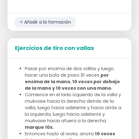
jugador trasero hacia delante.
El jugador rojo en la diagonal atrapa y
juega con el rojo delante de la canasta.
Añadir a la formación
Este último sale corriendo, recupera el
balón y vuelve a jugar con el jugador rojo
en carrera, que tira y el jugador azul atrapa.
De nuevo, los jugadores cambian de
Ejercicios de tiro con vallas
posición.
¿Qué pareja anota 10x primero?
Pasar por encima de dos vallas y luego
hacer una bola de paso 10 veces
por
encima de la mano, 10 veces por debajo
de la mano y 10 veces con una mano.
Comience en el lado izquierdo de la valla y
muévase hacia la derecha detrás de la
valla, luego hacia adelante y hacia atrás a
la izquierda, luego hacia adelante y
muévase hacia afuera a la derecha
marque 10x.
Entonces hazlo al revés; anota
10 veces