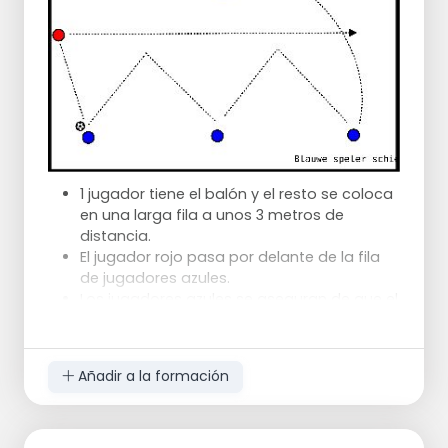
1 jugador tiene el balón y el resto se coloca
en una larga fila a unos 3 metros de
distancia.
El jugador rojo pasa por delante de la fila
de jugadores azules.
Los jugadores azules se aseguran de que el
jugador rojo recibe el balón lanzado en
carrera.
El jugador rojo juega el balón un jugador
Añadir a la formación
más lejos cada vez, de modo que todos
los jugadores de la fila hayan tenido su
turno.
Cuando el jugador rojo pasa el balón al