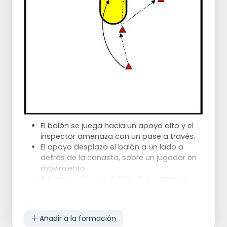
El balón se juega hacia un apoyo alto y el
inspector amenaza con un pase a través.
El apoyo desplaza el balón a un lado o
detrás de la canasta, sobre un jugador en
movimiento.
El jugador situado detrás de la canasta
lanza a canasta.
El inspirador pasa por encima del apoyo y
atrapa el balón.
Añadir a la formación
El receptor juega el balón hacia delante,