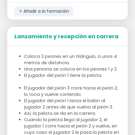
Añadir a la formación
Más difícil: Lanzar con la otra mano. Variación:
jugador 1 en el pion 1 y jugador 2 en el pion
3.
Lanzamiento y recepción en carrera
El jugador 1 corre hacia el pión 2 y el jugador
2 lanza la pelota en la carrera hacia el
jugador 1.
Después de lanzar, el jugador 2 corre
Coloca 3 peones en un triángulo, a unos 4
directamente hacia el peón 1 y recibe el
metros de distancia.
balón en carrera del jugador 1.
Una persona se coloca en los peones 1 y 3.
El jugador 1 corre de nuevo hacia el peón
El jugador del peón 1 tiene la pelota.
libre y así sucesivamente.
Cuando el entrenador dice sí, los jugadores
El jugador del peón 3 corre hacia el peón 2,
se giran hacia el otro lado.
lo toca y vuelve corriendo.
Asegúrate de que siguen lanzando con la
El jugador del peón 1 lanza el balón al
mano exterior.
jugador 2 antes de que vuelva al peón 3.
Así, la pelota se da en la carrera.
Cuando la pelota llega al jugador 2, el
jugador 1 corre hacia el peón 2 y vuelve, en
cuyo caso el jugador 2 le pasa la pelota en