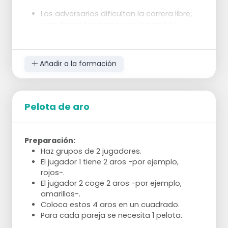
Los adversarios dificultan la carrera libre,
pero tienen las manos en la espalda.
El adversario que defiende alrededor del
jugador con el balón puede utilizar las
manos. Los demás no.
Añadir a la formación
Los adversarios tratan de interceptar el
balón e intentan marcar.
Corregir regularmente la carrera libre, la
Pelota de aro
velocidad, los cambios de dirección, el pase
largo en lugar de corto, encontrar el espacio si
la esquina está atascada.
También hay que tener cuidado de no jugar por
Preparación:
encima de la canasta y mantener vacío el
Haz grupos de 2 jugadores.
espacio delante del balón.
El jugador 1 tiene 2 aros -por ejemplo,
rojos-.
El jugador 2 coge 2 aros -por ejemplo,
amarillos-.
Coloca estos 4 aros en un cuadrado.
Para cada pareja se necesita 1 pelota.