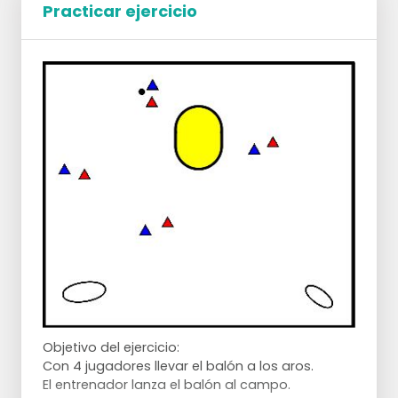
Practicar ejercicio
último jugador azul, éste lanza a canasta.
El jugador rojo debe hacerse cargo del
rebote.
Cuando el jugador rojo ha cogido el balón
toda la fila, sin botarlo dos veces, el
jugador rojo puede ocupar el lugar del
primer jugador azul.
Toda la fila avanza un puesto y el último
jugador azul pasa a ser el jugador rojo.
Para que el rebote en carrera sea más
desafiante, puedes
Hacer que el jugador rojo golpee primero
un peón antes de poder ir a por el rebote.
Hacer que el primer o segundo jugador azul
después del tiro también vaya a por el
rebote.
Objetivo del ejercicio:
Con 4 jugadores llevar el balón a los aros.
El entrenador lanza el balón al campo.