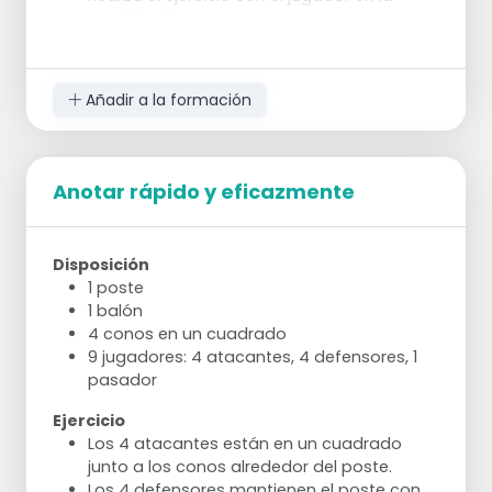
posición 5.
Ejercicio 6: Elegir entre la posición 2 o 5
El jugador elige la posición 2 o 5. Pasa al
Añadir a la formación
lugar donde no está.
Anotar rápido y eficazmente
Disposición
1 poste
1 balón
4 conos en un cuadrado
9 jugadores: 4 atacantes, 4 defensores, 1
pasador
Ejercicio
Los 4 atacantes están en un cuadrado
junto a los conos alrededor del poste.
Los 4 defensores mantienen el poste con