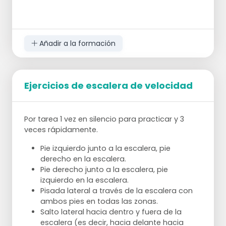
pierna derecha.
Dobla la cadera y mantén la espalda
neutra.
Extiende la pierna izquierda, manteniendo
Añadir a la formación
los pies apoyados en el suelo.
Dobla la rodilla derecha hasta que la parte
superior del cuerpo esté paralela al suelo y
la pierna izquierda esté completamente
Ejercicios de escalera de velocidad
extendida.
Manteniendo los brazos hacia delante,
aprieta los glúteos y empuja la pierna
Por tarea 1 vez en silencio para practicar y 3
derecha contra el suelo para subir.
veces rápidamente.
Haga esto 10 veces en cada lado.
Pie izquierdo junto a la escalera, pie
derecho en la escalera.
Ocho vueltas con la pelota
Pie derecho junto a la escalera, pie
izquierdo en la escalera.
Coge una pelota, pon las piernas muy
Pisada lateral a través de la escalera con
separadas con los glúteos hacia atrás,
ambos pies en todas las zonas.
inclínate hacia delante con la espalda
Salto lateral hacia dentro y fuera de la
recta.
escalera (es decir, hacia delante hacia