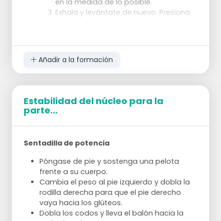
en la medida de lo posible.
Exhala y levántate de nuevo. Presiona
los pies contra el suelo mientras subes
para que los músculos de las piernas
se tensen
5x
Añadir a la formación
Crunch de pie
Póngase de pie con la pierna izquierda
delante de la derecha.
Cambia el peso a la pierna delantera y
Estabilidad del núcleo para la
levanta la rodilla derecha hasta la
parte...
cadera
Póngase de puntillas con el pie
izquierdo y lleve los codos a los lados y
Sentadilla de potencia
cierre las manos en un puño
Sube todo lo que puedas, aguanta un
Póngase de pie y sostenga una pelota
momento y vuelve a la posición inicial
frente a su cuerpo.
Cada pierna 10 veces
Cambia el peso al pie izquierdo y dobla la
Postura de la silla
rodilla derecha para que el pie derecho
Párate derecho
vaya hacia los glúteos.
Brazos por encima de la cabeza y
Dobla los codos y lleva el balón hacia la
doblar las rodillas en un ángulo de 45