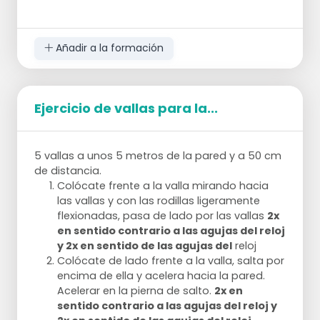
derecha junto a la escalera una casilla,
2 veces empiezan con la izquierda y 2
luego a la izquierda de nuevo, etc.
3x
veces empiezan con la derecha.
Añadir a la formación
Ejercicio de vallas para la...
5 vallas a unos 5 metros de la pared y a 50 cm
de distancia.
Colócate frente a la valla mirando hacia
las vallas y con las rodillas ligeramente
flexionadas, pasa de lado por las vallas
2x
en sentido contrario a las agujas del reloj
y 2x en sentido de las agujas del
reloj
Colócate de lado frente a la valla, salta por
encima de ella y acelera hacia la pared.
Acelerar en la pierna de salto.
2x en
sentido contrario a las agujas del reloj y