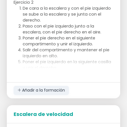
Ejercicio 2
en el otro lado al lado.
De cara a la escalera y con el pie izquierdo
Luego otra vez sobre el sombrero, etc.
se sube a la escalera y se junta con el
Salta 2 veces en diagonal hacia la
derecho.
izquierda y 2 veces en diagonal hacia
Paso con el pie izquierdo junto a la
la derecha.
escalera, con el pie derecho en el aire.
Poner el pie derecho en el siguiente
compartimento y unir el izquierdo.
Salir del compartimento y mantener el pie
izquierdo en alto.
Poner el pie izquierdo en la siguiente casilla
y unir el derecho.
3 veces a través de la escalera.
Ejercicio 3
salta con el pie derecho junto a la escalera
Añadir a la formación
y luego salta al primer cuadro con el
mismo pie derecho, un cuarto de vuelta a
la izquierda.
Escalera de velocidad
saltar con el pie izquierdo, un cuarto de
vuelta a la derecha junto a la siguiente
casilla y luego saltar un cuarto de vuelta en