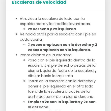
Escaleras de velocidad
Un gran paso adelante y doblar la otra
rodilla.
Desmontar sobre la pierna delantera y
Atraviesa la escalera de lado con la
volver a la posición inicial.
espalda recta y las rodillas levantadas.
Cada pierna 10x
2x derecha y 2x izquierda.
Ve hacia atrás por la escalera con 1 pie en
Ejercicios con Speedladder
cada casilla.
Talones de las nalgas con las manos en las
2
veces empiezan con la derecha y 2
nalgas. Cada pie entra en cada caja. 10x
veces empiezan con la izquierda.
Salto a través de la escalera en la pierna
Ponte delante de la escalera.
izquierda. 10x
Paso con el pie izquierdo dentro de la
Rayuela a través de la escalera en la pierna
escalera y el pie derecho detrás de la
derecha. 10x
pierna izquierda fuera de la escalera y
1 pierna en la escalera y 1 pierna fuera de la
dibujar hacia la izquierda.
escalera, saltando hacia arriba y la pierna
Entrar en la escalera con la derecha y
exterior en la escalera y la pierna interior
poner el pie izquierdo en el otro lado
fuera de la escalera. 10x
fuera de la escalera a través de la
Salto lateral dentro - y fuera en la escalera .
parte posterior de la pierna derecha
10x
Empieza 2x con la izquierda y 2x con
la derecha.