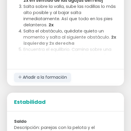
2x en sentido de las agujas del reloj
Salta sobre la valla, sube las rodillas lo más
alto posible y al bajar salta
inmediatamente. Así que todo en los pies
delanteros.
2x
Salta el obstáculo, quédate quieto un
momento y salta al siguiente obstáculo.
2x
izquierda y 2x derecha
Encuentra el equilibrio. Camina sobre una
línea y golpea el suelo detrás de la valla
con los dedos del pie exterior.
2x izquierda
y 2x derecha
Añadir a la formación
Estabilidad
Saldo
Descripción: parejas con la pelota y el