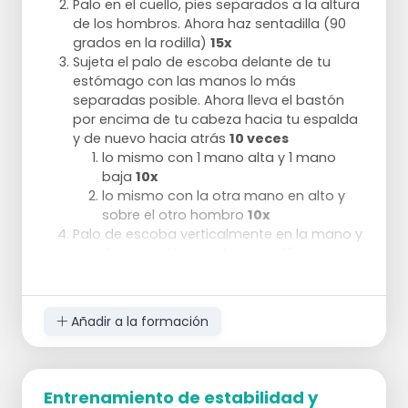
Palo en el cuello, pies separados a la altura
de los hombros. Ahora haz sentadilla (90
grados en la rodilla)
15x
Sujeta el palo de escoba delante de tu
estómago con las manos lo más
separadas posible. Ahora lleva el bastón
por encima de tu cabeza hacia tu espalda
y de nuevo hacia atrás
10 veces
lo mismo con 1 mano alta y 1 mano
baja
10x
lo mismo con la otra mano en alto y
sobre el otro hombro
10x
Palo de escoba verticalmente en la mano y
equilibrio con él en cada mano 15
segundos
Embestida con palo en el cuello. (Paso
grande hacia adelante y flexión de la otra
Añadir a la formación
rodilla.) Arremete con la pierna delantera y
vuelve a la posición inicial.
Cada pierna 10
veces
Entrenamiento de estabilidad y