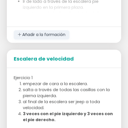
Ir de lado a través de la escalera pie
izquierdo en la primera plaza.
Luego el pie derecho detrás de la
escalera entre la caja.
Luego con el pie izquierdo en la
escalera y con el pie derecho delante
Añadir a la formación
de la escalera.
Y luego con el pie izquierdo en la
escalera de nuevo y con el derecho
detrás.
Escalera de velocidad
Presta atención al pie izquierdo.
Siempre está en la plaza, a la derecha
se alterna de atrás a adelante de la
Ejercicio 1
escalera.
empezar de cara a la escalera.
Empieza 2x con la izquierda y 2x con
salta a través de todas las casillas con la
la derecha
pierna izquierda.
Hay un sombrero en las casillas impares de
al final de la escalera ser jeep a toda
la escalera.
velocidad.
saltar con las dos piernas en diagonal
3 veces con el pie izquierdo y 3 veces con
sobre el sombrero hasta la siguiente
el pie derecho.
casilla.
Luego con dos patas en el cuadrado y