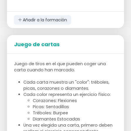
6 tiros a distancia 6 m delante de la
canasta
6 tiros a distancia 5 m detrás de la
Añadir a la formación
canasta
Juego de cartas
Juego de tiros en el que pueden coger una
carta cuando han marcado.
Cada carta muestra un "color": tréboles,
picas, corazones o diamantes.
Cada color representa un ejercicio físico:
Corazones: Flexiones
Picas: Sentadillas
Tréboles: Burpee
Diamantes Estocadas
Una vez elegida una carta, primero deben