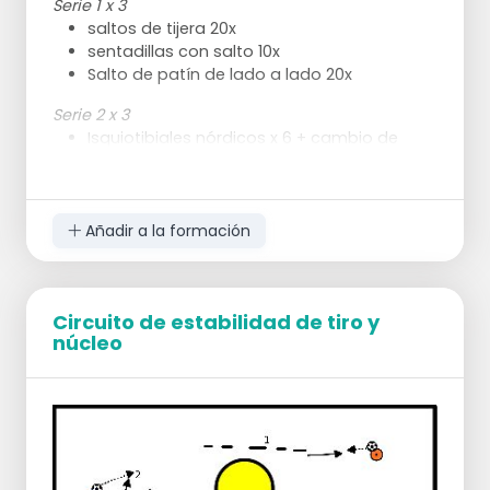
Serie 1 x 3
saltos de tijera 20x
sentadillas con salto 10x
Salto de patín de lado a lado 20x
Serie 2 x 3
Isquiotibiales nórdicos x 6 + cambio de
lado pares
Empuje de sholder 20x + pares de cambio
de lado
Almuerzos con salto 20x
Añadir a la formación
Set 3 x 3
Empuje de una pierna por parejas 30
segundos
Circuito de estabilidad de tiro y
Pelota de tenis 20x + cambio de lado -
núcleo
desafiarse mutuamente
Plancha 1 minuto