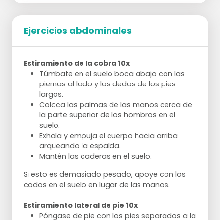
Ejercicios abdominales
Empezar con 1 pierna en la escalera, la otra
pierna en la escalera y luego al lado las
Estiramiento de la cobra 10x
piernas alternativamente fuera. Ritmo
Túmbate en el suelo boca abajo con las
dentro-fuera-fuera.
piernas al lado y los dedos de los pies
Un defensor camina hacia atrás en la
largos.
dirección opuesta. Después de la escalera,
Coloca las palmas de las manos cerca de
pasar el balón.
la parte superior de los hombros en el
Saltar hacia delante por encima de la valla
suelo.
con las dos piernas y luego lateralmente
Exhala y empuja el cuerpo hacia arriba
por encima de las otras vallas, hacer un
arqueando la espalda.
movimiento lateral hacia la derecha, coger
Mantén las caderas en el suelo.
el balón y marcar.
Atraviesa la escalera de velocidad con un
Si esto es demasiado pesado, apoye con los
movimiento de esquí, al final coge el balón
codos en el suelo en lugar de las manos.
y tira directamente.
2 sombreros hacia delante, 1 sombrero
Estiramiento lateral de pie 10x
hacia atrás, hacer un movimiento de
Póngase de pie con los pies separados a la