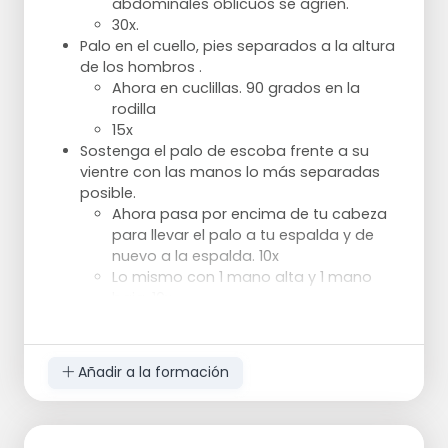
abdominales oblicuos se agrien.
30x.
Levantar el cuerpo en pose de barco 5x
Palo en el cuello, pies separados a la altura
Túmbese de espaldas con las piernas
de los hombros .
estiradas y coloque los brazos extendidos
Ahora en cuclillas. 90 grados en la
detrás de la cabeza en el suelo.
rodilla
Inclina la pelvis hacia arriba y la columna
15x
lumbar hacia el suelo.
Sostenga el palo de escoba frente a su
Mantenga la espalda en el suelo durante
vientre con las manos lo más separadas
todo el ejercicio.
posible.
Levante los brazos y el pecho a unos 5 cm
Ahora pasa por encima de tu cabeza
del suelo, con los brazos extendidos hacia
para llevar el palo a tu espalda y de
atrás.
nuevo a la espalda. 10x
Ahora sentirá una tensión en los músculos
Lo mismo con 1 mano alta y 1 mano
abdominales.
baja. 10x
Levantar las piernas unos 20 cm del suelo.
Lo mismo con la otra mano en alto y
Mantenga esto durante 10 cuentas.
sobre el otro hombro.10x
Coloca el palo de la escoba verticalmente
Añadir a la formación
en tu mano y haz equilibrio con él en cada
mano
15 segundos
Embestida con palo en el cuello.