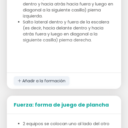
Llevar el balón hacia delante y llevarlo entre
dentro y hacia atrás hacia fuera y luego en
las piernas a la otra mano.
diagonal a la siguiente casilla) pierna
Pasar el balón por detrás de la pierna y
izquierda.
balancearlo hacia delante y a través de la
Salto lateral dentro y fuera de la escalera
otra pierna.
(es decir, hacia delante dentro y hacia
Pasa el balón 20 veces de esta manera y
atrás fuera y luego en diagonal a la
luego 20 veces de la otra.
siguiente casilla) pierna derecha.
Torsión plana de pie
Ponte de pie con una pelota en las manos,
sujetándola a la altura del pecho con las
Añadir a la formación
manos dobladas.
Mantén los pies quietos y gira el torso
desde la cintura hacia la izquierda.
Entonces, gire a la derecha.
Fuerza: forma de juego de plancha
Mantén la pelota a la altura correcta y
hazlo 30 veces.
2 equipos se colocan uno al lado del otro