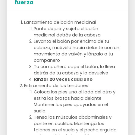
fuerza
Palos en conos
Saltar por encima del palo entre los conos
(izquierda/derecha)
Lanzamiento de balón medicinal
Correr por parejas sobre todos los palos y
Ponte de pie y sujeta el balón
esprintar hasta el final del campo
medicinal detrás de la cabeza
Realiza movimientos laterales entre los
Levanta el balón por encima de tu
palos de izquierda a derecha y de derecha
cabeza, muévelo hacia delante con un
a izquierda, y luego corre hacia el final del
movimiento de vaivén y lánzalo a tu
campo
compañero
Lo mismo, pero al revés
Tu compañero coge el balón, lo lleva
Hacia adelante en la fila de palos impares y
detrás de tu cabeza y lo devuelve
hacia atrás en la fila de palos pares
lanzar 20 veces cada uno
Estiramiento de los tendones
Coloca los pies uno al lado del otro y
estira los brazos hacia delante
Mantener los pies apoyados en el
suelo
Tensa los músculos abdominales y
ponte en cuclillas. Mantenga los
talones en el suelo y el pecho erguido