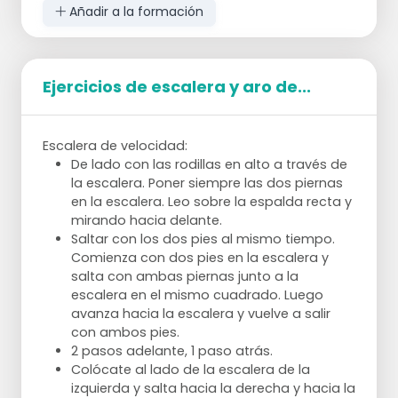
Añadir a la formación
etc.
No demasiado tiempo, por ejemplo, 5
lanzamientos y cambio y eso unas cuantas
Ejercicios de escalera y aro de...
veces.
Variación: deja que el jugador que lanza
normalmente dé las órdenes sobre cómo debe
Escalera de velocidad:
lanzar el otro
De lado con las rodillas en alto a través de
.
la escalera. Poner siempre las dos piernas
Objetivo
en la escalera. Leo sobre la espalda recta y
Entrenamiento de fuerza / equilibrio.
mirando hacia delante.
Saltar con los dos pies al mismo tiempo.
Descripción: los jugadores se sientan en el suelo
Comienza con dos pies en la escalera y
en filas de tres, a una distancia tal que puedan
salta con ambas piernas junto a la
tocarse si ambos estiran el brazo.
escalera en el mismo cuadrado. Luego
En un lado comienza una bola; puede ser
avanza hacia la escalera y vuelve a salir
una bola pequeña para mayor comodidad.
con ambos pies.
En el otro lado hay 3 tapas. Al sentarse,
2 pasos adelante, 1 paso atrás.
sólo las nalgas pueden tocar el suelo, nada
Colócate al lado de la escalera de la
más. Así que tienes que quedarte un poco
izquierda y salta hacia la derecha y hacia la