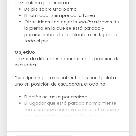
lanzamiento por encima.
De pie sobre una pierna
El formador siempre da la tarea
Otras ideas son bajar la
rodilla
a través de
la pierna en la que se está parado y
pararse sobre el pie delantero en lugar de
todo el pie.
Objetivo
Lanzar de diferentes maneras en la posición de
escuadra.
Descripción: parejas enfrentadas con 1 pelota.
Uno en posición de escuadrón, el otro no.
El balón se lanza por encima.
El jugador que está parado normalmente
también lanza normalmente, el otro recibe
una asignación especial. Por ejemplo:
lanzar con la izquierda, con la derecha, con
el tiro a dos manos, a la manera del fútbol,
balancear de lado a lado, con un rebote,