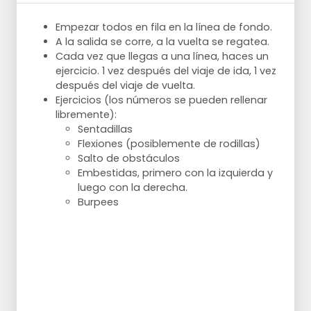
Deténgase en el punto más alto, aguante 2
bola de los pies
segundos y vuelva a la posición inicial.
Mantenga las rodillas extendidas y
Empezar todos en fila en la línea de fondo.
Hazlo 10 veces con cada pierna.
levante los talones lo más alto posible
A la salida se corre, a la vuelta se regatea.
Intenta mantener el punto más alto
Cada vez que llegas a una línea, haces un
durante 3 segundos y luego baja
ejercicio. 1 vez después del viaje de ida, 1 vez
lentamente
Posición de presidente
después del viaje de vuelta.
10x
Ejercicios (los números se pueden rellenar
Párate derecho
libremente):
Brazos por encima de la cabeza, doblar las
Sentadillas
rodillas y llevar el torso hacia delante en un
Flexiones (posiblemente de rodillas)
ángulo de 45 grados.
Salto de obstáculos
Mantenga los pies apoyados en el suelo y
Embestidas, primero con la izquierda y
presione los talones contra el suelo.
luego con la derecha.
Mantenga durante 30 segundos.
Burpees
Estocada lateral baja
Ponte de pie con las caderas extendidas y
los brazos estirados.
Paso a la izquierda y cuclillas sobre la