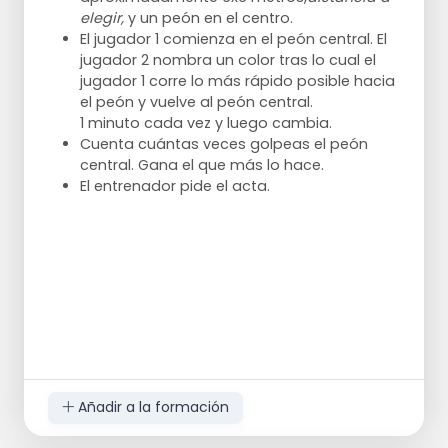
Esto puede hacerse llevando más gorras de un
elegir,
y un peón en el centro.
lado a otro y añadiendo más niños, pero
El jugador 1 comienza en el peón central. El
también dando tareas adicionales. Por ejemplo,
jugador 2 nombra un color tras lo cual el
primero coge una gorra por la espalda o por
jugador 1 corre lo más rápido posible hacia
debajo de las piernas.
el peón y vuelve al peón central.
1 minuto cada vez y luego cambia.
Tenga cuidado de no hacer el ejercicio
Cuenta cuántas veces golpeas el peón
demasiado largo, es mejor hacerlo de nuevo
central. Gana el que más lo hace.
después de un descanso de medio minuto.
El entrenador pide el acta.
Añadir a la formación