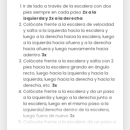
la escalera.
Ir de lado a través de la escalera con dos
Continúa así hasta el final de la escalera
pies siempre en cada paso
2x a la
2x.
izquierda y 2x a la derecha
Colócate frente a la escalera de velocidad
Ejercicio 4
y salta a la izquierda hacia la escalera y
Comienza con el lado derecho de la
luego a la derecha hacia la escalera, luego
escalera y salta a la primera casilla.
a la izquierda hacia afuera y a la derecha
saltar con las dos piernas de lado hasta el
hacia afuera y luego nuevamente hacia
siguiente compartimento con un giro de
adentro
3x
180 grados.
Colócate frente a la escalera y salta con 2
continuar hasta el final de la escalera 2x
.
pies hacia la escalera girando en ángulo
recto, luego hacia la izquierda y hacia la
Ejercicio 5
izquierda, luego hacia la derecha y hacia la
Empieza de cara a la escalera y pon el pie
derecha, etc.
3x
izquierdo a la izquierda de la escalera y el
Colócate frente a la escalera y da un paso
pie derecho a la derecha de la escalera.
a la izquierda y luego a la derecha junto a
luego poner el pie izquierdo en la escalera y
la escalera, luego en el mismo paso a la
unir el derecho.
izquierda/derecha dentro de la escalera,
luego una sección más a la izquierda fuera
luego fuera de nuevo
3x
de la escalera y a la derecha fuera de la
Colócate frente a la escalera, da un paso a
escalera.
la izquierda junto a la escalera, luego a la
y luego de vuelta a la escalera.